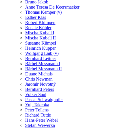
Bruno Jakob
Anne Teresa De Keersmaeker
Thomas Kemper (v)
Esther Kläs
Robert Klümpen
Renate Köhler
Mischa Kuball I
Mischa Kuball II
Susanne Kümpel
Heinrich Küpper
Wolfgang Laib (v)
Bernhard Leitner
Bärbel Messmann I
Bärbel Messmann II
Duane Michals
Chris Newman
Jaromír Novotný
Bernhard Peters
Volker Saul
Pascal Schwaighofer
Yuji Takeoka
Peter Tollens
Richard Tuttle
Hans-Peter Webel
Stefan Wewerka