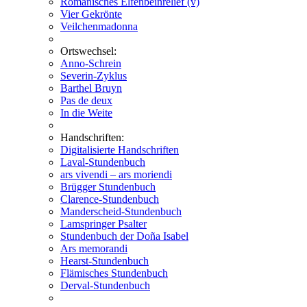
Romanisches Elfenbeinrelief (v)
Vier Gekrönte
Veilchenmadonna
Ortswechsel:
Anno-Schrein
Severin-Zyklus
Barthel Bruyn
Pas de deux
In die Weite
Handschriften:
Digitalisierte Handschriften
Laval-Stundenbuch
ars vivendi – ars moriendi
Brügger Stundenbuch
Clarence-Stundenbuch
Manderscheid-Stundenbuch
Lamspringer Psalter
Stundenbuch der Doña Isabel
Ars memorandi
Hearst-Stundenbuch
Flämisches Stundenbuch
Derval-Stundenbuch