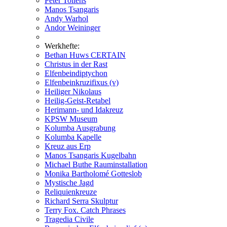
Peter Tollens
Manos Tsangaris
Andy Warhol
Andor Weininger
Werkhefte:
Bethan Huws CERTAIN
Christus in der Rast
Elfenbeindiptychon
Elfenbeinkruzifixus (v)
Heiliger Nikolaus
Heilig-Geist-Retabel
Herimann- und Idakreuz
KPSW Museum
Kolumba Ausgrabung
Kolumba Kapelle
Kreuz aus Erp
Manos Tsangaris Kugelbahn
Michael Buthe Rauminstallation
Monika Bartholomé Gotteslob
Mystische Jagd
Reliquienkreuze
Richard Serra Skulptur
Terry Fox. Catch Phrases
Tragedia Civile