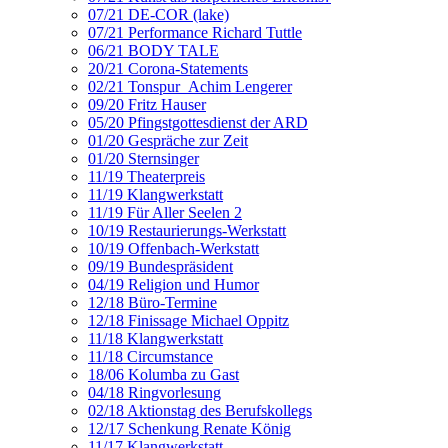
07/21 DE-COR (lake)
07/21 Performance Richard Tuttle
06/21 BODY TALE
20/21 Corona-Statements
02/21 Tonspur_Achim Lengerer
09/20 Fritz Hauser
05/20 Pfingstgottesdienst der ARD
01/20 Gespräche zur Zeit
01/20 Sternsinger
11/19 Theaterpreis
11/19 Klangwerkstatt
11/19 Für Aller Seelen 2
10/19 Restaurierungs-Werkstatt
10/19 Offenbach-Werkstatt
09/19 Bundespräsident
04/19 Religion und Humor
12/18 Büro-Termine
12/18 Finissage Michael Oppitz
11/18 Klangwerkstatt
11/18 Circumstance
18/06 Kolumba zu Gast
04/18 Ringvorlesung
02/18 Aktionstag des Berufskollegs
12/17 Schenkung Renate König
11/17 Klangwerkstatt