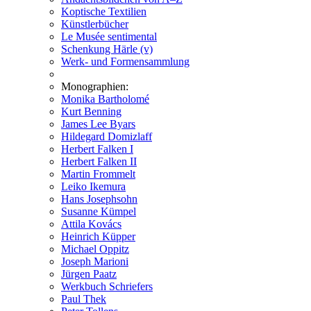
Koptische Textilien
Künstlerbücher
Le Musée sentimental
Schenkung Härle (v)
Werk- und Formensammlung
Monographien:
Monika Bartholomé
Kurt Benning
James Lee Byars
Hildegard Domizlaff
Herbert Falken I
Herbert Falken II
Martin Frommelt
Leiko Ikemura
Hans Josephsohn
Susanne Kümpel
Attila Kovács
Heinrich Küpper
Michael Oppitz
Joseph Marioni
Jürgen Paatz
Werkbuch Schriefers
Paul Thek