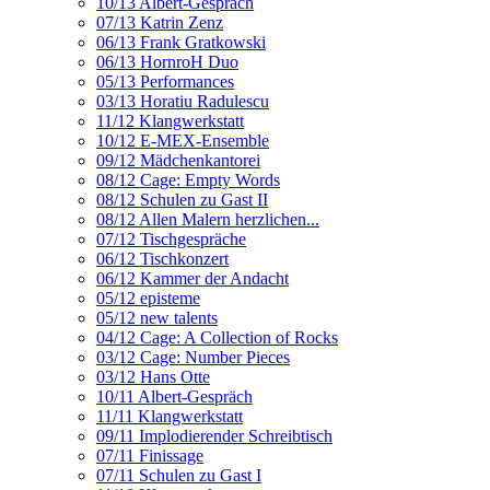
10/13 Albert-Gespräch
07/13 Katrin Zenz
06/13 Frank Gratkowski
06/13 HornroH Duo
05/13 Performances
03/13 Horatiu Radulescu
11/12 Klangwerkstatt
10/12 E-MEX-Ensemble
09/12 Mädchenkantorei
08/12 Cage: Empty Words
08/12 Schulen zu Gast II
08/12 Allen Malern herzlichen...
07/12 Tischgespräche
06/12 Tischkonzert
06/12 Kammer der Andacht
05/12 episteme
05/12 new talents
04/12 Cage: A Collection of Rocks
03/12 Cage: Number Pieces
03/12 Hans Otte
10/11 Albert-Gespräch
11/11 Klangwerkstatt
09/11 Implodierender Schreibtisch
07/11 Finissage
07/11 Schulen zu Gast I