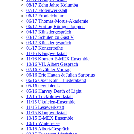
08/17 Zehn Jahre Kolumba
07/17 Flötenwerkstatt
06/17 Fronleichnam
06/17 Thomas-Morus-Akademie
06/17 Vortrag Rüdiger Joppien
04/17 Künstlergespräch
03/17 Schulen zu Gast V
03/17 Künstlergespräch
01/17 Konzertreihe
11/16 Klangwerkstatt
11/16 Konzert E-MEX Ensemble
10/16 VII. Albert Gespräch
07/16 Erzählter Vortrag
06/16 Eric Hattan & Julian Sartorius
06/16 Oper Köln - Liederabend
05/16 new talents
05/16 Harvey Death of Light
12/15 Trickfilmwerkstatt
11/15 Ukulelen-Ensemble
11/15 Lesewerkstatt
11/15 Klangwerkstatt
10/15 E-MEX Ensemble
10/15 Winterreise
10/15 Albert-Gespräch