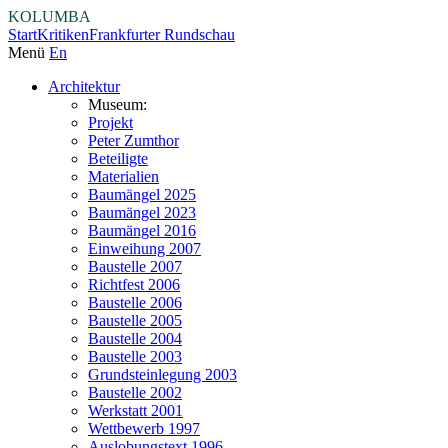
KOLUMBA
Start
Kritiken
Frankfurter Rundschau
Menü
En
Architektur
Museum:
Projekt
Peter Zumthor
Beteiligte
Materialien
Baumängel 2025
Baumängel 2023
Baumängel 2016
Einweihung 2007
Baustelle 2007
Richtfest 2006
Baustelle 2006
Baustelle 2005
Baustelle 2004
Baustelle 2003
Grundsteinlegung 2003
Baustelle 2002
Werkstatt 2001
Wettbewerb 1997
Auslobungstext 1996