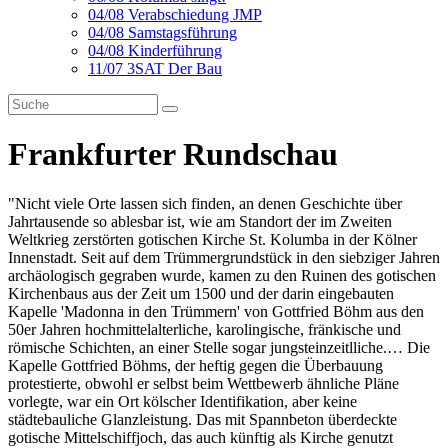
04/08 Verabschiedung JMP
04/08 Samstagsführung
04/08 Kinderführung
11/07 3SAT Der Bau
Frankfurter Rundschau
"Nicht viele Orte lassen sich finden, an denen Geschichte über
Jahrtausende so ablesbar ist, wie am Standort der im Zweiten
Weltkrieg zerstörten gotischen Kirche St. Kolumba in der Kölner
Innenstadt. Seit auf dem Trümmergrundstück in den siebziger Jahren
archäologisch gegraben wurde, kamen zu den Ruinen des gotischen
Kirchenbaus aus der Zeit um 1500 und der darin eingebauten
Kapelle 'Madonna in den Trümmern' von Gottfried Böhm aus den
50er Jahren hochmittelalterliche, karolingische, fränkische und
römische Schichten, an einer Stelle sogar jungsteinzeitlliche.… Die
Kapelle Gottfried Böhms, der heftig gegen die Überbauung
protestierte, obwohl er selbst beim Wettbewerb ähnliche Pläne
vorlegte, war ein Ort kölscher Identifikation, aber keine
städtebauliche Glanzleistung. Das mit Spannbeton überdeckte
gotische Mittelschiffjoch, das auch künftig als Kirche genutzt