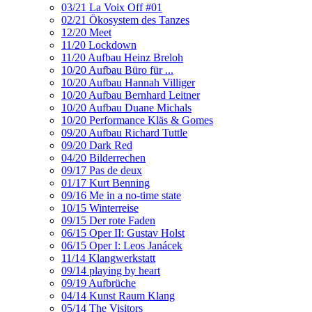
03/21 La Voix Off #01
02/21 Ökosystem des Tanzes
12/20 Meet
11/20 Lockdown
11/20 Aufbau Heinz Breloh
10/20 Aufbau Büro für ...
10/20 Aufbau Hannah Villiger
10/20 Aufbau Bernhard Leitner
10/20 Aufbau Duane Michals
10/20 Performance Kläs & Gomes
09/20 Aufbau Richard Tuttle
09/20 Dark Red
04/20 Bilderrechen
09/17 Pas de deux
01/17 Kurt Benning
09/16 Me in a no-time state
10/15 Winterreise
09/15 Der rote Faden
06/15 Oper II: Gustav Holst
06/15 Oper I: Leos Janácek
11/14 Klangwerkstatt
09/14 playing by heart
09/19 Aufbrüche
04/14 Kunst Raum Klang
05/14 The Visitors