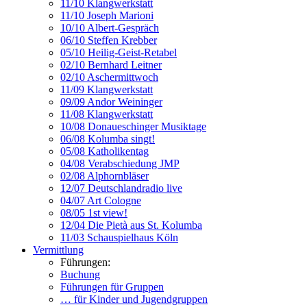
11/10 Klangwerkstatt
11/10 Joseph Marioni
10/10 Albert-Gespräch
06/10 Steffen Krebber
05/10 Heilig-Geist-Retabel
02/10 Bernhard Leitner
02/10 Aschermittwoch
11/09 Klangwerkstatt
09/09 Andor Weininger
11/08 Klangwerkstatt
10/08 Donaueschinger Musiktage
06/08 Kolumba singt!
05/08 Katholikentag
04/08 Verabschiedung JMP
02/08 Alphornbläser
12/07 Deutschlandradio live
04/07 Art Cologne
08/05 1st view!
12/04 Die Pietà aus St. Kolumba
11/03 Schauspielhaus Köln
Vermittlung
Führungen:
Buchung
Führungen für Gruppen
… für Kinder und Jugendgruppen