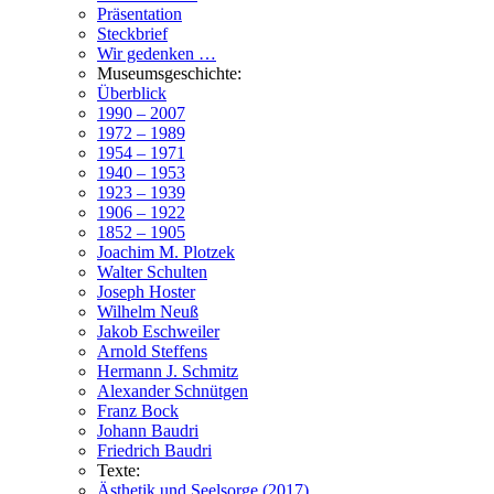
Präsentation
Steckbrief
Wir gedenken …
Museumsgeschichte:
Überblick
1990 – 2007
1972 – 1989
1954 – 1971
1940 – 1953
1923 – 1939
1906 – 1922
1852 – 1905
Joachim M. Plotzek
Walter Schulten
Joseph Hoster
Wilhelm Neuß
Jakob Eschweiler
Arnold Steffens
Hermann J. Schmitz
Alexander Schnütgen
Franz Bock
Johann Baudri
Friedrich Baudri
Texte:
Ästhetik und Seelsorge (2017)