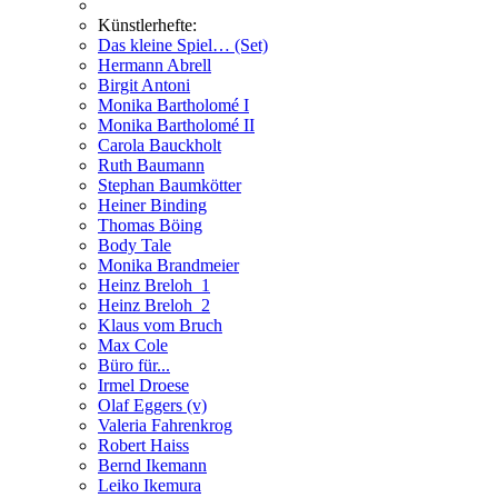
Künstlerhefte:
Das kleine Spiel… (Set)
Hermann Abrell
Birgit Antoni
Monika Bartholomé I
Monika Bartholomé II
Carola Bauckholt
Ruth Baumann
Stephan Baumkötter
Heiner Binding
Thomas Böing
Body Tale
Monika Brandmeier
Heinz Breloh_1
Heinz Breloh_2
Klaus vom Bruch
Max Cole
Büro für...
Irmel Droese
Olaf Eggers (v)
Valeria Fahrenkrog
Robert Haiss
Bernd Ikemann
Leiko Ikemura