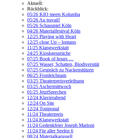
Aktuell:
Rückblick:
05/26 KIO meets Kolumba
05/26 Au travail!
05/26 Schauspiel Köln
04/26 Materialfestival Köln
12/25 Playing with Heart
12/25 close Up – lontano
11/25 Klangwerkstatt
24/25 Kioskgespräche
07/25 Book of hours …
07/25 Wasser, Schatten, Biodiversität
07/25 Gespräch zu Nackenstützen
06/25 Fronleichnam
03/25 Theaterpreisverleihung
03/25 Aschermittwoch
01/25 JetztSprechen
12/24 Klavierabend
12/24 On Site
12/24 Toniponal
11/24 Theaterpreis
11/24 Klangwerkstatt
11/24 Gedenkfeier Joseph Marioni
11/24 Für aller Seelen 6
08/24 Materialkarussell