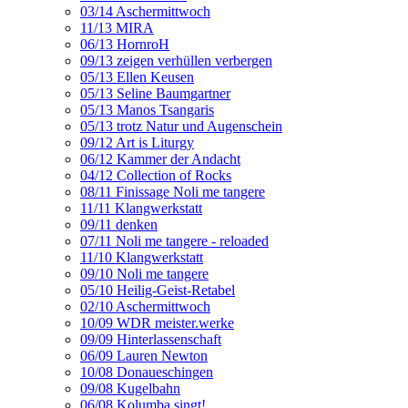
03/14 Aschermittwoch
11/13 MIRA
06/13 HornroH
09/13 zeigen verhüllen verbergen
05/13 Ellen Keusen
05/13 Seline Baumgartner
05/13 Manos Tsangaris
05/13 trotz Natur und Augenschein
09/12 Art is Liturgy
06/12 Kammer der Andacht
04/12 Collection of Rocks
08/11 Finissage Noli me tangere
11/11 Klangwerkstatt
09/11 denken
07/11 Noli me tangere - reloaded
11/10 Klangwerkstatt
09/10 Noli me tangere
05/10 Heilig-Geist-Retabel
02/10 Aschermittwoch
10/09 WDR meister.werke
09/09 Hinterlassenschaft
06/09 Lauren Newton
10/08 Donaueschingen
09/08 Kugelbahn
06/08 Kolumba singt!