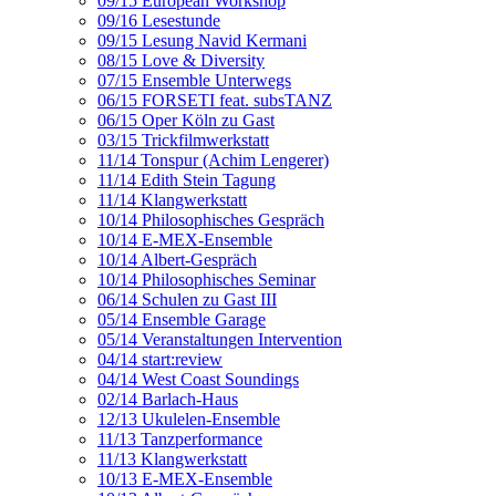
09/15 European Workshop
09/16 Lesestunde
09/15 Lesung Navid Kermani
08/15 Love & Diversity
07/15 Ensemble Unterwegs
06/15 FORSETI feat. subsTANZ
06/15 Oper Köln zu Gast
03/15 Trickfilmwerkstatt
11/14 Tonspur (Achim Lengerer)
11/14 Edith Stein Tagung
11/14 Klangwerkstatt
10/14 Philosophisches Gespräch
10/14 E-MEX-Ensemble
10/14 Albert-Gespräch
10/14 Philosophisches Seminar
06/14 Schulen zu Gast III
05/14 Ensemble Garage
05/14 Veranstaltungen Intervention
04/14 start:review
04/14 West Coast Soundings
02/14 Barlach-Haus
12/13 Ukulelen-Ensemble
11/13 Tanzperformance
11/13 Klangwerkstatt
10/13 E-MEX-Ensemble