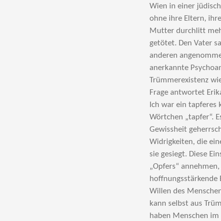
Wien in einer jüdisc
ohne ihre Eltern, ih
Mutter durchlitt me
getötet. Den Vater s
anderen angenommen,
anerkannte Psychoana
Trümmerexistenz wie
Frage antwortet Eri
Ich war ein tapferes
Wörtchen „tapfer“. 
Gewissheit geherrsch
Widrigkeiten, die ein
sie gesiegt. Diese Ein
„Opfers“ annehmen, n
hoffnungsstärkende 
Willen des Menschen 
kann selbst aus Trü
haben Menschen im G