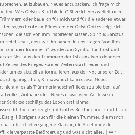
fzubrechen, aufzubauen, Neues anzupacken. Ich frage mich
unden: Wes Geistes Kind bin ich? Sitze ich verzweifelt oder
Trümmern oder baue ich für mich und für die anderen etwas
isten sagen heute an Pfingsten: der Geist Gottes zeigt sich
chen, die sich von ihm inspirieren lassen. Spiritus Sanctus
hm redet Jesus, dass wir ihn haben. In uns tragen. Von ihm
donna in den Trümmern“ wurde zum Symbol für Trost und
werster Not, aus den Trümmern der Existenz kann dennoch
f Zeiten des Krieges können Zeiten von Frieden und
der um es aktuell zu formulieren, aus der Not unserer Zeit:
üchtlingsmigration, Klimawandel kann etwas Neues
t nicht alles als Trümmerlandschaft liegen zu bleiben, auf
Kraftvolles, Aufbauendes, Neues erwachsen. Auch wenn
er Schicksalsschläge das Leben erst einmal
sen. Ich bin überzeugt: mit Gottes Beistand muss nichts am
. Das gilt übrigens auch für die kleinen Trümmer, die manch
en hat: die schief gegangene Klausur, die Ablehnung der
ft, die verpasste Beförderung und was nicht alles. | Wir