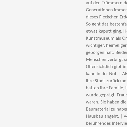
auf den Trümmern de
Generationen immer 
dieses Fleckchen Erd
So geht das bestenfa
etwas kaputt ging. He
Kunstmuseum als Ort
wichtiger, heimelige
geborgen hält. Beides
Menschen verbirgt s
Offensichtlich gibt 
kann in der Not. | A
ihre Stadt zurückkam
hatten ihre Familie,
wurde geprägt. Fraue
waren. Sie haben di
Baumaterial zu habe
Hausbau angeht. | Vo
berührendes Intervie