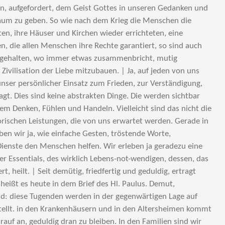
en, aufgefordert, dem Geist Gottes in unseren Gedanken und
aum zu geben. So wie nach dem Krieg die Menschen die
n, ihre Häuser und Kirchen wieder errichteten, eine
, die allen Menschen ihre Rechte garantiert, so sind auch
ngehalten, wo immer etwas zusammenbricht, mutig
Zivilisation der Liebe mitzubauen. | Ja, auf jeden von uns
unser persönlicher Einsatz zum Frieden, zur Verständigung,
gt. Dies sind keine abstrakten Dinge. Die werden sichtbar
em Denken, Fühlen und Handeln. Vielleicht sind das nicht die
orischen Leistungen, die von uns erwartet werden. Gerade in
en wir ja, wie einfache Gesten, tröstende Worte,
Dienste den Menschen helfen. Wir erleben ja geradezu eine
 Essentials, des wirklich Lebens-not-wendigen, dessen, das
rt, heilt. | Seit demütig, friedfertig und geduldig, ertragt
 heißt es heute in dem Brief des Hl. Paulus. Demut,
uld: diese Tugenden werden in der gegenwärtigen Lage auf
stellt. in den Krankenhäusern und in den Altersheimen kommt
rauf an, geduldig dran zu bleiben. In den Familien sind wir