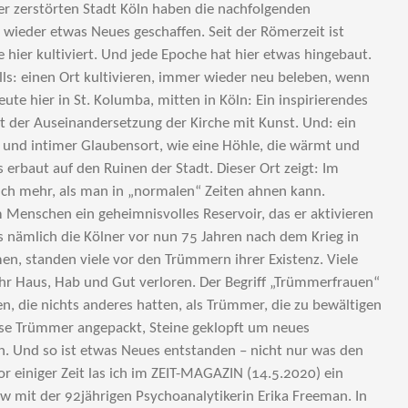
r zerstörten Stadt Köln haben die nachfolgenden
wieder etwas Neues geschaffen. Seit der Römerzeit ist
e hier kultiviert. Und jede Epoche hat hier etwas hingebaut.
lls: einen Ort kultivieren, immer wieder neu beleben, wenn
ute hier in St. Kolumba, mitten in Köln: Ein inspirierendes
 der Auseinandersetzung der Kirche mit Kunst. Und: ein
r und intimer Glaubensort, wie eine Höhle, die wärmt und
 erbaut auf den Ruinen der Stadt. Dieser Ort zeigt: Im
ich mehr, als man in „normalen“ Zeiten ahnen kann.
im Menschen ein geheimnisvolles Reservoir, das er aktivieren
ls nämlich die Kölner vor nun 75 Jahren nach dem Krieg in
en, standen viele vor den Trümmern ihrer Existenz. Viele
 ihr Haus, Hab und Gut verloren. Der Begriff „Trümmerfrauen“
n, die nichts anderes hatten, als Trümmer, die zu bewältigen
ese Trümmer angepackt, Steine geklopft um neues
n. Und so ist etwas Neues entstanden – nicht nur was den
r einiger Zeit las ich im ZEIT-MAGAZIN (14.5.2020) ein
w mit der 92jährigen Psychoanalytikerin Erika Freeman. In