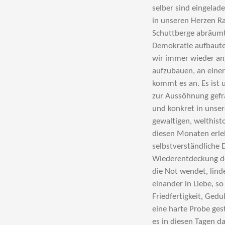
selber sind eingelad
in unseren Herzen R
Schuttberge abräumte
Demokratie aufbauten
wir immer wieder a
aufzubauen, an einer 
kommt es an. Es ist 
zur Aussöhnung gefra
und konkret in unser
gewaltigen, welthist
diesen Monaten erleb
selbstverständliche 
Wiederentdeckung der
die Not wendet, linde
einander in Liebe, so
Friedfertigkeit, Ged
eine harte Probe ge
es in diesen Tagen da