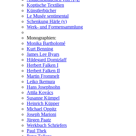
Koptische Textilien
Künstlerbücher
Le Musée sentimental
Schenkung Härle (v)
Werk- und Formensammlung
Monographien:
Monika Bartholomé
Kurt Benning
James Lee Byars
Hildegard Domizlaff
Herbert Falken I
Herbert Falken II
Martin Frommelt
Leiko Ikemura
Hans Josephsohn
Attila Kovács
Susanne Kümpel
Heinrich Küpper
Michael Oppitz
Joseph Marioni
Jürgen Paatz
Werkbuch Schriefers
Paul Thek