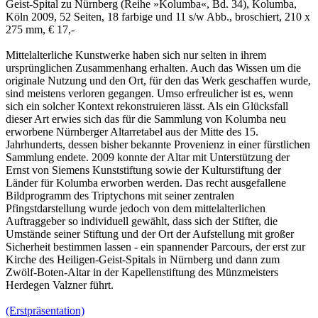
Geist-Spital zu Nürnberg (Reihe »Kolumba«, Bd. 34), Kolumba,
Köln 2009, 52 Seiten, 18 farbige und 11 s/w Abb., broschiert, 210 x
275 mm, € 17,-
Mittelalterliche Kunstwerke haben sich nur selten in ihrem
ursprünglichen Zusammenhang erhalten. Auch das Wissen um die
originale Nutzung und den Ort, für den das Werk geschaffen wurde,
sind meistens verloren gegangen. Umso erfreulicher ist es, wenn
sich ein solcher Kontext rekonstruieren lässt. Als ein Glücksfall
dieser Art erwies sich das für die Sammlung von Kolumba neu
erworbene Nürnberger Altarretabel aus der Mitte des 15.
Jahrhunderts, dessen bisher bekannte Provenienz in einer fürstlichen
Sammlung endete. 2009 konnte der Altar mit Unterstützung der
Ernst von Siemens Kunststiftung sowie der Kulturstiftung der
Länder für Kolumba erworben werden. Das recht ausgefallene
Bildprogramm des Triptychons mit seiner zentralen
Pfingstdarstellung wurde jedoch von dem mittelalterlichen
Auftraggeber so individuell gewählt, dass sich der Stifter, die
Umstände seiner Stiftung und der Ort der Aufstellung mit großer
Sicherheit bestimmen lassen - ein spannender Parcours, der erst zur
Kirche des Heiligen-Geist-Spitals in Nürnberg und dann zum
Zwölf-Boten-Altar in der Kapellenstiftung des Münzmeisters
Herdegen Valzner führt.
(Erstpräsentation)