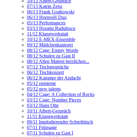
10/13 Albert-Gespräch
07/13 Katrin Zenz
06/13 Frank Gratkowski
06/13 HornroH Duo
05/13 Performances
03/13 Horatiu Radulescu
11/12 Klangwerkstatt
10/12 E-MEX-Ensemble
09/12 Mädchenkantorei
08/12 Cage: Empty Words
08/12 Schulen zu Gast II
08/12 Allen Malern herzlichen...
07/12 Tischgespräche
06/12 Tischkonzert
06/12 Kammer der Andacht
05/12 episteme
05/12 new talents
04/12 Cage: A Collection of Rocks
03/12 Cage: Number Pieces
03/12 Hans Otte
10/11 Albert-Gespräch
11/11 Klangwerkstatt
09/11 Implodierender Schreibtisch
07/11 Finissage
07/11 Schulen zu Gast I