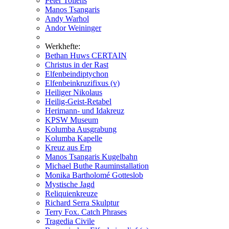
Peter Tollens
Manos Tsangaris
Andy Warhol
Andor Weininger
Werkhefte:
Bethan Huws CERTAIN
Christus in der Rast
Elfenbeindiptychon
Elfenbeinkruzifixus (v)
Heiliger Nikolaus
Heilig-Geist-Retabel
Herimann- und Idakreuz
KPSW Museum
Kolumba Ausgrabung
Kolumba Kapelle
Kreuz aus Erp
Manos Tsangaris Kugelbahn
Michael Buthe Rauminstallation
Monika Bartholomé Gotteslob
Mystische Jagd
Reliquienkreuze
Richard Serra Skulptur
Terry Fox. Catch Phrases
Tragedia Civile