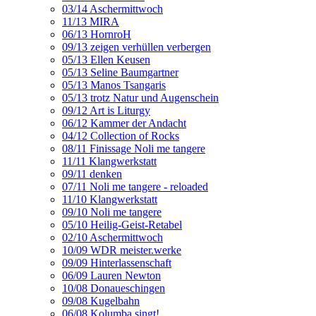
03/14 Aschermittwoch
11/13 MIRA
06/13 HornroH
09/13 zeigen verhüllen verbergen
05/13 Ellen Keusen
05/13 Seline Baumgartner
05/13 Manos Tsangaris
05/13 trotz Natur und Augenschein
09/12 Art is Liturgy
06/12 Kammer der Andacht
04/12 Collection of Rocks
08/11 Finissage Noli me tangere
11/11 Klangwerkstatt
09/11 denken
07/11 Noli me tangere - reloaded
11/10 Klangwerkstatt
09/10 Noli me tangere
05/10 Heilig-Geist-Retabel
02/10 Aschermittwoch
10/09 WDR meister.werke
09/09 Hinterlassenschaft
06/09 Lauren Newton
10/08 Donaueschingen
09/08 Kugelbahn
06/08 Kolumba singt!