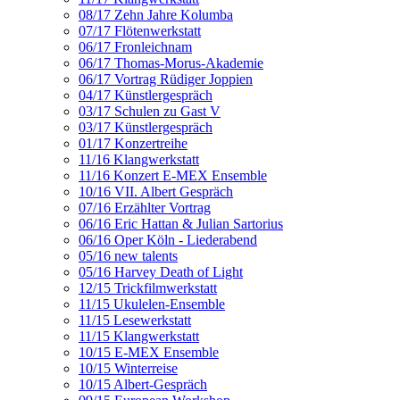
08/17 Zehn Jahre Kolumba
07/17 Flötenwerkstatt
06/17 Fronleichnam
06/17 Thomas-Morus-Akademie
06/17 Vortrag Rüdiger Joppien
04/17 Künstlergespräch
03/17 Schulen zu Gast V
03/17 Künstlergespräch
01/17 Konzertreihe
11/16 Klangwerkstatt
11/16 Konzert E-MEX Ensemble
10/16 VII. Albert Gespräch
07/16 Erzählter Vortrag
06/16 Eric Hattan & Julian Sartorius
06/16 Oper Köln - Liederabend
05/16 new talents
05/16 Harvey Death of Light
12/15 Trickfilmwerkstatt
11/15 Ukulelen-Ensemble
11/15 Lesewerkstatt
11/15 Klangwerkstatt
10/15 E-MEX Ensemble
10/15 Winterreise
10/15 Albert-Gespräch