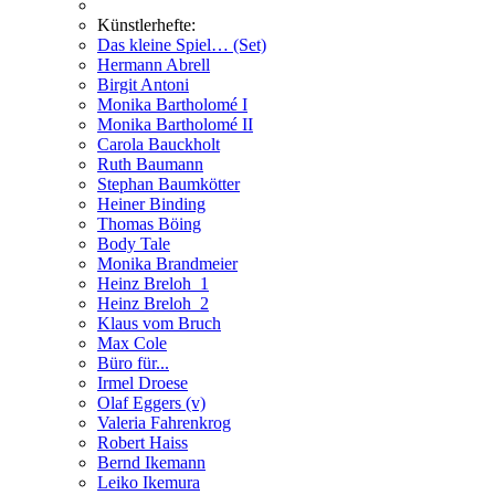
Künstlerhefte:
Das kleine Spiel… (Set)
Hermann Abrell
Birgit Antoni
Monika Bartholomé I
Monika Bartholomé II
Carola Bauckholt
Ruth Baumann
Stephan Baumkötter
Heiner Binding
Thomas Böing
Body Tale
Monika Brandmeier
Heinz Breloh_1
Heinz Breloh_2
Klaus vom Bruch
Max Cole
Büro für...
Irmel Droese
Olaf Eggers (v)
Valeria Fahrenkrog
Robert Haiss
Bernd Ikemann
Leiko Ikemura