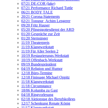
07/21 DE-COR (lake)
07/21 Performance Richard Tuttle
06/21 BODY TALE
20/21 Corona-Statements
02/21 Tonspur_Achim Lengerer
09/20 Fritz Hauser
05/20 Pfingstgottesdienst der ARD
01/20 Gespräche zur Zeit
01/20 Sternsinger
11/19 Theaterpreis
11/19 Klangwerkstatt
11/19 Für Aller Seelen 2
10/19 Restaurierungs-Werkstatt
10/19 Offenbach-Werkstatt
09/19 Bundespräsident
04/19 Religion und Humor
12/18 Büro-Termine
12/18 Finissage Michael Oppitz
11/18 Klangwerkstatt
11/18 Circumstance
18/06 Kolumba zu Gast
04/18 Ringvorlesung
02/18 Aktionstag des Berufskollegs
12/17 Schenkung Renate König
11/17 Klangwerkstatt