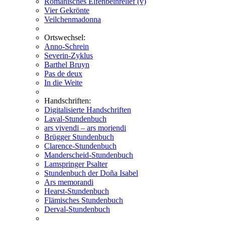
Romanisches Elfenbeinrelief (v)
Vier Gekrönte
Veilchenmadonna
Ortswechsel:
Anno-Schrein
Severin-Zyklus
Barthel Bruyn
Pas de deux
In die Weite
Handschriften:
Digitalisierte Handschriften
Laval-Stundenbuch
ars vivendi – ars moriendi
Brügger Stundenbuch
Clarence-Stundenbuch
Manderscheid-Stundenbuch
Lamspringer Psalter
Stundenbuch der Doña Isabel
Ars memorandi
Hearst-Stundenbuch
Flämisches Stundenbuch
Derval-Stundenbuch