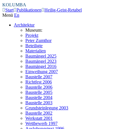
KOLUMBA
Start
Publikationen
Heilig-Geist-Retabel
Menü
En
Architektur
Museum:
Projekt
Peter Zumthor
Beteiligte
Materialien
Baumängel 2025
Baumängel 2023
Baumängel 2016
Einweihung 2007
Baustelle 2007
Richtfest 2006
Baustelle 2006
Baustelle 2005
Baustelle 2004
Baustelle 2003
Grundsteinlegung 2003
Baustelle 2002
Werkstatt 2001
Wettbewerb 1997
Auslobungstext 1996