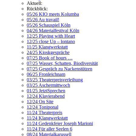
Aktuell:
Rückblick:
05/26 KIO meets Kolumba
05/26 Au travail!
05/26 Schauspiel Köln
04/26 Materialfestival Köln
12/25 Playing with Heart
12/25 close Up – lontano
11/25 Klangwerkstatt
24/25 Kioskgespräche
07/25 Book of hours …
07/25 Wasser, Schatten, Biodiversität
07/25 Gespräch zu Nackenstützen
06/25 Fronleichnam
03/25 Theaterpreisverleihung
03/25 Aschermittwoch
01/25 JetztSprechen
12/24 Klavierabend
12/24 On Site
12/24 Toniponal
11/24 Theaterpreis
11/24 Klangwerkstatt
11/24 Gedenkfeier Joseph Marioni
11/24 Für aller Seelen 6
08/24 Materialkarussell