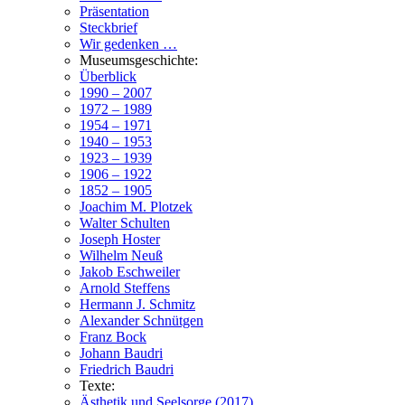
Präsentation
Steckbrief
Wir gedenken …
Museumsgeschichte:
Überblick
1990 – 2007
1972 – 1989
1954 – 1971
1940 – 1953
1923 – 1939
1906 – 1922
1852 – 1905
Joachim M. Plotzek
Walter Schulten
Joseph Hoster
Wilhelm Neuß
Jakob Eschweiler
Arnold Steffens
Hermann J. Schmitz
Alexander Schnütgen
Franz Bock
Johann Baudri
Friedrich Baudri
Texte:
Ästhetik und Seelsorge (2017)