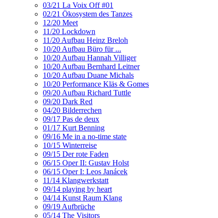
03/21 La Voix Off #01
02/21 Ökosystem des Tanzes
12/20 Meet
11/20 Lockdown
11/20 Aufbau Heinz Breloh
10/20 Aufbau Büro für ...
10/20 Aufbau Hannah Villiger
10/20 Aufbau Bernhard Leitner
10/20 Aufbau Duane Michals
10/20 Performance Kläs & Gomes
09/20 Aufbau Richard Tuttle
09/20 Dark Red
04/20 Bilderrechen
09/17 Pas de deux
01/17 Kurt Benning
09/16 Me in a no-time state
10/15 Winterreise
09/15 Der rote Faden
06/15 Oper II: Gustav Holst
06/15 Oper I: Leos Janácek
11/14 Klangwerkstatt
09/14 playing by heart
04/14 Kunst Raum Klang
09/19 Aufbrüche
05/14 The Visitors