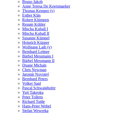
Bruno Jakob
Anne Teresa De Keersmaeker
Thomas Kemper (v)
Esther Kläs
Robert Klümpen
Renate Köhler
Mischa Kuball I
Mischa Kuball II
Susanne Kümpel
Heinrich Küpper
Wolfgang Laib (v)
Bernhard Leitner
Bärbel Messmann I
Bärbel Messmann II
Duane Michals
Chris Newman
Jaromír Novotný
Bernhard Peters
Volker Saul
Pascal Schwaighofer
Yuji Takeoka
Peter Tollens
Richard Tuttle
Hans-Peter Webel
Stefan Wewerka