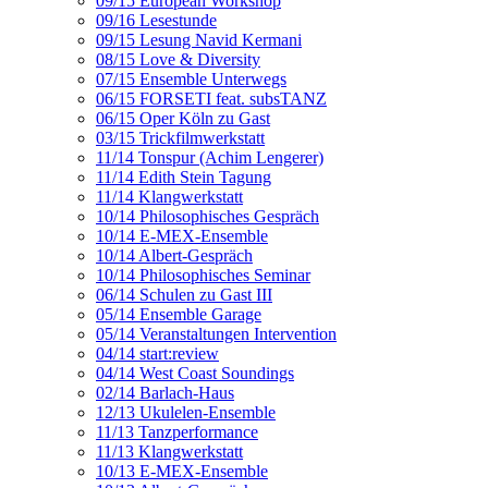
09/15 European Workshop
09/16 Lesestunde
09/15 Lesung Navid Kermani
08/15 Love & Diversity
07/15 Ensemble Unterwegs
06/15 FORSETI feat. subsTANZ
06/15 Oper Köln zu Gast
03/15 Trickfilmwerkstatt
11/14 Tonspur (Achim Lengerer)
11/14 Edith Stein Tagung
11/14 Klangwerkstatt
10/14 Philosophisches Gespräch
10/14 E-MEX-Ensemble
10/14 Albert-Gespräch
10/14 Philosophisches Seminar
06/14 Schulen zu Gast III
05/14 Ensemble Garage
05/14 Veranstaltungen Intervention
04/14 start:review
04/14 West Coast Soundings
02/14 Barlach-Haus
12/13 Ukulelen-Ensemble
11/13 Tanzperformance
11/13 Klangwerkstatt
10/13 E-MEX-Ensemble