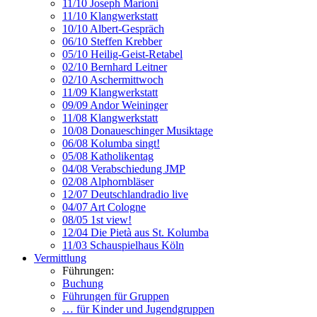
11/10 Joseph Marioni
11/10 Klangwerkstatt
10/10 Albert-Gespräch
06/10 Steffen Krebber
05/10 Heilig-Geist-Retabel
02/10 Bernhard Leitner
02/10 Aschermittwoch
11/09 Klangwerkstatt
09/09 Andor Weininger
11/08 Klangwerkstatt
10/08 Donaueschinger Musiktage
06/08 Kolumba singt!
05/08 Katholikentag
04/08 Verabschiedung JMP
02/08 Alphornbläser
12/07 Deutschlandradio live
04/07 Art Cologne
08/05 1st view!
12/04 Die Pietà aus St. Kolumba
11/03 Schauspielhaus Köln
Vermittlung
Führungen:
Buchung
Führungen für Gruppen
… für Kinder und Jugendgruppen