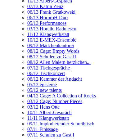
10/13 Albert-Gespräch
07/13 Katrin Zenz
06/13 Frank Gratkowski
06/13 HornroH Duo
05/13 Performances
03/13 Horatiu Radulescu
11/12 Klangwerkstatt
10/12 E-MEX-Ensemble
09/12 Mädchenkantorei
08/12 Cage: Empty Words
08/12 Schulen zu Gast II
08/12 Allen Malern herzlichen...
07/12 Tischgespräche
06/12 Tischkonzert
06/12 Kammer der Andacht
05/12 episteme
05/12 new talents
04/12 Cage: A Collection of Rocks
03/12 Cage: Number Pieces
03/12 Hans Otte
10/11 Albert-Gespräch
11/11 Klangwerkstatt
09/11 Implodierender Schreibtisch
07/11 Finissage
07/11 Schulen zu Gast I