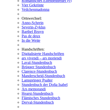
Romanisches Elfenbeinrelief (v)
Vier Gekrönte
Veilchenmadonna
Ortswechsel:
Anno-Schrein
Severin-Zyklus
Barthel Bruyn
Pas de deux
In die Weite
Handschriften:
Digitalisierte Handschriften
ars vivendi – ars moriendi
Laval-Stundenbuch
Brügger Stundenbuch
Clarence-Stundenbuch
Manderscheid-Stundenbuch
Lamspringer Psalter
Stundenbuch der Doña Isabel
Ars memorandi
Hearst-Stundenbuch
Flämisches Stundenbuch
Derval-Stundenbuch