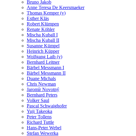
Bruno Jakob
Anne Teresa De Keersmaeker
Thomas Kemper (v)
Esther Kläs
Robert Klümpen
Renate Köhler
Mischa Kuball I
Mischa Kuball II
Susanne Kümpel
Heinrich Küpper
Wolfgang Laib (v)
Bernhard Leitner
Bärbel Messmann I
Bärbel Messmann II
Duane Michals
Chris Newman
Jaromír Novotný
Bernhard Peters
Volker Saul
Pascal Schwaighofer
Yuji Takeoka
Peter Tollens
Richard Tuttle
Hans-Peter Webel
Stefan Wewerka