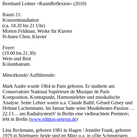
Bernhard Leitner »RaumReflexion« (2010)
Raum 21:
Konzertinstallation
(ca. 18.20 bis 21 Uhr)
Morton Feldman, Werke für Klavier
Pi-hsien Chen, Klavier
Foyer:
(19.00 bis 21.30)
Wein und Brot
Kolumbateam
Mitwirkende/ Aufführende:
Mark Andre wurde 1964 in Paris geboren. Er studierte am
Conservatoire National Supérieure de Musique de Paris
Komposition, Kontrapunkt, Harmonielehre und musikalische
Analyse. Seine Lehrer waren u.a. Claude Ballif, Gérard Grisey und
Helmut Lachenmann. Im Januar hatte seine Musik­thea­ter-Passion …
22,13… am RadialsystemV in Berlin eine vielbeachtete Premiere;
lebt in Berlin (
www.edition-petersn.de
)
Lina Beckmann, geboren 1981 in Hagen / Jennifer Frank, geboren
1979 in Nürtingen; beide sind im März u.a. in »Die Schmutzigen,