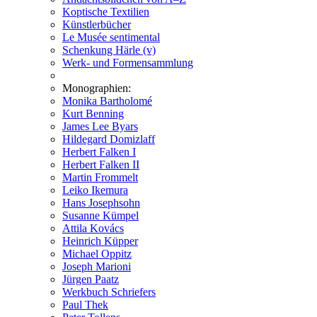
Koptische Textilien
Künstlerbücher
Le Musée sentimental
Schenkung Härle (v)
Werk- und Formensammlung
Monographien:
Monika Bartholomé
Kurt Benning
James Lee Byars
Hildegard Domizlaff
Herbert Falken I
Herbert Falken II
Martin Frommelt
Leiko Ikemura
Hans Josephsohn
Susanne Kümpel
Attila Kovács
Heinrich Küpper
Michael Oppitz
Joseph Marioni
Jürgen Paatz
Werkbuch Schriefers
Paul Thek