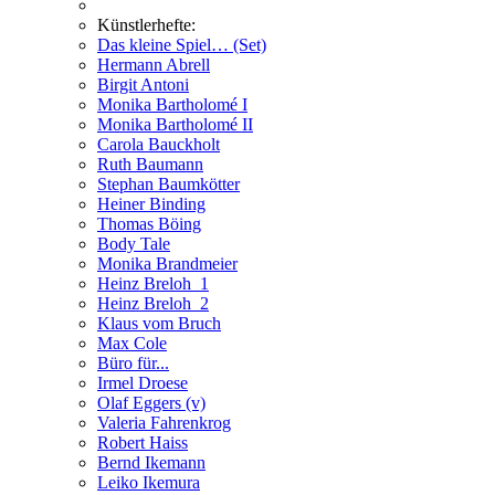
Künstlerhefte:
Das kleine Spiel… (Set)
Hermann Abrell
Birgit Antoni
Monika Bartholomé I
Monika Bartholomé II
Carola Bauckholt
Ruth Baumann
Stephan Baumkötter
Heiner Binding
Thomas Böing
Body Tale
Monika Brandmeier
Heinz Breloh_1
Heinz Breloh_2
Klaus vom Bruch
Max Cole
Büro für...
Irmel Droese
Olaf Eggers (v)
Valeria Fahrenkrog
Robert Haiss
Bernd Ikemann
Leiko Ikemura