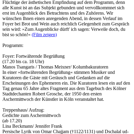
Flüchtige der ästhetischen Empfindung auf dem Programm, denn
alle Kunst ist an das Subjekt gebunden und vervollkommnet sich
erst im Augenblick des Betrachtens und des Zu­hörens. Wir
wünschen Ihnen einen anregenden Abend, in dessen Verlauf im
Foyer bei Brot und Wein auch reichlich Gelegenheit zum Gespräch
sein wird: »Zum Augenblicke dürft' ich sagen: Verweile doch, du
bist so schön!«
(Film zeigen)
Programm:
Foyer: Fortwährende Begrüßung
(17.20 bis ca. 18 Uhr)
Manos Tsangaris / Thomas Meixner/ Kolumbakuratoren
In einer »fortwährenden Begrüßung« stimmen Musiker und
Kuratoren die Gäste mit Geräusch und Gedanken auf die
Erscheinungen des Ephemeren ein. Die Kuratoren lesen ein auf den
Tag genau 65 Jahre altes Fragment aus dem Tagebuch des Kölner
Stadtdechanten Robert Grosche, der 1950 den ersten
Aschermittwoch der Künstler in Köln veranstaltet hat.
Treppenhaus/ Aufzug:
Gedichte zum Aschermittwoch
(ab 17.20)
Lina Beckmann/ Jennifer Frank
Persische Lyrik von Omar Chajjam (†1122/1131) und Dschalal ud-