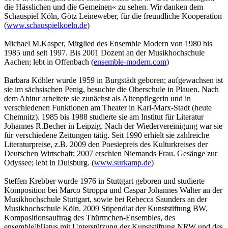
die Hässlichen und die Gemeinen« zu sehen. Wir danken dem
Schauspiel Köln, Götz Leineweber, für die freundliche Kooperation
(
www.schauspielkoeln.de
)
Michael M.Kasper, Mitglied des Ensemble Modern von 1980 bis
1985 und seit 1997. Bis 2001 Dozent an der Musikhochschule
Aachen; lebt in Offenbach (
ensemble-modern.com
)
Barbara Köhler wurde 1959 in Burgstädt geboren; aufgewachsen ist
sie im sächsischen Penig, besuchte die Ober­schule in Plauen. Nach
dem Abitur arbeitete sie zunächst als Altenpflegerin und in
verschiedenen Funktio­nen am Theater in Karl-Marx-Stadt (heute
Chemnitz). 1985 bis 1988 studierte sie am Institut für Literatur
Johannes R.Becher in Leipzig. Nach der Wiederver­einigung war sie
für verschiedene Zeitungen tätig. Seit 1990 erhielt sie zahlreiche
Literaturpreise, z.B. 2009 den Poesiepreis des Kulturkreises der
Deutschen Wirtschaft; 2007 erschien Niemands Frau. Gesänge zur
Odyssee; lebt in Duisburg. (
www.surkamp.de
)
Steffen Krebber wurde 1976 in Stuttgart geboren und studierte
Komposition bei Marco Stroppa und Caspar Johannes Walter an der
Musikhochschule Stuttgart, sowie bei Rebecca Saunders an der
Musikhochschule Köln. 2009 Stipendiat der Kunststiftung BW,
Kompositionsauftrag des Thürmchen-Ensembles, des
ensemble]h[iatus mit Unter­stützung der Kunststiftung NRW und des