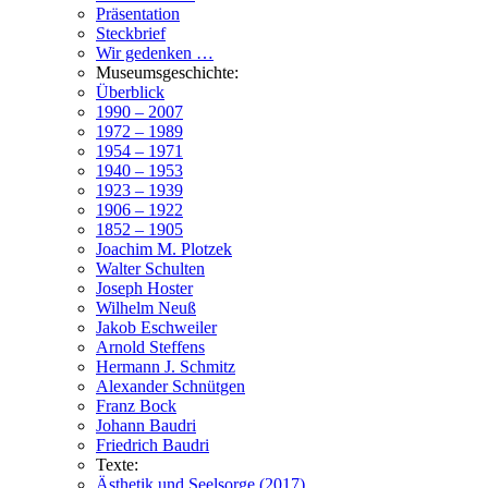
Präsentation
Steckbrief
Wir gedenken …
Museumsgeschichte:
Überblick
1990 – 2007
1972 – 1989
1954 – 1971
1940 – 1953
1923 – 1939
1906 – 1922
1852 – 1905
Joachim M. Plotzek
Walter Schulten
Joseph Hoster
Wilhelm Neuß
Jakob Eschweiler
Arnold Steffens
Hermann J. Schmitz
Alexander Schnütgen
Franz Bock
Johann Baudri
Friedrich Baudri
Texte:
Ästhetik und Seelsorge (2017)