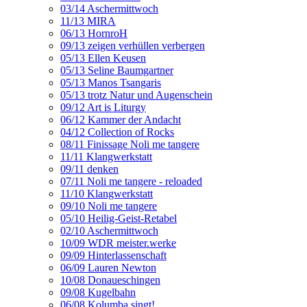
03/14 Aschermittwoch
11/13 MIRA
06/13 HornroH
09/13 zeigen verhüllen verbergen
05/13 Ellen Keusen
05/13 Seline Baumgartner
05/13 Manos Tsangaris
05/13 trotz Natur und Augenschein
09/12 Art is Liturgy
06/12 Kammer der Andacht
04/12 Collection of Rocks
08/11 Finissage Noli me tangere
11/11 Klangwerkstatt
09/11 denken
07/11 Noli me tangere - reloaded
11/10 Klangwerkstatt
09/10 Noli me tangere
05/10 Heilig-Geist-Retabel
02/10 Aschermittwoch
10/09 WDR meister.werke
09/09 Hinterlassenschaft
06/09 Lauren Newton
10/08 Donaueschingen
09/08 Kugelbahn
06/08 Kolumba singt!