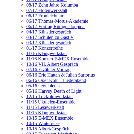
08/17 Zehn Jahre Kolumba
07/17 Flötenwerkstatt
06/17 Fronleichnam
06/17 Thomas-Morus-Akademie
06/17 Vortrag Rüdiger Joppien
04/17 Künstlergespräch
03/17 Schulen zu Gast V
03/17 Künstlergespräch
01/17 Konzertreihe
11/16 Klangwerkstatt
11/16 Konzert E-MEX Ensemble
10/16 VII. Albert Gespräch
07/16 Erzählter Vortrag
06/16 Eric Hattan & Julian Sartorius
06/16 Oper Köln - Liederabend
05/16 new talents
05/16 Harvey Death of Light
12/15 Trickfilmwerkstatt
11/15 Ukulelen-Ensemble
11/15 Lesewerkstatt
11/15 Klangwerkstatt
10/15 E-MEX Ensemble
10/15 Winterreise
10/15 Albert-Gespräch