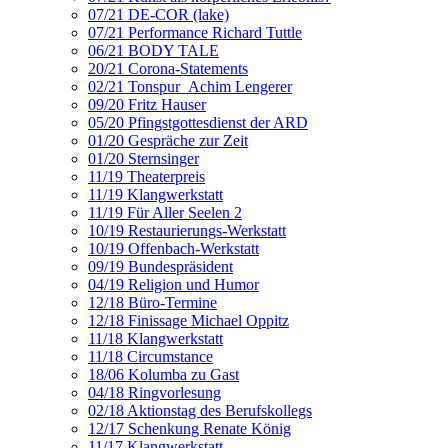
07/21 DE-COR (lake)
07/21 Performance Richard Tuttle
06/21 BODY TALE
20/21 Corona-Statements
02/21 Tonspur_Achim Lengerer
09/20 Fritz Hauser
05/20 Pfingstgottesdienst der ARD
01/20 Gespräche zur Zeit
01/20 Sternsinger
11/19 Theaterpreis
11/19 Klangwerkstatt
11/19 Für Aller Seelen 2
10/19 Restaurierungs-Werkstatt
10/19 Offenbach-Werkstatt
09/19 Bundespräsident
04/19 Religion und Humor
12/18 Büro-Termine
12/18 Finissage Michael Oppitz
11/18 Klangwerkstatt
11/18 Circumstance
18/06 Kolumba zu Gast
04/18 Ringvorlesung
02/18 Aktionstag des Berufskollegs
12/17 Schenkung Renate König
11/17 Klangwerkstatt