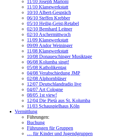
11/10 Joseph Marioni
11/10 Klangwerkstatt
10/10 Albert-Gespräch
06/10 Steffen Krebber
05/10 Heilig-Geist-Retabel
02/10 Bernhard Leitner
02/10 Aschermittwoch
11/09 Klangwerkstatt
09/09 Andor Weininger
11/08 Klangwerkstatt
10/08 Donaueschinger Musiktage
06/08 Kolumba singt!
05/08 Katholikentag
04/08 Verabschiedung JMP
02/08 Alphornbläser
12/07 Deutschlandradio live
04/07 Art Cologne
08/05 1st view!
12/04 Die Pietà aus St. Kolumba
11/03 Schauspielhaus Köln
Vermittlung
Führungen:
Buchung
Führungen für Gruppen
… für Kinder und Jugendgruppen