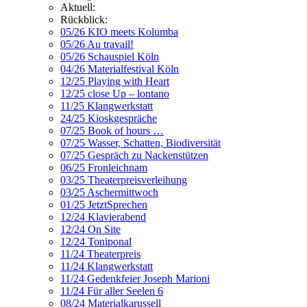
Aktuell:
Rückblick:
05/26 KIO meets Kolumba
05/26 Au travail!
05/26 Schauspiel Köln
04/26 Materialfestival Köln
12/25 Playing with Heart
12/25 close Up – lontano
11/25 Klangwerkstatt
24/25 Kioskgespräche
07/25 Book of hours …
07/25 Wasser, Schatten, Biodiversität
07/25 Gespräch zu Nackenstützen
06/25 Fronleichnam
03/25 Theaterpreisverleihung
03/25 Aschermittwoch
01/25 JetztSprechen
12/24 Klavierabend
12/24 On Site
12/24 Toniponal
11/24 Theaterpreis
11/24 Klangwerkstatt
11/24 Gedenkfeier Joseph Marioni
11/24 Für aller Seelen 6
08/24 Materialkarussell