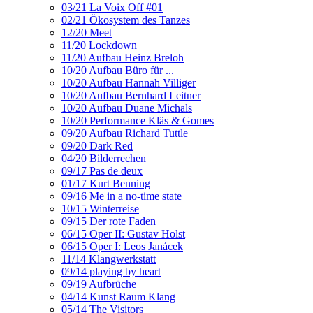
03/21 La Voix Off #01
02/21 Ökosystem des Tanzes
12/20 Meet
11/20 Lockdown
11/20 Aufbau Heinz Breloh
10/20 Aufbau Büro für ...
10/20 Aufbau Hannah Villiger
10/20 Aufbau Bernhard Leitner
10/20 Aufbau Duane Michals
10/20 Performance Kläs & Gomes
09/20 Aufbau Richard Tuttle
09/20 Dark Red
04/20 Bilderrechen
09/17 Pas de deux
01/17 Kurt Benning
09/16 Me in a no-time state
10/15 Winterreise
09/15 Der rote Faden
06/15 Oper II: Gustav Holst
06/15 Oper I: Leos Janácek
11/14 Klangwerkstatt
09/14 playing by heart
09/19 Aufbrüche
04/14 Kunst Raum Klang
05/14 The Visitors