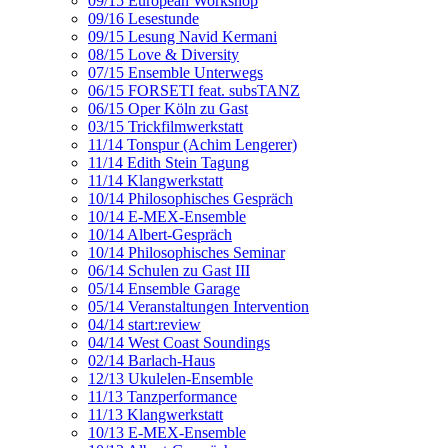
09/15 European Workshop
09/16 Lesestunde
09/15 Lesung Navid Kermani
08/15 Love & Diversity
07/15 Ensemble Unterwegs
06/15 FORSETI feat. subsTANZ
06/15 Oper Köln zu Gast
03/15 Trickfilmwerkstatt
11/14 Tonspur (Achim Lengerer)
11/14 Edith Stein Tagung
11/14 Klangwerkstatt
10/14 Philosophisches Gespräch
10/14 E-MEX-Ensemble
10/14 Albert-Gespräch
10/14 Philosophisches Seminar
06/14 Schulen zu Gast III
05/14 Ensemble Garage
05/14 Veranstaltungen Intervention
04/14 start:review
04/14 West Coast Soundings
02/14 Barlach-Haus
12/13 Ukulelen-Ensemble
11/13 Tanzperformance
11/13 Klangwerkstatt
10/13 E-MEX-Ensemble