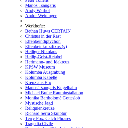
Peter Tollens
Manos Tsangaris
Andy Warhol
Andor Weininger
Werkhefte:
Bethan Huws CERTAIN
Christus in der Rast
Elfenbeindiptychon
Elfenbeinkruzifixus (v)
Heiliger Nikolaus
Heilig-Geist-Retabel
Herimann- und Idakreuz
KPSW Museum
Kolumba Ausgrabung
Kolumba Kapelle
Kreuz aus Erp
Manos Tsangaris Kugelbahn
Michael Buthe Rauminstallation
Monika Bartholomé Gotteslob
Mystische Jagd
Reliquienkreuze
Richard Serra Skulptur
Terry Fox. Catch Phrases
Tragedia Civile