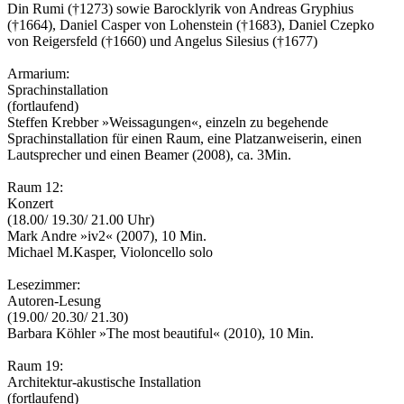
Din Rumi (†1273) sowie Barocklyrik von Andreas Gryphius
(†1664), Daniel Casper von Lohenstein (†1683), Daniel Czepko
von Reigersfeld (†1660) und Angelus Silesius (†1677)
Armarium:
Sprachinstallation
(fortlaufend)
Steffen Krebber »Weissagungen«, einzeln zu begehende
Sprachinstallation für einen Raum, eine Platzanweiserin, einen
Lautsprecher und einen Beamer (2008), ca. 3Min.
Raum 12:
Konzert
(18.00/ 19.30/ 21.00 Uhr)
Mark Andre »iv2« (2007), 10 Min.
Michael M.Kasper, Violoncello solo
Lesezimmer:
Autoren-Lesung
(19.00/ 20.30/ 21.30)
Barbara Köhler »The most beautiful« (2010), 10 Min.
Raum 19:
Architektur-akustische Installation
(fortlaufend)