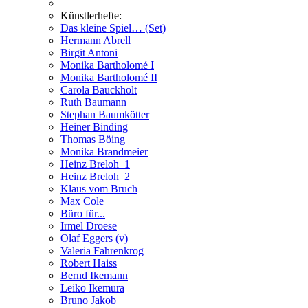
Künstlerhefte:
Das kleine Spiel… (Set)
Hermann Abrell
Birgit Antoni
Monika Bartholomé I
Monika Bartholomé II
Carola Bauckholt
Ruth Baumann
Stephan Baumkötter
Heiner Binding
Thomas Böing
Monika Brandmeier
Heinz Breloh_1
Heinz Breloh_2
Klaus vom Bruch
Max Cole
Büro für...
Irmel Droese
Olaf Eggers (v)
Valeria Fahrenkrog
Robert Haiss
Bernd Ikemann
Leiko Ikemura
Bruno Jakob