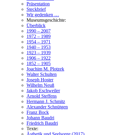
Präsentation
Steckbrief
Wir gedenken …
Museumsgeschichte:
Überblick
1990 – 2007
1972 – 1989
1954 – 1971
1940 – 1953
1923 – 1939
1906 – 1922
1852 – 1905
Joachim M. Plotzek
Walter Schulten
Joseph Hoster
Wilhelm Neuß
Jakob Eschweiler
Arnold Steffens
Hermann J. Schmitz
Alexander Schnütgen
Franz Bock
Johann Baudri
Friedrich Baudri
Texte:
Ästhetik und Seelsorge (2017)