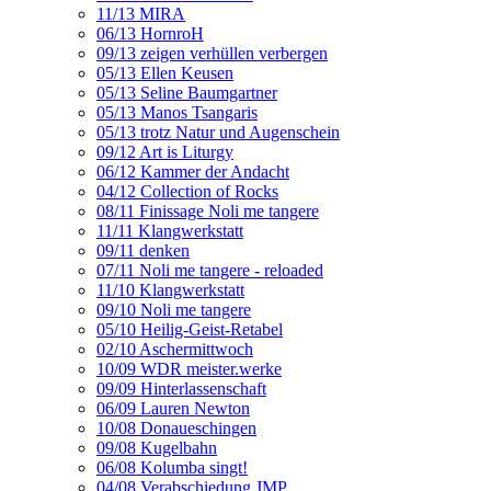
11/13 MIRA
06/13 HornroH
09/13 zeigen verhüllen verbergen
05/13 Ellen Keusen
05/13 Seline Baumgartner
05/13 Manos Tsangaris
05/13 trotz Natur und Augenschein
09/12 Art is Liturgy
06/12 Kammer der Andacht
04/12 Collection of Rocks
08/11 Finissage Noli me tangere
11/11 Klangwerkstatt
09/11 denken
07/11 Noli me tangere - reloaded
11/10 Klangwerkstatt
09/10 Noli me tangere
05/10 Heilig-Geist-Retabel
02/10 Aschermittwoch
10/09 WDR meister.werke
09/09 Hinterlassenschaft
06/09 Lauren Newton
10/08 Donaueschingen
09/08 Kugelbahn
06/08 Kolumba singt!
04/08 Verabschiedung JMP