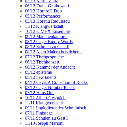
07/13 Katrin Zenz
06/13 Frank Gratkowski
06/13 HornroH Duo
05/13 Performances
03/13 Horatiu Radulescu
11/12 Klangwerkstatt
10/12 E-MEX-Ensemble
09/12 Mädchenkantorei
08/12 Cage: Empty Words
08/12 Schulen zu Gast II
08/12 Allen Malern herzlichen...
07/12 Tischgespräche
06/12 Tischkonzert
06/12 Kammer der Andacht
05/12 episteme
05/12 new talents
04/12 Cage: A Collection of Rocks
03/12 Cage: Number Pieces
03/12 Hans Otte
10/11 Albert-Gespräch
11/11 Klangwerkstatt
09/11 Implodierender Schreibtisch
07/11 Finissage
07/11 Schulen zu Gast I
11/10 Joseph Marioni