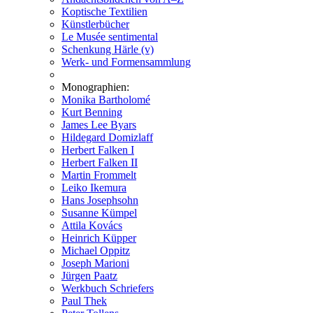
Koptische Textilien
Künstlerbücher
Le Musée sentimental
Schenkung Härle (v)
Werk- und Formensammlung
Monographien:
Monika Bartholomé
Kurt Benning
James Lee Byars
Hildegard Domizlaff
Herbert Falken I
Herbert Falken II
Martin Frommelt
Leiko Ikemura
Hans Josephsohn
Susanne Kümpel
Attila Kovács
Heinrich Küpper
Michael Oppitz
Joseph Marioni
Jürgen Paatz
Werkbuch Schriefers
Paul Thek