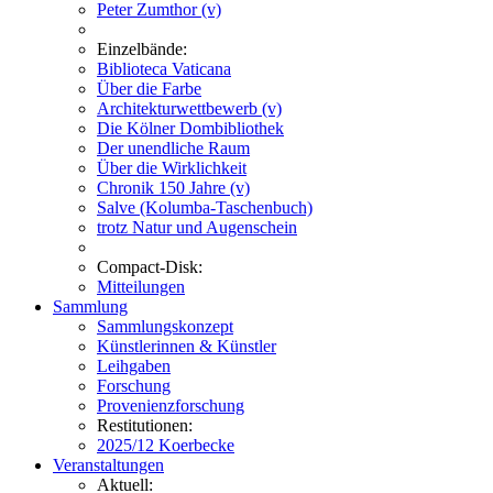
Peter Zumthor (v)
Einzelbände:
Biblioteca Vaticana
Über die Farbe
Architekturwettbewerb (v)
Die Kölner Dombibliothek
Der unendliche Raum
Über die Wirklichkeit
Chronik 150 Jahre (v)
Salve (Kolumba-Taschenbuch)
trotz Natur und Augenschein
Compact-Disk:
Mitteilungen
Sammlung
Sammlungskonzept
Künstlerinnen & Künstler
Leihgaben
Forschung
Provenienzforschung
Restitutionen:
2025/12 Koerbecke
Veranstaltungen
Aktuell: