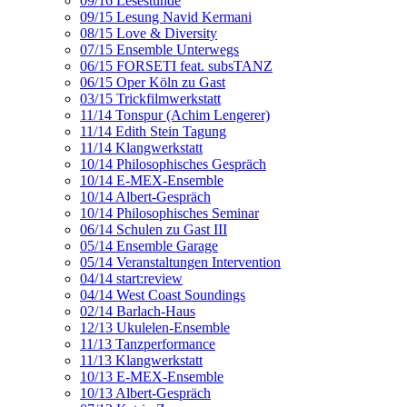
09/16 Lesestunde
09/15 Lesung Navid Kermani
08/15 Love & Diversity
07/15 Ensemble Unterwegs
06/15 FORSETI feat. subsTANZ
06/15 Oper Köln zu Gast
03/15 Trickfilmwerkstatt
11/14 Tonspur (Achim Lengerer)
11/14 Edith Stein Tagung
11/14 Klangwerkstatt
10/14 Philosophisches Gespräch
10/14 E-MEX-Ensemble
10/14 Albert-Gespräch
10/14 Philosophisches Seminar
06/14 Schulen zu Gast III
05/14 Ensemble Garage
05/14 Veranstaltungen Intervention
04/14 start:review
04/14 West Coast Soundings
02/14 Barlach-Haus
12/13 Ukulelen-Ensemble
11/13 Tanzperformance
11/13 Klangwerkstatt
10/13 E-MEX-Ensemble
10/13 Albert-Gespräch