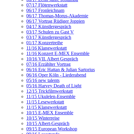
07/17 Flötenwerkstatt
06/17 Fronleichnam
06/17 Thomas-Morus-Akademie
06/17 Vortrag Rüdiger Joppien
04/17 Künstlergespräch
03/17 Schulen zu Gast V
03/17 Künstlergespräch
01/17 Konzertreihe
11/16 Klangwerkstatt
11/16 Konzert E-MEX Ensemble
10/16 VII. Albert Gespräch
07/16 Erzählter Vortrag
06/16 Eric Hattan & Julian Sartorius
06/16 Oper Köln - Liederabend
05/16 new talents
05/16 Harvey Death of Light
12/15 Trickfilmwerkstatt
11/15 Ukulelen-Ensemble
11/15 Lesewerkstatt
11/15 Klangwerkstatt
10/15 E-MEX Ensemble
10/15 Winterreise
10/15 Albert-Gespräch
09/15 European Workshop