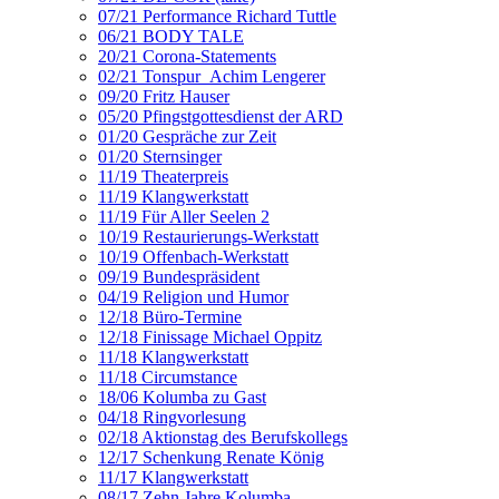
07/21 Performance Richard Tuttle
06/21 BODY TALE
20/21 Corona-Statements
02/21 Tonspur_Achim Lengerer
09/20 Fritz Hauser
05/20 Pfingstgottesdienst der ARD
01/20 Gespräche zur Zeit
01/20 Sternsinger
11/19 Theaterpreis
11/19 Klangwerkstatt
11/19 Für Aller Seelen 2
10/19 Restaurierungs-Werkstatt
10/19 Offenbach-Werkstatt
09/19 Bundespräsident
04/19 Religion und Humor
12/18 Büro-Termine
12/18 Finissage Michael Oppitz
11/18 Klangwerkstatt
11/18 Circumstance
18/06 Kolumba zu Gast
04/18 Ringvorlesung
02/18 Aktionstag des Berufskollegs
12/17 Schenkung Renate König
11/17 Klangwerkstatt
08/17 Zehn Jahre Kolumba