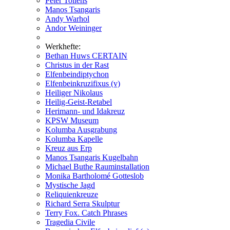
Peter Tollens
Manos Tsangaris
Andy Warhol
Andor Weininger
Werkhefte:
Bethan Huws CERTAIN
Christus in der Rast
Elfenbeindiptychon
Elfenbeinkruzifixus (v)
Heiliger Nikolaus
Heilig-Geist-Retabel
Herimann- und Idakreuz
KPSW Museum
Kolumba Ausgrabung
Kolumba Kapelle
Kreuz aus Erp
Manos Tsangaris Kugelbahn
Michael Buthe Rauminstallation
Monika Bartholomé Gotteslob
Mystische Jagd
Reliquienkreuze
Richard Serra Skulptur
Terry Fox. Catch Phrases
Tragedia Civile