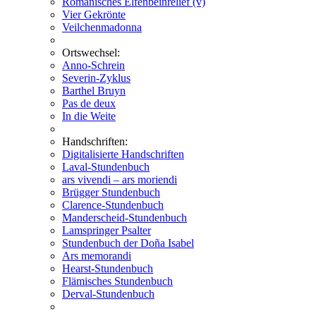
Romanisches Elfenbeinrelief (v)
Vier Gekrönte
Veilchenmadonna
Ortswechsel:
Anno-Schrein
Severin-Zyklus
Barthel Bruyn
Pas de deux
In die Weite
Handschriften:
Digitalisierte Handschriften
Laval-Stundenbuch
ars vivendi – ars moriendi
Brügger Stundenbuch
Clarence-Stundenbuch
Manderscheid-Stundenbuch
Lamspringer Psalter
Stundenbuch der Doña Isabel
Ars memorandi
Hearst-Stundenbuch
Flämisches Stundenbuch
Derval-Stundenbuch