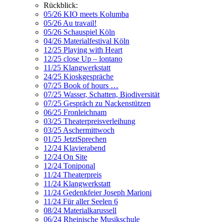
Rückblick:
05/26 KIO meets Kolumba
05/26 Au travail!
05/26 Schauspiel Köln
04/26 Materialfestival Köln
12/25 Playing with Heart
12/25 close Up – lontano
11/25 Klangwerkstatt
24/25 Kioskgespräche
07/25 Book of hours …
07/25 Wasser, Schatten, Biodiversität
07/25 Gespräch zu Nackenstützen
06/25 Fronleichnam
03/25 Theaterpreisverleihung
03/25 Aschermittwoch
01/25 JetztSprechen
12/24 Klavierabend
12/24 On Site
12/24 Toniponal
11/24 Theaterpreis
11/24 Klangwerkstatt
11/24 Gedenkfeier Joseph Marioni
11/24 Für aller Seelen 6
08/24 Materialkarussell
06/24 Rheinische Musikschule