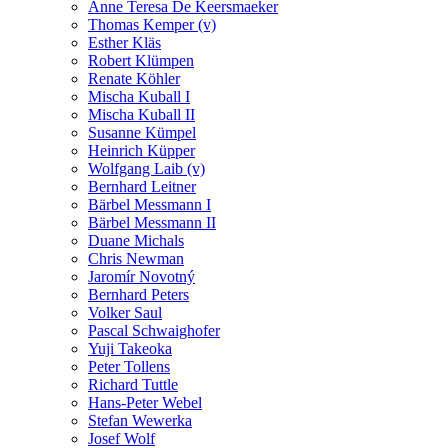
Anne Teresa De Keersmaeker
Thomas Kemper (v)
Esther Kläs
Robert Klümpen
Renate Köhler
Mischa Kuball I
Mischa Kuball II
Susanne Kümpel
Heinrich Küpper
Wolfgang Laib (v)
Bernhard Leitner
Bärbel Messmann I
Bärbel Messmann II
Duane Michals
Chris Newman
Jaromír Novotný
Bernhard Peters
Volker Saul
Pascal Schwaighofer
Yuji Takeoka
Peter Tollens
Richard Tuttle
Hans-Peter Webel
Stefan Wewerka
Josef Wolf