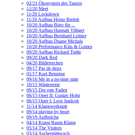
02/21 Ökosystem des Tanzes
12/20 Meet
11/20 Lockdown
11/20 Aufbau Heinz Breloh
10/20 Aufbau Büro für ...
10/20 Aufbau Hannah Villiger
10/20 Aufbau Bernhard Leitner
10/20 Aufbau Duane Michals
10/20 Performance Kläs & Gomes
09/20 Aufbau Richard Tuttle
09/20 Dark Red
04/20 Bilderrechen
09/17 Pas de deux
01/17 Kurt Benning
09/16 Me in a no-time state
10/15 Winterreise
09/15 Der rote Faden
06/15 Oper II: Gustav Holst
06/15 Oper I: Leos Janácek
11/14 Klangwerkstatt
09/14 playing by heart
09/19 Aufbrüche
04/14 Kunst Raum Klang
05/14 The Visitors
03/14 Aschermittwoch