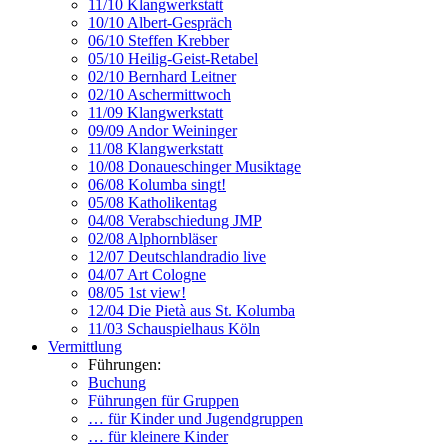
11/10 Klangwerkstatt
10/10 Albert-Gespräch
06/10 Steffen Krebber
05/10 Heilig-Geist-Retabel
02/10 Bernhard Leitner
02/10 Aschermittwoch
11/09 Klangwerkstatt
09/09 Andor Weininger
11/08 Klangwerkstatt
10/08 Donaueschinger Musiktage
06/08 Kolumba singt!
05/08 Katholikentag
04/08 Verabschiedung JMP
02/08 Alphornbläser
12/07 Deutschlandradio live
04/07 Art Cologne
08/05 1st view!
12/04 Die Pietà aus St. Kolumba
11/03 Schauspielhaus Köln
Vermittlung
Führungen:
Buchung
Führungen für Gruppen
… für Kinder und Jugendgruppen
… für kleinere Kinder