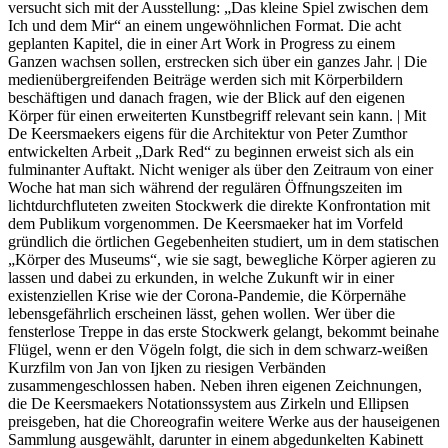
versucht sich mit der Ausstellung: „Das kleine Spiel zwischen dem
Ich und dem Mir“ an einem ungewöhnlichen Format. Die acht
geplanten Kapitel, die in einer Art Work in Progress zu einem
Ganzen wachsen sollen, erstrecken sich über ein ganzes Jahr. | Die
medienübergreifenden Beiträge werden sich mit Körperbildern
beschäftigen und danach fragen, wie der Blick auf den eigenen
Körper für einen erweiterten Kunstbegriff relevant sein kann. | Mit
De Keersmaekers eigens für die Architektur von Peter Zumthor
entwickelten Arbeit „Dark Red“ zu beginnen erweist sich als ein
fulminanter Auftakt. Nicht weniger als über den Zeitraum von einer
Woche hat man sich während der regulären Öffnungszeiten im
lichtdurchfluteten zweiten Stockwerk die direkte Konfrontation mit
dem Publikum vorgenommen. De Keersmaeker hat im Vorfeld
gründlich die örtlichen Gegebenheiten studiert, um in dem statischen
„Körper des Museums“, wie sie sagt, bewegliche Körper agieren zu
lassen und dabei zu erkunden, in welche Zukunft wir in einer
existenziellen Krise wie der Corona-Pandemie, die Körpernähe
lebensgefährlich erscheinen lässt, gehen wollen. Wer über die
fensterlose Treppe in das erste Stockwerk gelangt, bekommt beinahe
Flügel, wenn er den Vögeln folgt, die sich in dem schwarz-weißen
Kurzfilm von Jan von Ijken zu riesigen Verbänden
zusammengeschlossen haben. Neben ihren eigenen Zeichnungen,
die De Keersmaekers Notationssystem aus Zirkeln und Ellipsen
preisgeben, hat die Choreografin weitere Werke aus der hauseigenen
Sammlung ausgewählt, darunter in einem abgedunkelten Kabinett