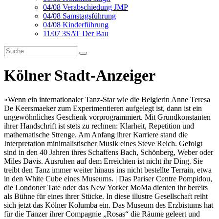
04/08 Verabschiedung JMP
04/08 Samstagsführung
04/08 Kinderführung
11/07 3SAT Der Bau
Kölner Stadt-Anzeiger
»Wenn ein internationaler Tanz-Star wie die Belgierin Anne Teresa
De Keersmaeker zum Experimentieren aufgelegt ist, dann ist ein
ungewöhnliches Geschenk vorprogrammiert. Mit Grundkonstanten
ihrer Handschrift ist stets zu rechnen: Klarheit, Repetition und
mathematische Strenge. Am Anfang ihrer Karriere stand die
Interpretation minimalistischer Musik eines Steve Reich. Gefolgt
sind in den 40 Jahren ihres Schaffens Bach, Schönberg, Weber oder
Miles Davis. Ausruhen auf dem Erreichten ist nicht ihr Ding. Sie
treibt den Tanz immer weiter hinaus ins nicht bestellte Terrain, etwa
in den White Cube eines Museums. | Das Pariser Centre Pompidou,
die Londoner Tate oder das New Yorker MoMa dienten ihr bereits
als Bühne für eines ihrer Stücke. In diese illustre Gesellschaft reiht
sich jetzt das Kölner Kolumba ein. Das Museum des Erzbistums hat
für die Tänzer ihrer Compagnie „Rosas“ die Räume geleert und