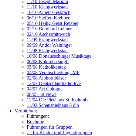
11/10 Joseph Marioni
11/10 Klangwerkstatt
10/10 Albert-Gespräch
06/10 Steffen Krebber
05/10 Heilig-Geist-Retabel
02/10 Bernhard Leitner
02/10 Aschermittwoch
11/09 Klangwerkstatt
09/09 Andor Weininger
11/08 Klangwerkstatt
10/08 Donaueschinger Musiktage
06/08 Kolumba singt!
05/08 Katholikentag
04/08 Verabschiedung JMP
02/08 Alphornbläser
12/07 Deutschlandradio live
04/07 Art Cologne
08/05 1st view!
12/04 Die Pietà aus St. Kolumba
11/03 Schauspielhaus Köln
Vermittlung
Führungen:
Buchung
Führungen für Gruppen
… für Kinder und Jugendgruppen