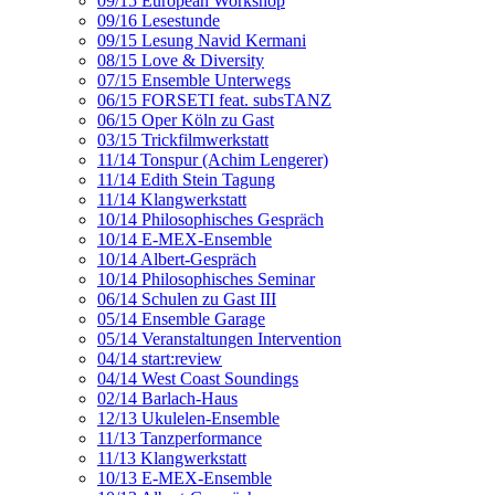
09/15 European Workshop
09/16 Lesestunde
09/15 Lesung Navid Kermani
08/15 Love & Diversity
07/15 Ensemble Unterwegs
06/15 FORSETI feat. subsTANZ
06/15 Oper Köln zu Gast
03/15 Trickfilmwerkstatt
11/14 Tonspur (Achim Lengerer)
11/14 Edith Stein Tagung
11/14 Klangwerkstatt
10/14 Philosophisches Gespräch
10/14 E-MEX-Ensemble
10/14 Albert-Gespräch
10/14 Philosophisches Seminar
06/14 Schulen zu Gast III
05/14 Ensemble Garage
05/14 Veranstaltungen Intervention
04/14 start:review
04/14 West Coast Soundings
02/14 Barlach-Haus
12/13 Ukulelen-Ensemble
11/13 Tanzperformance
11/13 Klangwerkstatt
10/13 E-MEX-Ensemble