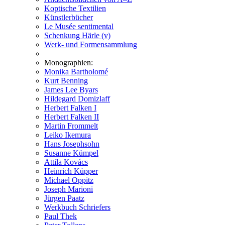
Koptische Textilien
Künstlerbücher
Le Musée sentimental
Schenkung Härle (v)
Werk- und Formensammlung
Monographien:
Monika Bartholomé
Kurt Benning
James Lee Byars
Hildegard Domizlaff
Herbert Falken I
Herbert Falken II
Martin Frommelt
Leiko Ikemura
Hans Josephsohn
Susanne Kümpel
Attila Kovács
Heinrich Küpper
Michael Oppitz
Joseph Marioni
Jürgen Paatz
Werkbuch Schriefers
Paul Thek