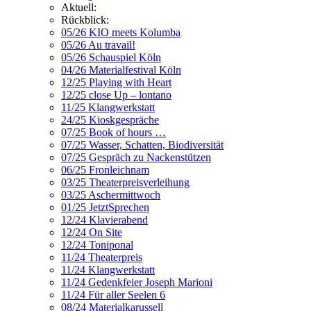
Aktuell:
Rückblick:
05/26 KIO meets Kolumba
05/26 Au travail!
05/26 Schauspiel Köln
04/26 Materialfestival Köln
12/25 Playing with Heart
12/25 close Up – lontano
11/25 Klangwerkstatt
24/25 Kioskgespräche
07/25 Book of hours …
07/25 Wasser, Schatten, Biodiversität
07/25 Gespräch zu Nackenstützen
06/25 Fronleichnam
03/25 Theaterpreisverleihung
03/25 Aschermittwoch
01/25 JetztSprechen
12/24 Klavierabend
12/24 On Site
12/24 Toniponal
11/24 Theaterpreis
11/24 Klangwerkstatt
11/24 Gedenkfeier Joseph Marioni
11/24 Für aller Seelen 6
08/24 Materialkarussell