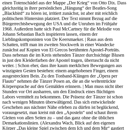
einen Totenschädel aus der Mappe „Der Krieg“ von Otto Dix. Dass
gleichzeitig in ihrer persönlichen „Hängung“ der Beatles-Song
„Blackbird“ zu hören ist, irritiert zunächst, ist aber mit reichlich
politischem Hintersinn platziert. Der Text nimmt Bezug auf die
Bürgerrechtsbewegung der USA und die Unruhen im Frühjahr
1968. Außerdem hatte sich Paul McCartney für die Melodie von
Johann Sebastian Bach inspirieren lassen, einem der
Lieblingskomponisten von De Keersmaeker. | Raus aus dem
Schatten, trifft man im zweiten Stockwerk in einer Wandecke
zunächst auf Kopien von El Grecos berühmten Apostel-Porträts.
Dass nebenan die im Kreis stehenden Tänzer durchsichtige Blusen
in just den Kleiderfarben der Apostel tragen, überrascht da nicht
weiter. | Schon eher, dass ihre kaum merklichen Bewegungen aus
winzigsten Gesten bestehen: einem angehobenen Finger, einem
ausgestreckten Bein. Zu den Tonband-Klängen der „Opera per
Flauto“ nehmen die Tänzer Posen an, die an die weltentrückte
Körpersprache auf den Gemälden erinnern. | Man muss nicht über
Stunden vor Ort ausharren, um den Eindruck eines flüchtigen
Labors vermittelt zu bekommen. Die Präsenz der Tänzer ist schon
nach wenigen Minuten überwältigend. Das sich entwickelnde
Geschehen aus nächster Nähe erleben zu dürfen ist beglückend,
vorausgesetzt, man kreist mit den „Aposteln“ und schaut ihrem
Gleiten von allen Seiten zu – und das ganz ohne die üblichen
Demarkationslinien. (Alexandra Wach, Blick auf den eigenen
Körper „Das kleine Spiel zwischen dem Ich und dem Mir“ gastiert