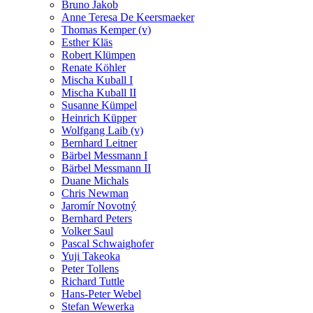
Bruno Jakob
Anne Teresa De Keersmaeker
Thomas Kemper (v)
Esther Kläs
Robert Klümpen
Renate Köhler
Mischa Kuball I
Mischa Kuball II
Susanne Kümpel
Heinrich Küpper
Wolfgang Laib (v)
Bernhard Leitner
Bärbel Messmann I
Bärbel Messmann II
Duane Michals
Chris Newman
Jaromír Novotný
Bernhard Peters
Volker Saul
Pascal Schwaighofer
Yuji Takeoka
Peter Tollens
Richard Tuttle
Hans-Peter Webel
Stefan Wewerka