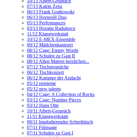
10/13 Albert-Gespräch
07/13 Katrin Zenz
06/13 Frank Gratkowski
06/13 HornroH Duo
05/13 Performances
03/13 Horatiu Radulescu
11/12 Klangwerkstatt
10/12 E-MEX-Ensemble
09/12 Mädchenkantorei
08/12 Cage: Empty Words
08/12 Schulen zu Gast II
08/12 Allen Malern herzlichen...
07/12 Tischgespräche
06/12 Tischkonzert
06/12 Kammer der Andacht
05/12 episteme
05/12 new talents
04/12 Cage: A Collection of Rocks
03/12 Cage: Number Pieces
03/12 Hans Otte
10/11 Albert-Gespräch
11/11 Klangwerkstatt
09/11 Implodierender Schreibtisch
07/11 Finissage
07/11 Schulen zu Gast I