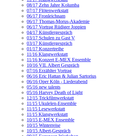
08/17 Zehn Jahre Kolumba
07/17 Flötenwerkstatt
06/17 Fronleichnam
06/17 Thomas-Morus-Akademie
06/17 Vortrag Rüdiger Joppien
04/17 Künstlergespräch
03/17 Schulen zu Gast V
03/17 Künstlergespräch
01/17 Konzertreihe
11/16 Klangwerkstatt
11/16 Konzert E-MEX Ensemble
10/16 VII. Albert Gespräch
07/16 Erzählter Vortrag
06/16 Eric Hattan & Julian Sartorius
06/16 Oper Köln - Liederabend
05/16 new talents
05/16 Harvey Death of Light
12/15 Trickfilmwerkstatt
11/15 Ukulelen-Ensemble
11/15 Lesewerkstatt
11/15 Klangwerkstatt
10/15 E-MEX Ensemble
10/15 Winterreise
10/15 Albert-Gespräch