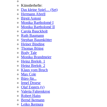
Künstlerhefte:
Das kleine Spiel… (Set)
Hermann Abrell
Birgit Antoni
Monika Bartholomé I
Monika Bartholomé II
Carola Bauckholt
Ruth Baumann
Stephan Baumkötter
Heiner Binding
Thomas Böing
Body Tale
Monika Brandmeier
Heinz Breloh_1
Heinz Breloh_2
Klaus vom Bruch
Max Cole
Büro für...
Irmel Droese
Olaf Eggers (v)
Valeria Fahrenkrog
Robert Haiss
Bernd Ikemann
Leiko Ikemura