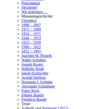
Präsentation
Steckbrief
Wir gedenken …
Museumsgeschichte:
Überblick
1990 – 2007
1972 – 1989
1954 – 1971
1940 – 1953
1923 – 1939
1906 – 1922
1852 – 1905
Joachim M. Plotzek
Walter Schulten
Joseph Hoster
Wilhelm Neuß
Jakob Eschweiler
Arnold Steffens
Hermann J. Schmitz
Alexander Schnütgen
Franz Bock
Johann Baudri
Friedrich Baudri
Texte:
Ästhetik und Seelsorge (2017)