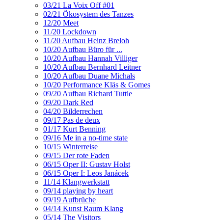
03/21 La Voix Off #01
02/21 Ökosystem des Tanzes
12/20 Meet
11/20 Lockdown
11/20 Aufbau Heinz Breloh
10/20 Aufbau Büro für ...
10/20 Aufbau Hannah Villiger
10/20 Aufbau Bernhard Leitner
10/20 Aufbau Duane Michals
10/20 Performance Kläs & Gomes
09/20 Aufbau Richard Tuttle
09/20 Dark Red
04/20 Bilderrechen
09/17 Pas de deux
01/17 Kurt Benning
09/16 Me in a no-time state
10/15 Winterreise
09/15 Der rote Faden
06/15 Oper II: Gustav Holst
06/15 Oper I: Leos Janácek
11/14 Klangwerkstatt
09/14 playing by heart
09/19 Aufbrüche
04/14 Kunst Raum Klang
05/14 The Visitors