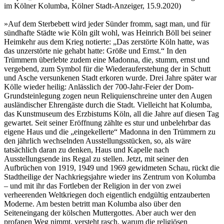
im Kölner Kolumba, Kölner Stadt-Anzeiger, 15.9.2020)
»Auf dem Sterbebett wird jeder Sünder fromm, sagt man, und für
sündhafte Städte wie Köln gilt wohl, was Heinrich Böll bei seiner
Heimkehr aus dem Krieg notierte: „Das zerstörte Köln hatte, was
das unzerstörte nie gehabt hatte: Größe und Ernst.“ In den
Trümmern überlebte zudem eine Madonna, die, stumm, ernst und
vergebend, zum Symbol für die Wiederauferstehung der in Schutt
und Asche versunkenen Stadt erkoren wurde. Drei Jahre später war
Kölle wieder heilig: Anlässlich der 700-Jahr-Feier der Dom-
Grundsteinlegung zogen neun Reliquienschreine unter den Augen
ausländischer Ehrengäste durch die Stadt. Vielleicht hat Kolumba,
das Kunstmuseum des Erzbistums Köln, all die Jahre auf diesen Tag
gewartet. Seit seiner Eröffnung zählte es stur und unbelehrbar das
eigene Haus und die „eingekellerte“ Madonna in den Trümmern zu
den jährlich wechselnden Ausstellungsstücken, so, als wäre
tatsächlich daran zu denken, Haus und Kapelle nach
Ausstellungsende ins Regal zu stellen. Jetzt, mit seiner den
Aufbrüchen von 1919, 1949 und 1969 gewidmeten Schau, rückt die
Stadtheilige der Nachkriegsjahre wieder ins Zentrum von Kolumba
– und mit ihr das Fortleben der Religion in der von zwei
verheerenden Weltkriegen doch eigentlich endgültig entzauberten
Moderne. Am besten betritt man Kolumba also über den
Seiteneingang der kölschen Muttergottes. Aber auch wer den
profanen Weg nimmt, versteht rasch, warum die religiösen