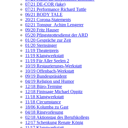
07/21 DE-COR (lake)
07/21 Performance Richard Tuttle
06/21 BODY TALE
20/21 Corona-Statements
02/21 Tonspur_Achim Lengerer
09/20 Fritz Hauser
05/20 Pfingstgottesdienst der ARD
01/20 Gespräche zur Zeit
01/20 Sternsinger
11/19 Theaterpreis
11/19 Klangwerkstatt
11/19 Für Aller Seelen 2
10/19 Restaurierungs-Werkstatt
10/19 Offenbach-Werkstatt
09/19 Bundespräsident
04/19 Religion und Humor
12/18 Büro-Termine
12/18 Finissage Michael Oppitz
11/18 Klangwerkstatt
11/18 Circumstance
18/06 Kolumba zu Gast
04/18 Ringvorlesung
02/18 Aktionstag des Berufskollegs
12/17 Schenkung Renate König
11/17 Klangwerkstatt