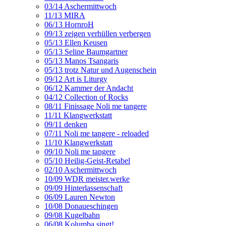
03/14 Aschermittwoch
11/13 MIRA
06/13 HornroH
09/13 zeigen verhüllen verbergen
05/13 Ellen Keusen
05/13 Seline Baumgartner
05/13 Manos Tsangaris
05/13 trotz Natur und Augenschein
09/12 Art is Liturgy
06/12 Kammer der Andacht
04/12 Collection of Rocks
08/11 Finissage Noli me tangere
11/11 Klangwerkstatt
09/11 denken
07/11 Noli me tangere - reloaded
11/10 Klangwerkstatt
09/10 Noli me tangere
05/10 Heilig-Geist-Retabel
02/10 Aschermittwoch
10/09 WDR meister.werke
09/09 Hinterlassenschaft
06/09 Lauren Newton
10/08 Donaueschingen
09/08 Kugelbahn
06/08 Kolumba singt!