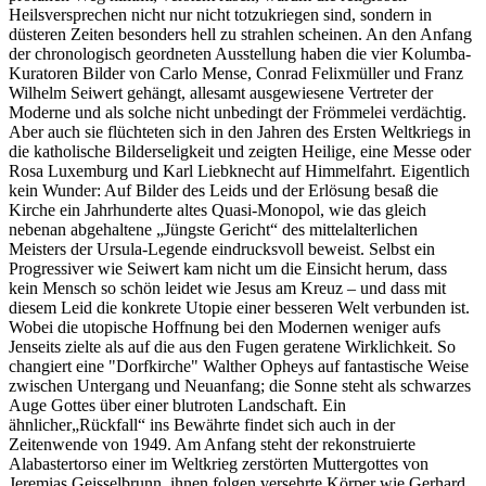
Heilsversprechen nicht nur nicht totzukriegen sind, sondern in
düsteren Zeiten besonders hell zu strahlen scheinen. An den Anfang
der chronologisch geordneten Ausstellung haben die vier Kolumba-
Kuratoren Bilder von Carlo Mense, Conrad Felixmüller und Franz
Wilhelm Seiwert gehängt, allesamt ausgewiesene Vertreter der
Moderne und als solche nicht unbedingt der Frömmelei verdächtig.
Aber auch sie flüchteten sich in den Jahren des Ersten Weltkriegs in
die katholische Bilderseligkeit und zeigten Heilige, eine Messe oder
Rosa Luxemburg und Karl Liebknecht auf Himmelfahrt. Eigentlich
kein Wunder: Auf Bilder des Leids und der Erlösung besaß die
Kirche ein Jahrhunderte altes Quasi-Monopol, wie das gleich
nebenan abgehaltene „Jüngste Gericht“ des mittelalterlichen
Meisters der Ursula-Legende eindrucksvoll beweist. Selbst ein
Progressiver wie Seiwert kam nicht um die Einsicht herum, dass
kein Mensch so schön leidet wie Jesus am Kreuz – und dass mit
diesem Leid die konkrete Utopie einer besseren Welt verbunden ist.
Wobei die utopische Hoffnung bei den Modernen weniger aufs
Jenseits zielte als auf die aus den Fugen geratene Wirklichkeit. So
changiert eine "Dorfkirche" Walther Opheys auf fantastische Weise
zwischen Untergang und Neuanfang; die Sonne steht als schwarzes
Auge Gottes über einer blutroten Landschaft. Ein
ähnlicher„Rückfall“ ins Bewährte findet sich auch in der
Zeitenwende von 1949. Am Anfang steht der rekonstruierte
Alabastertorso einer im Weltkrieg zerstörten Muttergottes von
Jeremias Geisselbrunn, ihnen folgen versehrte Körper wie Gerhard