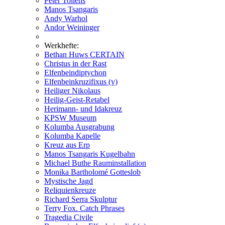
Peter Tollens
Manos Tsangaris
Andy Warhol
Andor Weininger
Werkhefte:
Bethan Huws CERTAIN
Christus in der Rast
Elfenbeindiptychon
Elfenbeinkruzifixus (v)
Heiliger Nikolaus
Heilig-Geist-Retabel
Herimann- und Idakreuz
KPSW Museum
Kolumba Ausgrabung
Kolumba Kapelle
Kreuz aus Erp
Manos Tsangaris Kugelbahn
Michael Buthe Rauminstallation
Monika Bartholomé Gotteslob
Mystische Jagd
Reliquienkreuze
Richard Serra Skulptur
Terry Fox. Catch Phrases
Tragedia Civile