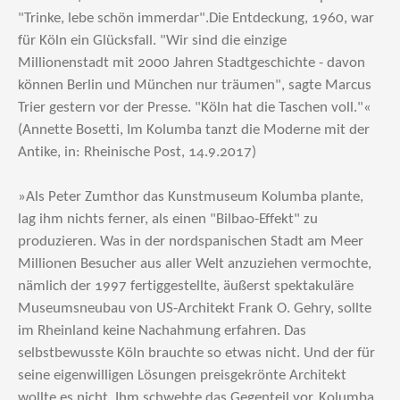
"Trinke, lebe schön immerdar".Die Entdeckung, 1960, war
für Köln ein Glücksfall. "Wir sind die einzige
Millionenstadt mit 2000 Jahren Stadtgeschichte - davon
können Berlin und München nur träumen", sagte Marcus
Trier gestern vor der Presse. "Köln hat die Taschen voll."«
(Annette Bosetti, Im Kolumba tanzt die Moderne mit der
Antike, in: Rheinische Post, 14.9.2017)
»Als Peter Zumthor das Kunstmuseum Kolumba plante,
lag ihm nichts ferner, als einen "Bilbao-Effekt" zu
produzieren. Was in der nordspanischen Stadt am Meer
Millionen Besucher aus aller Welt anzuziehen vermochte,
nämlich der 1997 fertiggestellte, äußerst spektakuläre
Museumsneubau von US-Architekt Frank O. Gehry, sollte
im Rheinland keine Nachahmung erfahren. Das
selbstbewusste Köln brauchte so etwas nicht. Und der für
seine eigenwilligen Lösungen preisgekrönte Architekt
wollte es nicht. Ihm schwebte das Gegenteil vor. Kolumba,