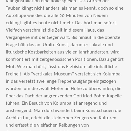
Klanginstallation eine Rolle spielen. Das Gurren der
Tauben klingt nicht anders, als man es kennt, doch so eine
Autohupe wie die, die alle 20 Minuten von Neuem
erklingt, gibt es heute nicht mehr. Das hört man sofort.
Vielfach verschmilzt die Zeit in diesem Haus, das
Vergangene mit der Gegenwart. Bis hinauf in die oberste
Etage hält das an. Uralte Kunst, darunter sakrale und
liturgische Kostbarkeiten aus vielen Jahrhunderten, wird
konfrontiert mit zeitgenössischen Positionen. Dazu gehört
Mut. Wie man hört, lässt das Erzbistum alle inhaltliche
Freiheit. Als "vertikales Museum" versteht sich Kolumba,
in das versetzt zwei enge Treppenaufgänge eingezogen
wurden, um die zwölf Meter an Höhe zu überwinden, die
über das Dach der angrenzenden Gottfried-Böhm-Kapelle
führen. Ein Besuch von Kolumba ist anregend und
anstrengend. Man durchwandert beim Kunstschauen die
Architektur, erlebt die steinernen Zeugen von Kulturen
und erfasst die vielfachen Reibungen von