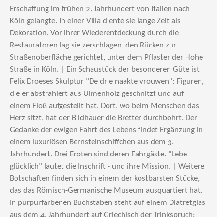
Erschaffung im frühen 2. Jahrhundert von Italien nach
Köln gelangte. In einer Villa diente sie lange Zeit als
Dekoration. Vor ihrer Wiederentdeckung durch die
Restauratoren lag sie zerschlagen, den Rücken zur
Straßenoberfläche gerichtet, unter dem Pflaster der Hohe
Straße in Köln. | Ein Schaustück der besonderen Güte ist
Felix Droeses Skulptur "De drie naakte vrouwen": Figuren,
die er abstrahiert aus Ulmenholz geschnitzt und auf
einem Floß aufgestellt hat. Dort, wo beim Menschen das
Herz sitzt, hat der Bildhauer die Bretter durchbohrt. Der
Gedanke der ewigen Fahrt des Lebens findet Ergänzung in
einem luxuriösen Bernsteinschiffchen aus dem 3.
Jahrhundert. Drei Eroten sind deren Fahrgäste. "Lebe
glücklich" lautet die Inschrift - und ihre Mission. | Weitere
Botschaften finden sich in einem der kostbarsten Stücke,
das das Römisch-Germanische Museum ausquartiert hat.
In purpurfarbenen Buchstaben steht auf einem Diatretglas
aus dem 4. Jahrhundert auf Griechisch der Trinkspruch: