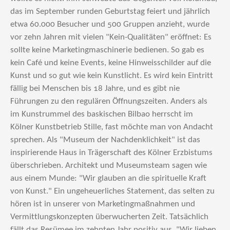
das im September runden Geburtstag feiert und jährlich
etwa 60.000 Besucher und 500 Gruppen anzieht, wurde
vor zehn Jahren mit vielen "Kein-Qualitäten" eröffnet: Es
sollte keine Marketingmaschinerie bedienen. So gab es
kein Café und keine Events, keine Hinweisschilder auf die
Kunst und so gut wie kein Kunstlicht. Es wird kein Eintritt
fällig bei Menschen bis 18 Jahre, und es gibt nie
Führungen zu den regulären Öffnungszeiten. Anders als
im Kunstrummel des baskischen Bilbao herrscht im
Kölner Kunstbetrieb Stille, fast möchte man von Andacht
sprechen. Als "Museum der Nachdenklichkeit" ist das
inspirierende Haus in Trägerschaft des Kölner Erzbistums
überschrieben. Architekt und Museumsteam sagen wie
aus einem Munde: "Wir glauben an die spirituelle Kraft
von Kunst." Ein ungeheuerliches Statement, das selten zu
hören ist in unserer von Marketingmaßnahmen und
Vermittlungskonzepten überwucherten Zeit. Tatsächlich
fällt das Resümee im zehnten Jahr positiv aus. "Wir lieben