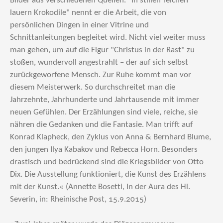
Bilder aus verschiedenen Quellen. "In stillen Teichen
lauern Krokodile" nennt er die Arbeit, die von
persönlichen Dingen in einer Vitrine und
Schnittanleitungen begleitet wird. Nicht viel weiter muss
man gehen, um auf die Figur "Christus in der Rast" zu
stoßen, wundervoll angestrahlt – der auf sich selbst
zurückgeworfene Mensch. Zur Ruhe kommt man vor
diesem Meisterwerk. So durchschreitet man die
Jahrzehnte, Jahrhunderte und Jahrtausende mit immer
neuen Gefühlen. Der Erzählungen sind viele, reiche, sie
nähren die Gedanken und die Fantasie. Man trifft auf
Konrad Klapheck, den Zyklus von Anna & Bernhard Blume,
den jungen Ilya Kabakov und Rebecca Horn. Besonders
drastisch und bedrückend sind die Kriegsbilder von Otto
Dix. Die Ausstellung funktioniert, die Kunst des Erzählens
mit der Kunst.« (Annette Bosetti, In der Aura des Hl.
Severin, in: Rheinische Post, 15.9.2015)