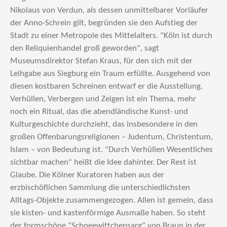
Nikolaus von Verdun, als dessen unmittelbarer Vorläufer
der Anno-Schrein gilt, begründen sie den Aufstieg der
Stadt zu einer Metropole des Mittelalters. "Köln ist durch
den Reliquienhandel groß geworden", sagt
Museumsdirektor Stefan Kraus, für den sich mit der
Leihgabe aus Siegburg ein Traum erfüllte. Ausgehend von
diesen kostbaren Schreinen entwarf er die Ausstellung.
Verhüllen, Verbergen und Zeigen ist ein Thema, mehr
noch ein Ritual, das die abendländische Kunst- und
Kulturgeschichte durchzieht, das insbesondere in den
großen Offenbarungsreligionen – Judentum, Christentum,
Islam – von Bedeutung ist. "Durch Verhüllen Wesentliches
sichtbar machen" heißt die Idee dahinter. Der Rest ist
Glaube. Die Kölner Kuratoren haben aus der
erzbischöflichen Sammlung die unterschiedlichsten
Alltags-Objekte zusammengezogen. Allen ist gemein, dass
sie kisten- und kastenförmige Ausmaße haben. So steht
der formschöne "Schneewittchensarg" von Braun in der