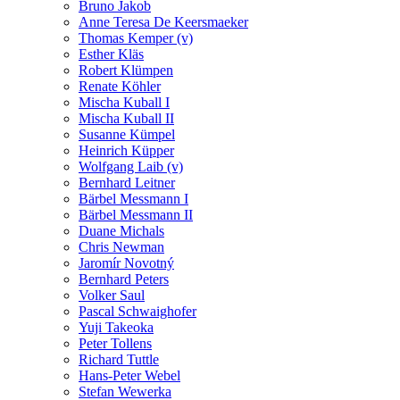
Bruno Jakob
Anne Teresa De Keersmaeker
Thomas Kemper (v)
Esther Kläs
Robert Klümpen
Renate Köhler
Mischa Kuball I
Mischa Kuball II
Susanne Kümpel
Heinrich Küpper
Wolfgang Laib (v)
Bernhard Leitner
Bärbel Messmann I
Bärbel Messmann II
Duane Michals
Chris Newman
Jaromír Novotný
Bernhard Peters
Volker Saul
Pascal Schwaighofer
Yuji Takeoka
Peter Tollens
Richard Tuttle
Hans-Peter Webel
Stefan Wewerka