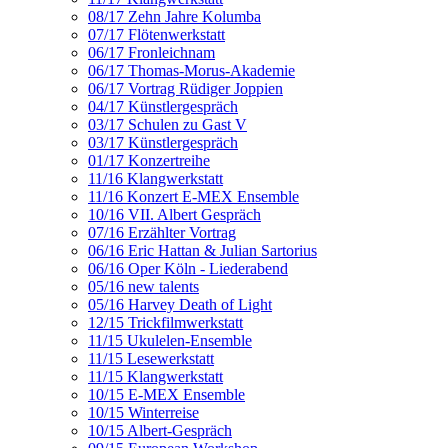
08/17 Zehn Jahre Kolumba
07/17 Flötenwerkstatt
06/17 Fronleichnam
06/17 Thomas-Morus-Akademie
06/17 Vortrag Rüdiger Joppien
04/17 Künstlergespräch
03/17 Schulen zu Gast V
03/17 Künstlergespräch
01/17 Konzertreihe
11/16 Klangwerkstatt
11/16 Konzert E-MEX Ensemble
10/16 VII. Albert Gespräch
07/16 Erzählter Vortrag
06/16 Eric Hattan & Julian Sartorius
06/16 Oper Köln - Liederabend
05/16 new talents
05/16 Harvey Death of Light
12/15 Trickfilmwerkstatt
11/15 Ukulelen-Ensemble
11/15 Lesewerkstatt
11/15 Klangwerkstatt
10/15 E-MEX Ensemble
10/15 Winterreise
10/15 Albert-Gespräch