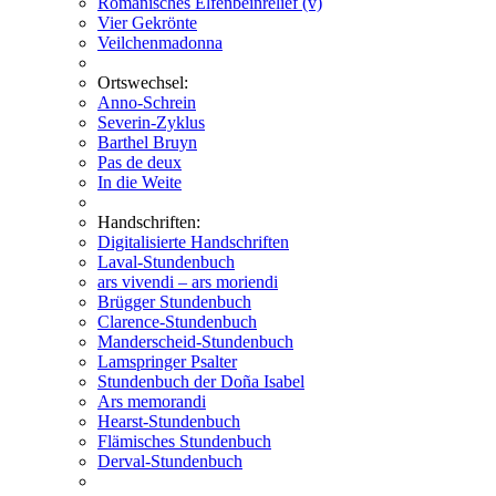
Romanisches Elfenbeinrelief (v)
Vier Gekrönte
Veilchenmadonna
Ortswechsel:
Anno-Schrein
Severin-Zyklus
Barthel Bruyn
Pas de deux
In die Weite
Handschriften:
Digitalisierte Handschriften
Laval-Stundenbuch
ars vivendi – ars moriendi
Brügger Stundenbuch
Clarence-Stundenbuch
Manderscheid-Stundenbuch
Lamspringer Psalter
Stundenbuch der Doña Isabel
Ars memorandi
Hearst-Stundenbuch
Flämisches Stundenbuch
Derval-Stundenbuch