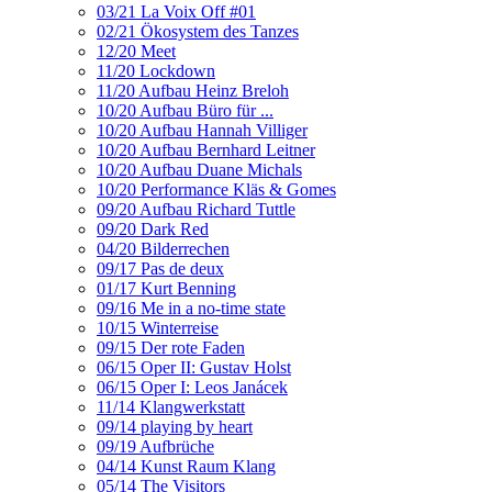
03/21 La Voix Off #01
02/21 Ökosystem des Tanzes
12/20 Meet
11/20 Lockdown
11/20 Aufbau Heinz Breloh
10/20 Aufbau Büro für ...
10/20 Aufbau Hannah Villiger
10/20 Aufbau Bernhard Leitner
10/20 Aufbau Duane Michals
10/20 Performance Kläs & Gomes
09/20 Aufbau Richard Tuttle
09/20 Dark Red
04/20 Bilderrechen
09/17 Pas de deux
01/17 Kurt Benning
09/16 Me in a no-time state
10/15 Winterreise
09/15 Der rote Faden
06/15 Oper II: Gustav Holst
06/15 Oper I: Leos Janácek
11/14 Klangwerkstatt
09/14 playing by heart
09/19 Aufbrüche
04/14 Kunst Raum Klang
05/14 The Visitors