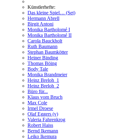
Künstlerhefte:
Das kleine Spiel… (Set)
Hermann Abrell
Birgit Antoni
Monika Bartholomé I
Monika Bartholomé II
Carola Bauckholt
Ruth Baumann
Stephan Baumkötter
Heiner Binding
Thomas Böing
Body Tale
Monika Brandmeier
Heinz Breloh_1
Heinz Breloh_2
Büro für...
Klaus vom Bruch
Max Cole
Irmel Droese
Olaf Eggers (v)
Valeria Fahrenkrog
Robert Haiss
Bernd Ikemann
Leiko Ikemura