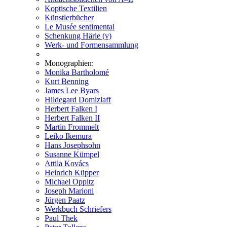
Koptische Textilien
Künstlerbücher
Le Musée sentimental
Schenkung Härle (v)
Werk- und Formensammlung
Monographien:
Monika Bartholomé
Kurt Benning
James Lee Byars
Hildegard Domizlaff
Herbert Falken I
Herbert Falken II
Martin Frommelt
Leiko Ikemura
Hans Josephsohn
Susanne Kümpel
Attila Kovács
Heinrich Küpper
Michael Oppitz
Joseph Marioni
Jürgen Paatz
Werkbuch Schriefers
Paul Thek