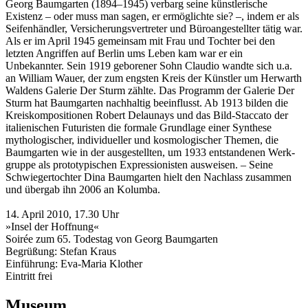
Georg Baumgarten (1894–1945) verbarg seine künstlerische
Existenz – oder muss man sagen, er ermöglichte sie? –, indem er als
Seifenhändler, Versicherungsvertreter und Büroangestellter tätig war.
Als er im April 1945 gemeinsam mit Frau und Tochter bei den
letzten Angriffen auf Berlin ums Leben kam war er ein
Unbekannter. Sein 1919 geborener Sohn Claudio wandte sich u.a.
an William Wauer, der zum engsten Kreis der Künstler um Herwarth
Waldens Galerie Der Sturm zählte. Das Pro­gramm der Galerie Der
Sturm hat Baumgarten nachhaltig beeinflusst. Ab 1913 bilden die
Kreiskompositionen Robert Delaunays und das Bild-Staccato der
italienischen Futuris­ten die formale Grundlage einer Synthese
mythologischer, individueller und kosmologischer Themen, die
Baumgarten wie in der ausgestellten, um 1933 entstandenen Werk­
grup­pe als prototypischen Expressionisten ausweisen. – Seine
Schwiegertochter Dina Baumgarten hielt den Nach­lass zusammen
und übergab ihn 2006 an Kolumba.
14. April 2010, 17.30 Uhr
»Insel der Hoffnung«
Soirée zum 65. Todestag von Georg Baumgarten
Begrüßung: Stefan Kraus
Einführung: Eva-Maria Klother
Eintritt frei
Museum