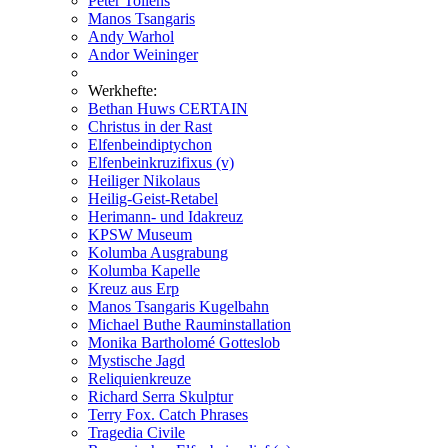
Peter Tollens
Manos Tsangaris
Andy Warhol
Andor Weininger
Werkhefte:
Bethan Huws CERTAIN
Christus in der Rast
Elfenbeindiptychon
Elfenbeinkruzifixus (v)
Heiliger Nikolaus
Heilig-Geist-Retabel
Herimann- und Idakreuz
KPSW Museum
Kolumba Ausgrabung
Kolumba Kapelle
Kreuz aus Erp
Manos Tsangaris Kugelbahn
Michael Buthe Rauminstallation
Monika Bartholomé Gotteslob
Mystische Jagd
Reliquienkreuze
Richard Serra Skulptur
Terry Fox. Catch Phrases
Tragedia Civile