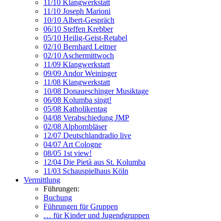
11/10 Klangwerkstatt
11/10 Joseph Marioni
10/10 Albert-Gespräch
06/10 Steffen Krebber
05/10 Heilig-Geist-Retabel
02/10 Bernhard Leitner
02/10 Aschermittwoch
11/09 Klangwerkstatt
09/09 Andor Weininger
11/08 Klangwerkstatt
10/08 Donaueschinger Musiktage
06/08 Kolumba singt!
05/08 Katholikentag
04/08 Verabschiedung JMP
02/08 Alphornbläser
12/07 Deutschlandradio live
04/07 Art Cologne
08/05 1st view!
12/04 Die Pietà aus St. Kolumba
11/03 Schauspielhaus Köln
Vermittlung
Führungen:
Buchung
Führungen für Gruppen
… für Kinder und Jugendgruppen