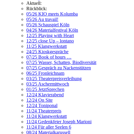
Aktuell:
Rückblick:
05/26 KIO meets Kolumba
05/26 Au travail!
05/26 Schauspiel Köln
04/26 Materialfestival Köln
12/25 Playing with Heart
12/25 close Up – lontano
11/25 Klangwerkstatt
24/25 Kioskgespräche
07/25 Book of hours …
07/25 Wasser, Schatten, Biodiversität
07/25 Gespräch zu Nackenstützen
06/25 Fronleichnam
03/25 Theaterpreisverleihung
03/25 Aschermittwoch
01/25 JetztSprechen
12/24 Klavierabend
12/24 On Site
12/24 Toniponal
11/24 Theaterpreis
11/24 Klangwerkstatt
11/24 Gedenkfeier Joseph Marioni
11/24 Für aller Seelen 6
08/24 Materialkarussell