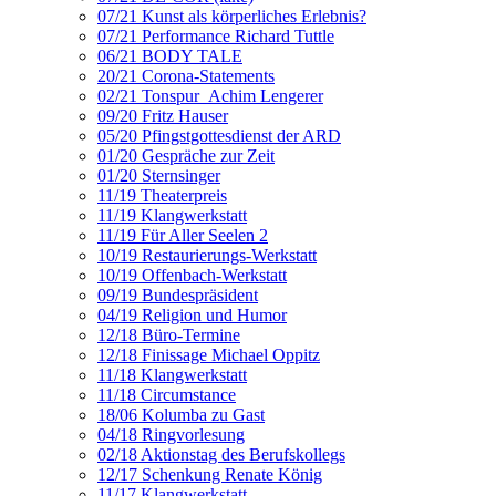
07/21 Kunst als körperliches Erlebnis?
07/21 Performance Richard Tuttle
06/21 BODY TALE
20/21 Corona-Statements
02/21 Tonspur_Achim Lengerer
09/20 Fritz Hauser
05/20 Pfingstgottesdienst der ARD
01/20 Gespräche zur Zeit
01/20 Sternsinger
11/19 Theaterpreis
11/19 Klangwerkstatt
11/19 Für Aller Seelen 2
10/19 Restaurierungs-Werkstatt
10/19 Offenbach-Werkstatt
09/19 Bundespräsident
04/19 Religion und Humor
12/18 Büro-Termine
12/18 Finissage Michael Oppitz
11/18 Klangwerkstatt
11/18 Circumstance
18/06 Kolumba zu Gast
04/18 Ringvorlesung
02/18 Aktionstag des Berufskollegs
12/17 Schenkung Renate König
11/17 Klangwerkstatt