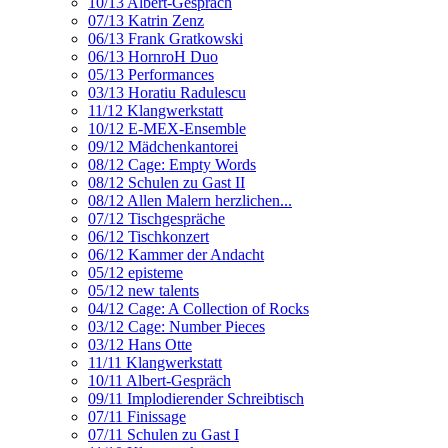
10/13 Albert-Gespräch
07/13 Katrin Zenz
06/13 Frank Gratkowski
06/13 HornroH Duo
05/13 Performances
03/13 Horatiu Radulescu
11/12 Klangwerkstatt
10/12 E-MEX-Ensemble
09/12 Mädchenkantorei
08/12 Cage: Empty Words
08/12 Schulen zu Gast II
08/12 Allen Malern herzlichen...
07/12 Tischgespräche
06/12 Tischkonzert
06/12 Kammer der Andacht
05/12 episteme
05/12 new talents
04/12 Cage: A Collection of Rocks
03/12 Cage: Number Pieces
03/12 Hans Otte
11/11 Klangwerkstatt
10/11 Albert-Gespräch
09/11 Implodierender Schreibtisch
07/11 Finissage
07/11 Schulen zu Gast I