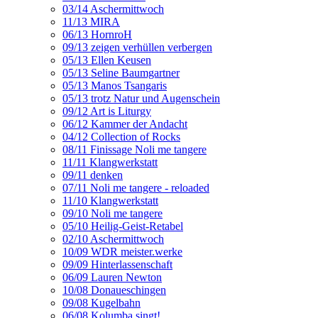
03/14 Aschermittwoch
11/13 MIRA
06/13 HornroH
09/13 zeigen verhüllen verbergen
05/13 Ellen Keusen
05/13 Seline Baumgartner
05/13 Manos Tsangaris
05/13 trotz Natur und Augenschein
09/12 Art is Liturgy
06/12 Kammer der Andacht
04/12 Collection of Rocks
08/11 Finissage Noli me tangere
11/11 Klangwerkstatt
09/11 denken
07/11 Noli me tangere - reloaded
11/10 Klangwerkstatt
09/10 Noli me tangere
05/10 Heilig-Geist-Retabel
02/10 Aschermittwoch
10/09 WDR meister.werke
09/09 Hinterlassenschaft
06/09 Lauren Newton
10/08 Donaueschingen
09/08 Kugelbahn
06/08 Kolumba singt!