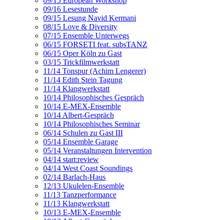
09/15 European Workshop
09/16 Lesestunde
09/15 Lesung Navid Kermani
08/15 Love & Diversity
07/15 Ensemble Unterwegs
06/15 FORSETI feat. subsTANZ
06/15 Oper Köln zu Gast
03/15 Trickfilmwerkstatt
11/14 Tonspur (Achim Lengerer)
11/14 Edith Stein Tagung
11/14 Klangwerkstatt
10/14 Philosophisches Gespräch
10/14 E-MEX-Ensemble
10/14 Albert-Gespräch
10/14 Philosophisches Seminar
06/14 Schulen zu Gast III
05/14 Ensemble Garage
05/14 Veranstaltungen Intervention
04/14 start:review
04/14 West Coast Soundings
02/14 Barlach-Haus
12/13 Ukulelen-Ensemble
11/13 Tanzperformance
11/13 Klangwerkstatt
10/13 E-MEX-Ensemble