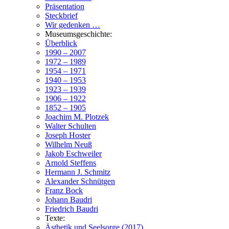
Präsentation
Steckbrief
Wir gedenken …
Museumsgeschichte:
Überblick
1990 – 2007
1972 – 1989
1954 – 1971
1940 – 1953
1923 – 1939
1906 – 1922
1852 – 1905
Joachim M. Plotzek
Walter Schulten
Joseph Hoster
Wilhelm Neuß
Jakob Eschweiler
Arnold Steffens
Hermann J. Schmitz
Alexander Schnütgen
Franz Bock
Johann Baudri
Friedrich Baudri
Texte:
Ästhetik und Seelsorge (2017)