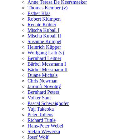
Anne Teresa De Keersmaeker
Thomas Kemper (v)
Esther Kläs
Robert Klümpen
Renate Köhler
Mischa Kuball I
Mischa Kuball II
Susanne Kümpel
Heinrich Küpper
Wolfgang Laib (v)
Bernhard Leitner
Bärbel Messmann I
Bärbel Messmann II
Duane Michals
Chris Newman
Jaromír Novotný
Bernhard Peters
Volker Saul
Pascal Schwaighofer
Yuji Takeoka
Peter Tollens
Richard Tuttle
Hans-Peter Webel
Stefan Wewerka
Josef Wolf