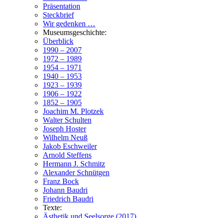
Präsentation
Steckbrief
Wir gedenken …
Museumsgeschichte:
Überblick
1990 – 2007
1972 – 1989
1954 – 1971
1940 – 1953
1923 – 1939
1906 – 1922
1852 – 1905
Joachim M. Plotzek
Walter Schulten
Joseph Hoster
Wilhelm Neuß
Jakob Eschweiler
Arnold Steffens
Hermann J. Schmitz
Alexander Schnütgen
Franz Bock
Johann Baudri
Friedrich Baudri
Texte:
Ästhetik und Seelsorge (2017)