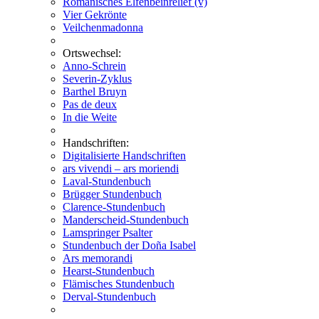
Romanisches Elfenbeinrelief (v)
Vier Gekrönte
Veilchenmadonna
Ortswechsel:
Anno-Schrein
Severin-Zyklus
Barthel Bruyn
Pas de deux
In die Weite
Handschriften:
Digitalisierte Handschriften
ars vivendi – ars moriendi
Laval-Stundenbuch
Brügger Stundenbuch
Clarence-Stundenbuch
Manderscheid-Stundenbuch
Lamspringer Psalter
Stundenbuch der Doña Isabel
Ars memorandi
Hearst-Stundenbuch
Flämisches Stundenbuch
Derval-Stundenbuch