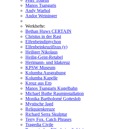
Peter Tollens
Manos Tsangaris
Andy Warhol
Andor Weininger
Werkhefte:
Bethan Huws CERTAIN
Christus in der Rast
Elfenbeindiptychon
Elfenbeinkruzifixus (v)
Heiliger Nikolaus
Heilig-Geist-Retabel
Herimann- und Idakreuz
KPSW Museum
Kolumba Ausgrabung
Kolumba Kapelle
Kreuz aus Erp
Manos Tsangaris Kugelbahn
Michael Buthe Rauminstallation
Monika Bartholomé Gotteslob
Mystische Jagd
Reliquienkreuze
Richard Serra Skulptur
Terry Fox. Catch Phrases
Tragedia Civile