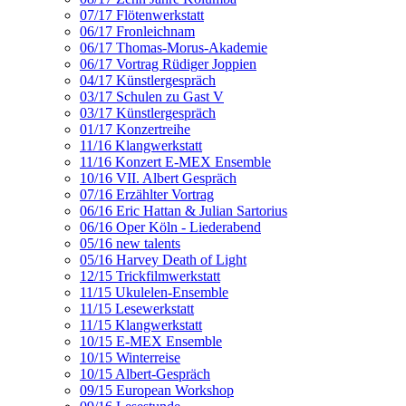
07/17 Flötenwerkstatt
06/17 Fronleichnam
06/17 Thomas-Morus-Akademie
06/17 Vortrag Rüdiger Joppien
04/17 Künstlergespräch
03/17 Schulen zu Gast V
03/17 Künstlergespräch
01/17 Konzertreihe
11/16 Klangwerkstatt
11/16 Konzert E-MEX Ensemble
10/16 VII. Albert Gespräch
07/16 Erzählter Vortrag
06/16 Eric Hattan & Julian Sartorius
06/16 Oper Köln - Liederabend
05/16 new talents
05/16 Harvey Death of Light
12/15 Trickfilmwerkstatt
11/15 Ukulelen-Ensemble
11/15 Lesewerkstatt
11/15 Klangwerkstatt
10/15 E-MEX Ensemble
10/15 Winterreise
10/15 Albert-Gespräch
09/15 European Workshop