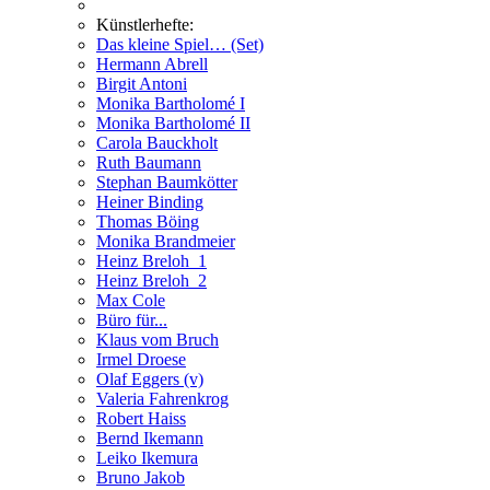
Künstlerhefte:
Das kleine Spiel… (Set)
Hermann Abrell
Birgit Antoni
Monika Bartholomé I
Monika Bartholomé II
Carola Bauckholt
Ruth Baumann
Stephan Baumkötter
Heiner Binding
Thomas Böing
Monika Brandmeier
Heinz Breloh_1
Heinz Breloh_2
Max Cole
Büro für...
Klaus vom Bruch
Irmel Droese
Olaf Eggers (v)
Valeria Fahrenkrog
Robert Haiss
Bernd Ikemann
Leiko Ikemura
Bruno Jakob