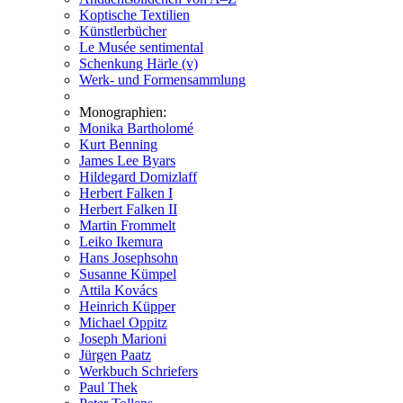
Koptische Textilien
Künstlerbücher
Le Musée sentimental
Schenkung Härle (v)
Werk- und Formensammlung
Monographien:
Monika Bartholomé
Kurt Benning
James Lee Byars
Hildegard Domizlaff
Herbert Falken I
Herbert Falken II
Martin Frommelt
Leiko Ikemura
Hans Josephsohn
Susanne Kümpel
Attila Kovács
Heinrich Küpper
Michael Oppitz
Joseph Marioni
Jürgen Paatz
Werkbuch Schriefers
Paul Thek