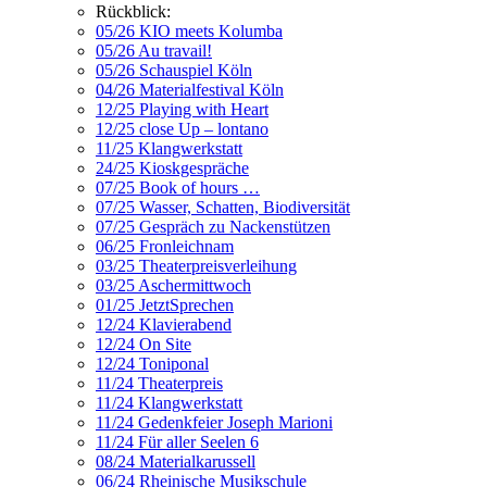
Rückblick:
05/26 KIO meets Kolumba
05/26 Au travail!
05/26 Schauspiel Köln
04/26 Materialfestival Köln
12/25 Playing with Heart
12/25 close Up – lontano
11/25 Klangwerkstatt
24/25 Kioskgespräche
07/25 Book of hours …
07/25 Wasser, Schatten, Biodiversität
07/25 Gespräch zu Nackenstützen
06/25 Fronleichnam
03/25 Theaterpreisverleihung
03/25 Aschermittwoch
01/25 JetztSprechen
12/24 Klavierabend
12/24 On Site
12/24 Toniponal
11/24 Theaterpreis
11/24 Klangwerkstatt
11/24 Gedenkfeier Joseph Marioni
11/24 Für aller Seelen 6
08/24 Materialkarussell
06/24 Rheinische Musikschule