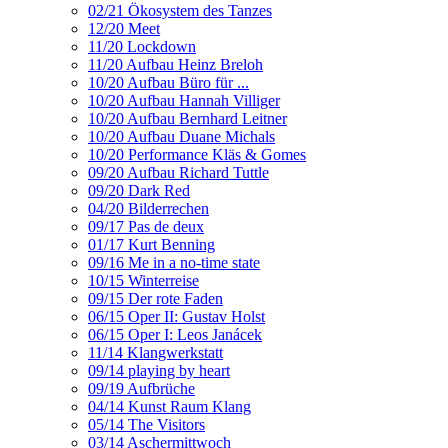
02/21 Ökosystem des Tanzes
12/20 Meet
11/20 Lockdown
11/20 Aufbau Heinz Breloh
10/20 Aufbau Büro für ...
10/20 Aufbau Hannah Villiger
10/20 Aufbau Bernhard Leitner
10/20 Aufbau Duane Michals
10/20 Performance Kläs & Gomes
09/20 Aufbau Richard Tuttle
09/20 Dark Red
04/20 Bilderrechen
09/17 Pas de deux
01/17 Kurt Benning
09/16 Me in a no-time state
10/15 Winterreise
09/15 Der rote Faden
06/15 Oper II: Gustav Holst
06/15 Oper I: Leos Janácek
11/14 Klangwerkstatt
09/14 playing by heart
09/19 Aufbrüche
04/14 Kunst Raum Klang
05/14 The Visitors
03/14 Aschermittwoch