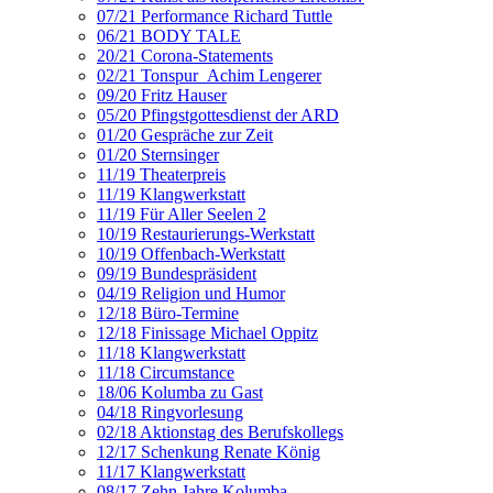
07/21 Performance Richard Tuttle
06/21 BODY TALE
20/21 Corona-Statements
02/21 Tonspur_Achim Lengerer
09/20 Fritz Hauser
05/20 Pfingstgottesdienst der ARD
01/20 Gespräche zur Zeit
01/20 Sternsinger
11/19 Theaterpreis
11/19 Klangwerkstatt
11/19 Für Aller Seelen 2
10/19 Restaurierungs-Werkstatt
10/19 Offenbach-Werkstatt
09/19 Bundespräsident
04/19 Religion und Humor
12/18 Büro-Termine
12/18 Finissage Michael Oppitz
11/18 Klangwerkstatt
11/18 Circumstance
18/06 Kolumba zu Gast
04/18 Ringvorlesung
02/18 Aktionstag des Berufskollegs
12/17 Schenkung Renate König
11/17 Klangwerkstatt
08/17 Zehn Jahre Kolumba