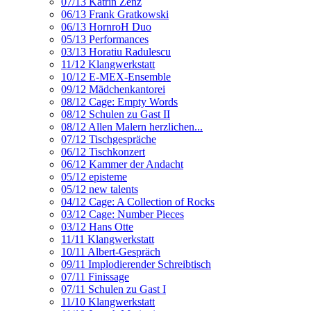
07/13 Katrin Zenz
06/13 Frank Gratkowski
06/13 HornroH Duo
05/13 Performances
03/13 Horatiu Radulescu
11/12 Klangwerkstatt
10/12 E-MEX-Ensemble
09/12 Mädchenkantorei
08/12 Cage: Empty Words
08/12 Schulen zu Gast II
08/12 Allen Malern herzlichen...
07/12 Tischgespräche
06/12 Tischkonzert
06/12 Kammer der Andacht
05/12 episteme
05/12 new talents
04/12 Cage: A Collection of Rocks
03/12 Cage: Number Pieces
03/12 Hans Otte
11/11 Klangwerkstatt
10/11 Albert-Gespräch
09/11 Implodierender Schreibtisch
07/11 Finissage
07/11 Schulen zu Gast I
11/10 Klangwerkstatt