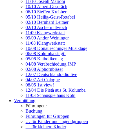
11/10 Joseph Marioni
10/10 Albert-Gespräch
06/10 Steffen Krebber
05/10 Heilig-Geist-Retabel
02/10 Bernhard Leitner
02/10 Aschermittwoch
11/09 Klangwerkstatt
09/09 Andor Weininger
11/08 Klangwerkstatt
10/08 Donaueschinger Musiktage
06/08 Kolumba singt!
05/08 Katholikentag
04/08 Verabschiedung JMP
02/08 Alphornbläser
12/07 Deutschlandradio live
04/07 Art Cologne
08/05 1st view!
12/04 Die Pietà aus St. Kolumba
11/03 Schauspielhaus Köln
Vermittlung
Führungen:
Buchung
Führungen für Gruppen
… für Kinder und Jugendgruppen
… für kleinere Kinder