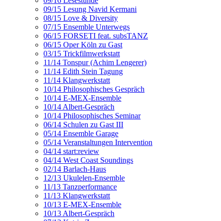
09/16 Lesestunde
09/15 Lesung Navid Kermani
08/15 Love & Diversity
07/15 Ensemble Unterwegs
06/15 FORSETI feat. subsTANZ
06/15 Oper Köln zu Gast
03/15 Trickfilmwerkstatt
11/14 Tonspur (Achim Lengerer)
11/14 Edith Stein Tagung
11/14 Klangwerkstatt
10/14 Philosophisches Gespräch
10/14 E-MEX-Ensemble
10/14 Albert-Gespräch
10/14 Philosophisches Seminar
06/14 Schulen zu Gast III
05/14 Ensemble Garage
05/14 Veranstaltungen Intervention
04/14 start:review
04/14 West Coast Soundings
02/14 Barlach-Haus
12/13 Ukulelen-Ensemble
11/13 Tanzperformance
11/13 Klangwerkstatt
10/13 E-MEX-Ensemble
10/13 Albert-Gespräch