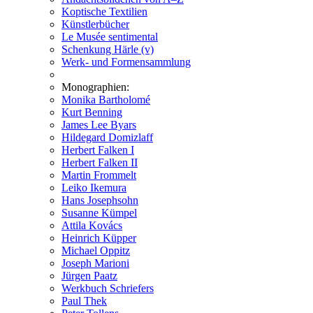
Koptische Textilien
Künstlerbücher
Le Musée sentimental
Schenkung Härle (v)
Werk- und Formensammlung
Monographien:
Monika Bartholomé
Kurt Benning
James Lee Byars
Hildegard Domizlaff
Herbert Falken I
Herbert Falken II
Martin Frommelt
Leiko Ikemura
Hans Josephsohn
Susanne Kümpel
Attila Kovács
Heinrich Küpper
Michael Oppitz
Joseph Marioni
Jürgen Paatz
Werkbuch Schriefers
Paul Thek