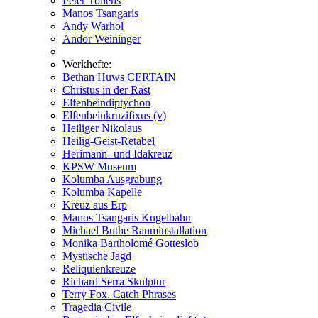
Peter Tollens
Manos Tsangaris
Andy Warhol
Andor Weininger
Werkhefte:
Bethan Huws CERTAIN
Christus in der Rast
Elfenbeindiptychon
Elfenbeinkruzifixus (v)
Heiliger Nikolaus
Heilig-Geist-Retabel
Herimann- und Idakreuz
KPSW Museum
Kolumba Ausgrabung
Kolumba Kapelle
Kreuz aus Erp
Manos Tsangaris Kugelbahn
Michael Buthe Rauminstallation
Monika Bartholomé Gotteslob
Mystische Jagd
Reliquienkreuze
Richard Serra Skulptur
Terry Fox. Catch Phrases
Tragedia Civile