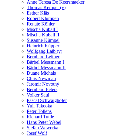
Anne Teresa De Keersmaeker
Thomas Kemper (v)
Esther Kläs
Robert Klümpen
Renate Köhler
Mischa Kuball I
Mischa Kuball II
Susanne Kümpel
Heinrich Küpper
Wolfgang Laib (v)
Bernhard Leitner
Bärbel Messmann I
Bärbel Messmann II
Duane Michals
Chris Newman
Jaromír Novotný
Bernhard Peters
Volker Saul
Pascal Schwaighofer
Yuji Takeoka
Peter Tollens
Richard Tuttle
Hans-Peter Webel
Stefan Wewerka
Josef Wolf