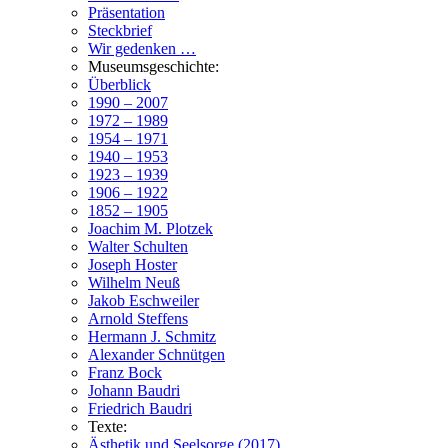
Präsentation
Steckbrief
Wir gedenken …
Museumsgeschichte:
Überblick
1990 – 2007
1972 – 1989
1954 – 1971
1940 – 1953
1923 – 1939
1906 – 1922
1852 – 1905
Joachim M. Plotzek
Walter Schulten
Joseph Hoster
Wilhelm Neuß
Jakob Eschweiler
Arnold Steffens
Hermann J. Schmitz
Alexander Schnütgen
Franz Bock
Johann Baudri
Friedrich Baudri
Texte:
Ästhetik und Seelsorge (2017)