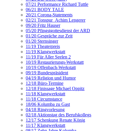
07/21 Performance Richard Tuttle
06/21 BODY TALE
20/21 Corona-Statements
02/21 Tonspur_Achim Lengerer
09/20 Fritz Hauser
05/20 Pfingstgottesdienst der ARD
01/20 Gespräche zur Zeit
01/20 Sternsinger
11/19 Theaterpreis
11/19 Klangwerkstatt
11/19 Für Aller Seelen 2
10/19 Restaurierungs-Werkstatt
10/19 Offenbach-Werkstatt
09/19 Bundespräsident
04/19 Religion und Humor
12/18 Büro-Termine
12/18 Finissage Michael Oppitz
11/18 Klangwerkstatt
11/18 Circumstance
18/06 Kolumba zu Gast
04/18 Ringvorlesung
02/18 Aktionstag des Berufskollegs
12/17 Schenkung Renate König
11/17 Klangwerkstatt
08/17 Zehn Jahre Kolumba