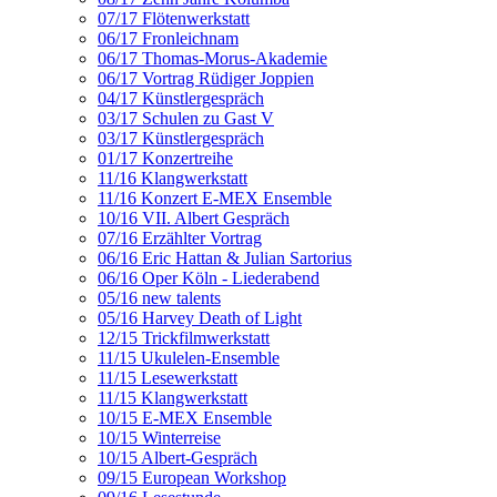
07/17 Flötenwerkstatt
06/17 Fronleichnam
06/17 Thomas-Morus-Akademie
06/17 Vortrag Rüdiger Joppien
04/17 Künstlergespräch
03/17 Schulen zu Gast V
03/17 Künstlergespräch
01/17 Konzertreihe
11/16 Klangwerkstatt
11/16 Konzert E-MEX Ensemble
10/16 VII. Albert Gespräch
07/16 Erzählter Vortrag
06/16 Eric Hattan & Julian Sartorius
06/16 Oper Köln - Liederabend
05/16 new talents
05/16 Harvey Death of Light
12/15 Trickfilmwerkstatt
11/15 Ukulelen-Ensemble
11/15 Lesewerkstatt
11/15 Klangwerkstatt
10/15 E-MEX Ensemble
10/15 Winterreise
10/15 Albert-Gespräch
09/15 European Workshop