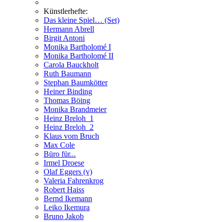
Künstlerhefte:
Das kleine Spiel… (Set)
Hermann Abrell
Birgit Antoni
Monika Bartholomé I
Monika Bartholomé II
Carola Bauckholt
Ruth Baumann
Stephan Baumkötter
Heiner Binding
Thomas Böing
Monika Brandmeier
Heinz Breloh_1
Heinz Breloh_2
Klaus vom Bruch
Max Cole
Büro für...
Irmel Droese
Olaf Eggers (v)
Valeria Fahrenkrog
Robert Haiss
Bernd Ikemann
Leiko Ikemura
Bruno Jakob