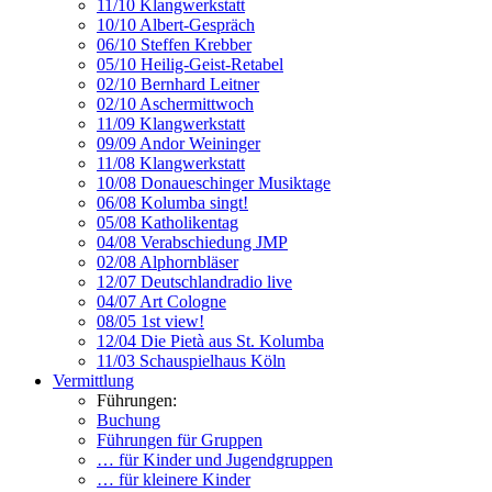
11/10 Klangwerkstatt
10/10 Albert-Gespräch
06/10 Steffen Krebber
05/10 Heilig-Geist-Retabel
02/10 Bernhard Leitner
02/10 Aschermittwoch
11/09 Klangwerkstatt
09/09 Andor Weininger
11/08 Klangwerkstatt
10/08 Donaueschinger Musiktage
06/08 Kolumba singt!
05/08 Katholikentag
04/08 Verabschiedung JMP
02/08 Alphornbläser
12/07 Deutschlandradio live
04/07 Art Cologne
08/05 1st view!
12/04 Die Pietà aus St. Kolumba
11/03 Schauspielhaus Köln
Vermittlung
Führungen:
Buchung
Führungen für Gruppen
… für Kinder und Jugendgruppen
… für kleinere Kinder