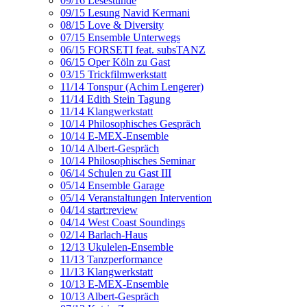
09/16 Lesestunde
09/15 Lesung Navid Kermani
08/15 Love & Diversity
07/15 Ensemble Unterwegs
06/15 FORSETI feat. subsTANZ
06/15 Oper Köln zu Gast
03/15 Trickfilmwerkstatt
11/14 Tonspur (Achim Lengerer)
11/14 Edith Stein Tagung
11/14 Klangwerkstatt
10/14 Philosophisches Gespräch
10/14 E-MEX-Ensemble
10/14 Albert-Gespräch
10/14 Philosophisches Seminar
06/14 Schulen zu Gast III
05/14 Ensemble Garage
05/14 Veranstaltungen Intervention
04/14 start:review
04/14 West Coast Soundings
02/14 Barlach-Haus
12/13 Ukulelen-Ensemble
11/13 Tanzperformance
11/13 Klangwerkstatt
10/13 E-MEX-Ensemble
10/13 Albert-Gespräch