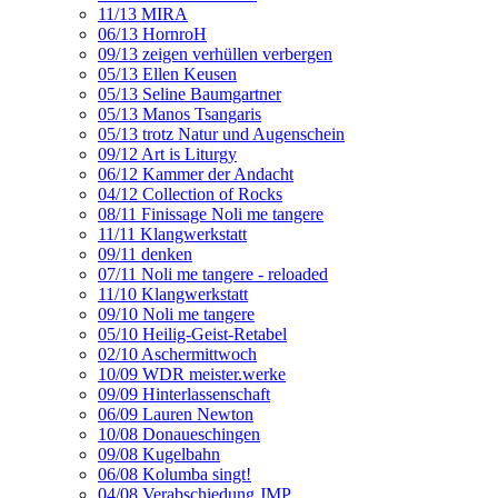
11/13 MIRA
06/13 HornroH
09/13 zeigen verhüllen verbergen
05/13 Ellen Keusen
05/13 Seline Baumgartner
05/13 Manos Tsangaris
05/13 trotz Natur und Augenschein
09/12 Art is Liturgy
06/12 Kammer der Andacht
04/12 Collection of Rocks
08/11 Finissage Noli me tangere
11/11 Klangwerkstatt
09/11 denken
07/11 Noli me tangere - reloaded
11/10 Klangwerkstatt
09/10 Noli me tangere
05/10 Heilig-Geist-Retabel
02/10 Aschermittwoch
10/09 WDR meister.werke
09/09 Hinterlassenschaft
06/09 Lauren Newton
10/08 Donaueschingen
09/08 Kugelbahn
06/08 Kolumba singt!
04/08 Verabschiedung JMP