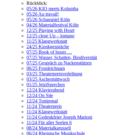
Rückblick:
05/26 KIO meets Kolumba
05/26 Au travail!
05/26 Schauspiel Köln
04/26 Materialfestival Köln
12/25 Playing with Heart
12/25 close Up – lontano
11/25 Klangwerkstatt
24/25 Kioskgespräche
07/25 Book of hours …
07/25 Wasser, Schatten, Biodiversität
07/25 Gespräch zu Nackenstützen
06/25 Fronleichnam
03/25 Theaterpreisverleihung
03/25 Aschermittwoch
01/25 JetztSprechen
12/24 Klavierabend
12/24 On Site
12/24 Toniponal
11/24 Theaterpreis
11/24 Klangwerkstatt
11/24 Gedenkfeier Joseph Marioni
11/24 Für aller Seelen 6
08/24 Materialkarussell
06/24 Rheinische Musikschule