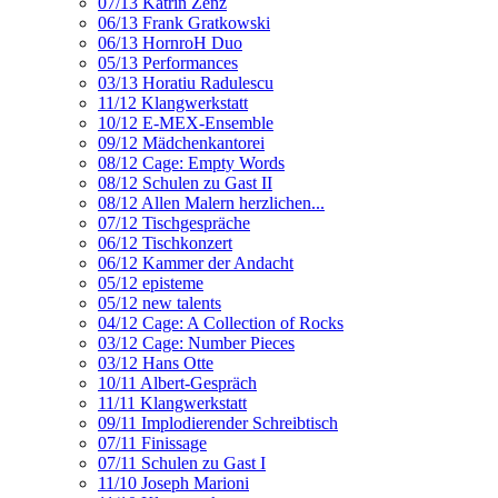
07/13 Katrin Zenz
06/13 Frank Gratkowski
06/13 HornroH Duo
05/13 Performances
03/13 Horatiu Radulescu
11/12 Klangwerkstatt
10/12 E-MEX-Ensemble
09/12 Mädchenkantorei
08/12 Cage: Empty Words
08/12 Schulen zu Gast II
08/12 Allen Malern herzlichen...
07/12 Tischgespräche
06/12 Tischkonzert
06/12 Kammer der Andacht
05/12 episteme
05/12 new talents
04/12 Cage: A Collection of Rocks
03/12 Cage: Number Pieces
03/12 Hans Otte
10/11 Albert-Gespräch
11/11 Klangwerkstatt
09/11 Implodierender Schreibtisch
07/11 Finissage
07/11 Schulen zu Gast I
11/10 Joseph Marioni