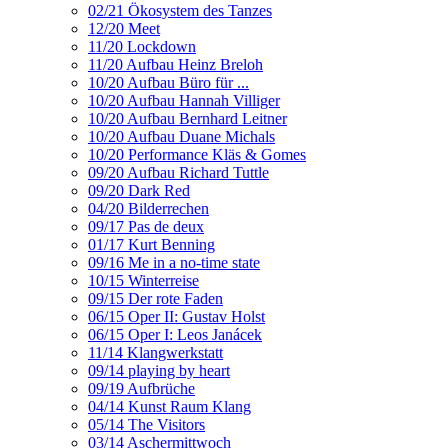
02/21 Ökosystem des Tanzes
12/20 Meet
11/20 Lockdown
11/20 Aufbau Heinz Breloh
10/20 Aufbau Büro für ...
10/20 Aufbau Hannah Villiger
10/20 Aufbau Bernhard Leitner
10/20 Aufbau Duane Michals
10/20 Performance Kläs & Gomes
09/20 Aufbau Richard Tuttle
09/20 Dark Red
04/20 Bilderrechen
09/17 Pas de deux
01/17 Kurt Benning
09/16 Me in a no-time state
10/15 Winterreise
09/15 Der rote Faden
06/15 Oper II: Gustav Holst
06/15 Oper I: Leos Janácek
11/14 Klangwerkstatt
09/14 playing by heart
09/19 Aufbrüche
04/14 Kunst Raum Klang
05/14 The Visitors
03/14 Aschermittwoch