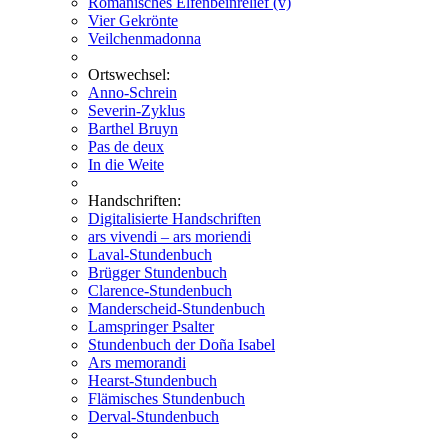
Romanisches Elfenbeinrelief (v)
Vier Gekrönte
Veilchenmadonna
Ortswechsel:
Anno-Schrein
Severin-Zyklus
Barthel Bruyn
Pas de deux
In die Weite
Handschriften:
Digitalisierte Handschriften
ars vivendi – ars moriendi
Laval-Stundenbuch
Brügger Stundenbuch
Clarence-Stundenbuch
Manderscheid-Stundenbuch
Lamspringer Psalter
Stundenbuch der Doña Isabel
Ars memorandi
Hearst-Stundenbuch
Flämisches Stundenbuch
Derval-Stundenbuch