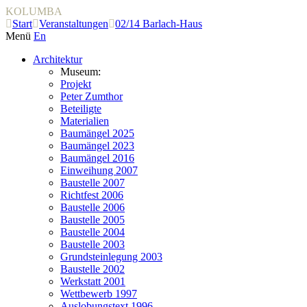
KOLUMBA
Start
Veranstaltungen
02/14 Barlach-Haus
Menü
En
Architektur
Museum:
Projekt
Peter Zumthor
Beteiligte
Materialien
Baumängel 2025
Baumängel 2023
Baumängel 2016
Einweihung 2007
Baustelle 2007
Richtfest 2006
Baustelle 2006
Baustelle 2005
Baustelle 2004
Baustelle 2003
Grundsteinlegung 2003
Baustelle 2002
Werkstatt 2001
Wettbewerb 1997
Auslobungstext 1996