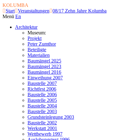
KOLUMBA
Start
Veranstaltungen
08/17 Zehn Jahre Kolumba
Menü
En
Architektur
Museum:
Projekt
Peter Zumthor
Beteiligte
Materialien
Baumängel 2025
Baumängel 2023
Baumängel 2016
Einweihung 2007
Baustelle 2007
Richtfest 2006
Baustelle 2006
Baustelle 2005
Baustelle 2004
Baustelle 2003
Grundsteinlegung 2003
Baustelle 2002
Werkstatt 2001
Wettbewerb 1997
Auslobungstext 1996