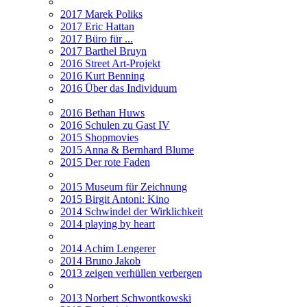
2017 Marek Poliks
2017 Eric Hattan
2017 Büro für ...
2017 Barthel Bruyn
2016 Street Art-Projekt
2016 Kurt Benning
2016 Über das Individuum
2016 Bethan Huws
2016 Schulen zu Gast IV
2015 Shopmovies
2015 Anna & Bernhard Blume
2015 Der rote Faden
2015 Museum für Zeichnung
2015 Birgit Antoni: Kino
2014 Schwindel der Wirklichkeit
2014 playing by heart
2014 Achim Lengerer
2014 Bruno Jakob
2013 zeigen verhüllen verbergen
2013 Norbert Schwontkowski