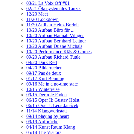
03/21 La Voix Off #01
02/21 Ökosystem des Tanzes
12/20 Meet
11/20 Lockdown
11/20 Aufbau Heinz Breloh
10/20 Aufbau Büro für ...
10/20 Aufbau Hannah Villiger
10/20 Aufbau Bernhard Leitner
10/20 Aufbau Duane Michals
10/20 Performance Kläs & Gomes
09/20 Aufbau Richard Tuttle
09/20 Dark Red
04/20 Bilderrechen
09/17 Pas de deux
01/17 Kurt Benning
09/16 Me in a no-time state
10/15 Winterreise
09/15 Der rote Faden
06/15 Oper II: Gustav Holst
06/15 Oper I: Leos Janácek
11/14 Klangwerkstatt
09/14 playing by heart
09/19 Aufbrüche
04/14 Kunst Raum Klang
05/14 The Visitors