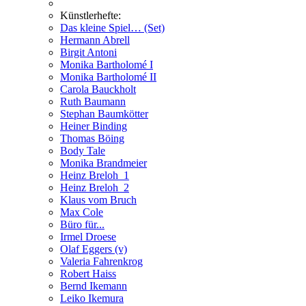
Künstlerhefte:
Das kleine Spiel… (Set)
Hermann Abrell
Birgit Antoni
Monika Bartholomé I
Monika Bartholomé II
Carola Bauckholt
Ruth Baumann
Stephan Baumkötter
Heiner Binding
Thomas Böing
Body Tale
Monika Brandmeier
Heinz Breloh_1
Heinz Breloh_2
Klaus vom Bruch
Max Cole
Büro für...
Irmel Droese
Olaf Eggers (v)
Valeria Fahrenkrog
Robert Haiss
Bernd Ikemann
Leiko Ikemura