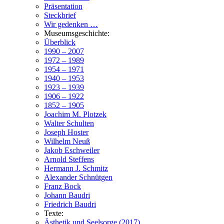
Präsentation
Steckbrief
Wir gedenken …
Museumsgeschichte:
Überblick
1990 – 2007
1972 – 1989
1954 – 1971
1940 – 1953
1923 – 1939
1906 – 1922
1852 – 1905
Joachim M. Plotzek
Walter Schulten
Joseph Hoster
Wilhelm Neuß
Jakob Eschweiler
Arnold Steffens
Hermann J. Schmitz
Alexander Schnütgen
Franz Bock
Johann Baudri
Friedrich Baudri
Texte:
Ästhetik und Seelsorge (2017)