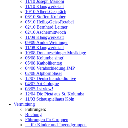
11/10 Joseph Marioni
11/10 Klangwerkstatt
10/10 Albert-Gespräch
06/10 Steffen Krebber
05/10 Heilig-Geist-Retabel
02/10 Bernhard Leitner
02/10 Aschermittwoch
11/09 Klangwerkstatt
09/09 Andor Weininger
11/08 Klangwerkstatt
10/08 Donaueschinger Musiktage
06/08 Kolumba singt!
05/08 Katholikentag
04/08 Verabschiedung JMP
02/08 Alphornbläser
12/07 Deutschlandradio live
04/07 Art Cologne
08/05 1st view!
12/04 Die Pietà aus St. Kolumba
11/03 Schauspielhaus Köln
Vermittlung
Führungen:
Buchung
Führungen für Gruppen
… für Kinder und Jugendgruppen