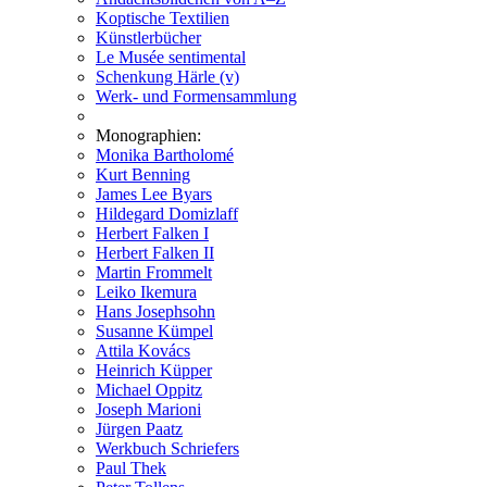
Koptische Textilien
Künstlerbücher
Le Musée sentimental
Schenkung Härle (v)
Werk- und Formensammlung
Monographien:
Monika Bartholomé
Kurt Benning
James Lee Byars
Hildegard Domizlaff
Herbert Falken I
Herbert Falken II
Martin Frommelt
Leiko Ikemura
Hans Josephsohn
Susanne Kümpel
Attila Kovács
Heinrich Küpper
Michael Oppitz
Joseph Marioni
Jürgen Paatz
Werkbuch Schriefers
Paul Thek