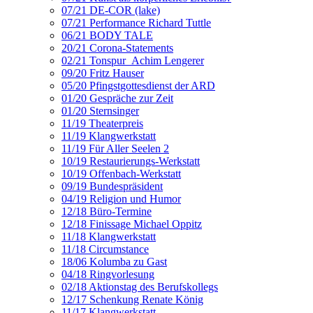
07/21 DE-COR (lake)
07/21 Performance Richard Tuttle
06/21 BODY TALE
20/21 Corona-Statements
02/21 Tonspur_Achim Lengerer
09/20 Fritz Hauser
05/20 Pfingstgottesdienst der ARD
01/20 Gespräche zur Zeit
01/20 Sternsinger
11/19 Theaterpreis
11/19 Klangwerkstatt
11/19 Für Aller Seelen 2
10/19 Restaurierungs-Werkstatt
10/19 Offenbach-Werkstatt
09/19 Bundespräsident
04/19 Religion und Humor
12/18 Büro-Termine
12/18 Finissage Michael Oppitz
11/18 Klangwerkstatt
11/18 Circumstance
18/06 Kolumba zu Gast
04/18 Ringvorlesung
02/18 Aktionstag des Berufskollegs
12/17 Schenkung Renate König
11/17 Klangwerkstatt