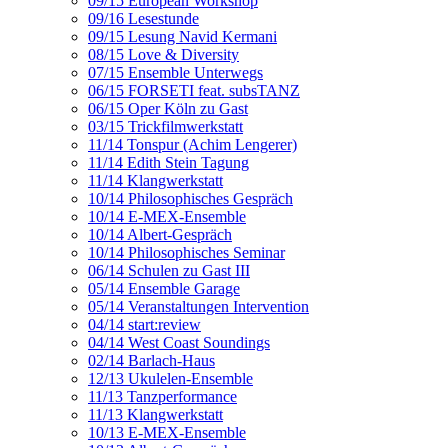
09/15 European Workshop
09/16 Lesestunde
09/15 Lesung Navid Kermani
08/15 Love & Diversity
07/15 Ensemble Unterwegs
06/15 FORSETI feat. subsTANZ
06/15 Oper Köln zu Gast
03/15 Trickfilmwerkstatt
11/14 Tonspur (Achim Lengerer)
11/14 Edith Stein Tagung
11/14 Klangwerkstatt
10/14 Philosophisches Gespräch
10/14 E-MEX-Ensemble
10/14 Albert-Gespräch
10/14 Philosophisches Seminar
06/14 Schulen zu Gast III
05/14 Ensemble Garage
05/14 Veranstaltungen Intervention
04/14 start:review
04/14 West Coast Soundings
02/14 Barlach-Haus
12/13 Ukulelen-Ensemble
11/13 Tanzperformance
11/13 Klangwerkstatt
10/13 E-MEX-Ensemble