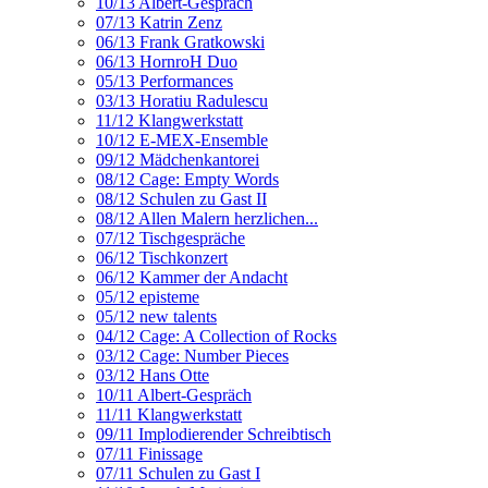
10/13 Albert-Gespräch
07/13 Katrin Zenz
06/13 Frank Gratkowski
06/13 HornroH Duo
05/13 Performances
03/13 Horatiu Radulescu
11/12 Klangwerkstatt
10/12 E-MEX-Ensemble
09/12 Mädchenkantorei
08/12 Cage: Empty Words
08/12 Schulen zu Gast II
08/12 Allen Malern herzlichen...
07/12 Tischgespräche
06/12 Tischkonzert
06/12 Kammer der Andacht
05/12 episteme
05/12 new talents
04/12 Cage: A Collection of Rocks
03/12 Cage: Number Pieces
03/12 Hans Otte
10/11 Albert-Gespräch
11/11 Klangwerkstatt
09/11 Implodierender Schreibtisch
07/11 Finissage
07/11 Schulen zu Gast I