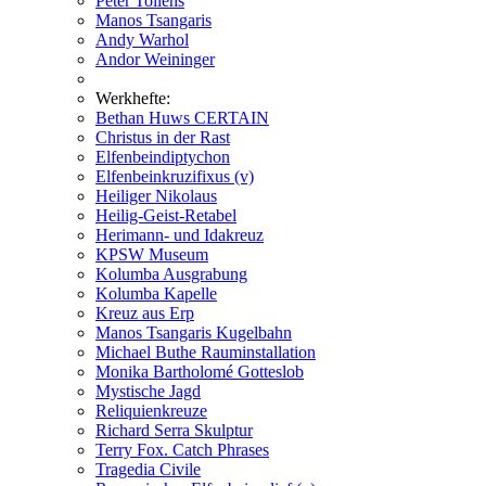
Peter Tollens
Manos Tsangaris
Andy Warhol
Andor Weininger
Werkhefte:
Bethan Huws CERTAIN
Christus in der Rast
Elfenbeindiptychon
Elfenbeinkruzifixus (v)
Heiliger Nikolaus
Heilig-Geist-Retabel
Herimann- und Idakreuz
KPSW Museum
Kolumba Ausgrabung
Kolumba Kapelle
Kreuz aus Erp
Manos Tsangaris Kugelbahn
Michael Buthe Rauminstallation
Monika Bartholomé Gotteslob
Mystische Jagd
Reliquienkreuze
Richard Serra Skulptur
Terry Fox. Catch Phrases
Tragedia Civile