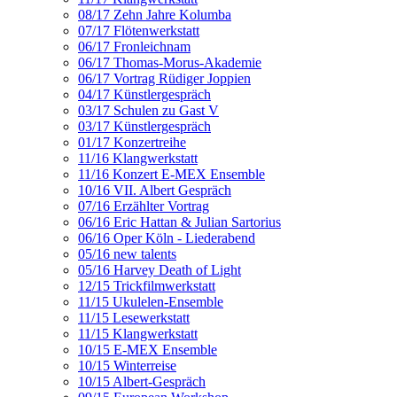
08/17 Zehn Jahre Kolumba
07/17 Flötenwerkstatt
06/17 Fronleichnam
06/17 Thomas-Morus-Akademie
06/17 Vortrag Rüdiger Joppien
04/17 Künstlergespräch
03/17 Schulen zu Gast V
03/17 Künstlergespräch
01/17 Konzertreihe
11/16 Klangwerkstatt
11/16 Konzert E-MEX Ensemble
10/16 VII. Albert Gespräch
07/16 Erzählter Vortrag
06/16 Eric Hattan & Julian Sartorius
06/16 Oper Köln - Liederabend
05/16 new talents
05/16 Harvey Death of Light
12/15 Trickfilmwerkstatt
11/15 Ukulelen-Ensemble
11/15 Lesewerkstatt
11/15 Klangwerkstatt
10/15 E-MEX Ensemble
10/15 Winterreise
10/15 Albert-Gespräch