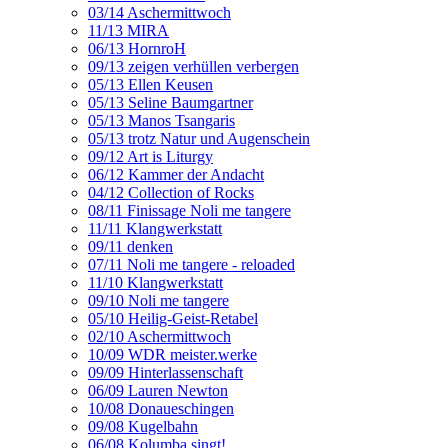
03/14 Aschermittwoch
11/13 MIRA
06/13 HornroH
09/13 zeigen verhüllen verbergen
05/13 Ellen Keusen
05/13 Seline Baumgartner
05/13 Manos Tsangaris
05/13 trotz Natur und Augenschein
09/12 Art is Liturgy
06/12 Kammer der Andacht
04/12 Collection of Rocks
08/11 Finissage Noli me tangere
11/11 Klangwerkstatt
09/11 denken
07/11 Noli me tangere - reloaded
11/10 Klangwerkstatt
09/10 Noli me tangere
05/10 Heilig-Geist-Retabel
02/10 Aschermittwoch
10/09 WDR meister.werke
09/09 Hinterlassenschaft
06/09 Lauren Newton
10/08 Donaueschingen
09/08 Kugelbahn
06/08 Kolumba singt!