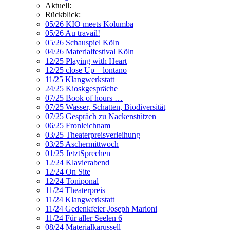
Aktuell:
Rückblick:
05/26 KIO meets Kolumba
05/26 Au travail!
05/26 Schauspiel Köln
04/26 Materialfestival Köln
12/25 Playing with Heart
12/25 close Up – lontano
11/25 Klangwerkstatt
24/25 Kioskgespräche
07/25 Book of hours …
07/25 Wasser, Schatten, Biodiversität
07/25 Gespräch zu Nackenstützen
06/25 Fronleichnam
03/25 Theaterpreisverleihung
03/25 Aschermittwoch
01/25 JetztSprechen
12/24 Klavierabend
12/24 On Site
12/24 Toniponal
11/24 Theaterpreis
11/24 Klangwerkstatt
11/24 Gedenkfeier Joseph Marioni
11/24 Für aller Seelen 6
08/24 Materialkarussell