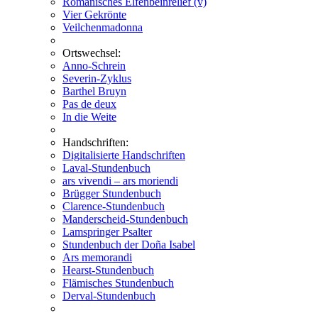
Romanisches Elfenbeinrelief (v)
Vier Gekrönte
Veilchenmadonna
Ortswechsel:
Anno-Schrein
Severin-Zyklus
Barthel Bruyn
Pas de deux
In die Weite
Handschriften:
Digitalisierte Handschriften
Laval-Stundenbuch
ars vivendi – ars moriendi
Brügger Stundenbuch
Clarence-Stundenbuch
Manderscheid-Stundenbuch
Lamspringer Psalter
Stundenbuch der Doña Isabel
Ars memorandi
Hearst-Stundenbuch
Flämisches Stundenbuch
Derval-Stundenbuch