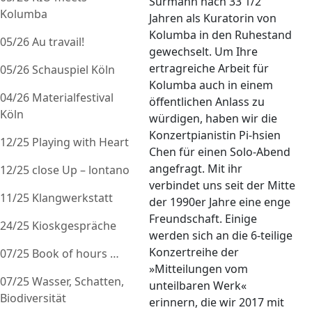
Surmann nach 33 1/2
Kolumba
Jahren als Kuratorin von
Kolumba in den Ruhestand
05/26 Au travail!
gewechselt. Um Ihre
ertragreiche Arbeit für
05/26 Schauspiel Köln
Kolumba auch in einem
04/26 Materialfestival
öffentlichen Anlass zu
Köln
würdigen, haben wir die
Konzertpianistin Pi-hsien
12/25 Playing with Heart
Chen für einen Solo-Abend
angefragt. Mit ihr
12/25 close Up – lontano
verbindet uns seit der Mitte
11/25 Klangwerkstatt
der 1990er Jahre eine enge
Freundschaft. Einige
24/25 Kioskgespräche
werden sich an die 6-teilige
Konzertreihe der
07/25 Book of hours …
»Mitteilungen vom
07/25 Wasser, Schatten,
unteilbaren Werk«
Biodiversität
erinnern, die wir 2017 mit