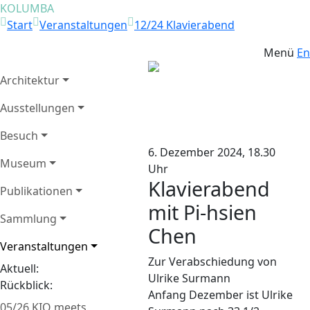
KOLUMBA
Start
Veranstaltungen
12/24 Klavierabend
Menü
En
Architektur
Pi-hsien Chen (Foto ©
Ausstellungen
Zurück
Weit
sk)
Besuch
6. Dezember 2024, 18.30
Museum
Uhr
Klavierabend
Publikationen
mit Pi-hsien
Sammlung
Chen
Veranstaltungen
Zur Verabschiedung von
Aktuell:
Ulrike Surmann
Rückblick:
Anfang Dezember ist Ulrike
05/26 KIO meets