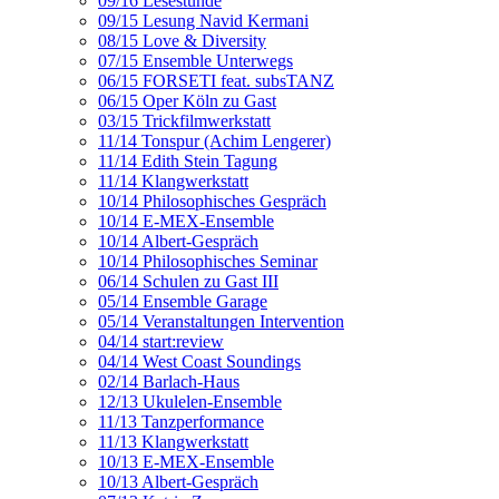
09/16 Lesestunde
09/15 Lesung Navid Kermani
08/15 Love & Diversity
07/15 Ensemble Unterwegs
06/15 FORSETI feat. subsTANZ
06/15 Oper Köln zu Gast
03/15 Trickfilmwerkstatt
11/14 Tonspur (Achim Lengerer)
11/14 Edith Stein Tagung
11/14 Klangwerkstatt
10/14 Philosophisches Gespräch
10/14 E-MEX-Ensemble
10/14 Albert-Gespräch
10/14 Philosophisches Seminar
06/14 Schulen zu Gast III
05/14 Ensemble Garage
05/14 Veranstaltungen Intervention
04/14 start:review
04/14 West Coast Soundings
02/14 Barlach-Haus
12/13 Ukulelen-Ensemble
11/13 Tanzperformance
11/13 Klangwerkstatt
10/13 E-MEX-Ensemble
10/13 Albert-Gespräch