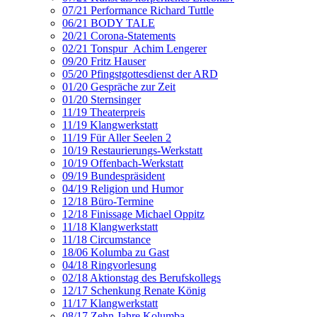
07/21 Performance Richard Tuttle
06/21 BODY TALE
20/21 Corona-Statements
02/21 Tonspur_Achim Lengerer
09/20 Fritz Hauser
05/20 Pfingstgottesdienst der ARD
01/20 Gespräche zur Zeit
01/20 Sternsinger
11/19 Theaterpreis
11/19 Klangwerkstatt
11/19 Für Aller Seelen 2
10/19 Restaurierungs-Werkstatt
10/19 Offenbach-Werkstatt
09/19 Bundespräsident
04/19 Religion und Humor
12/18 Büro-Termine
12/18 Finissage Michael Oppitz
11/18 Klangwerkstatt
11/18 Circumstance
18/06 Kolumba zu Gast
04/18 Ringvorlesung
02/18 Aktionstag des Berufskollegs
12/17 Schenkung Renate König
11/17 Klangwerkstatt
08/17 Zehn Jahre Kolumba