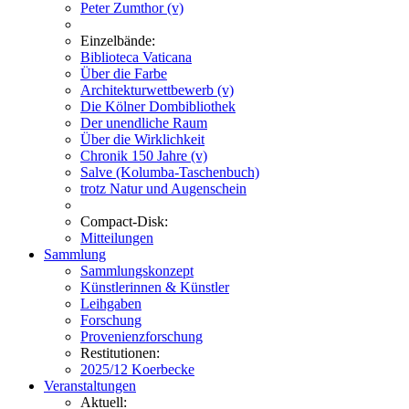
Peter Zumthor (v)
Einzelbände:
Biblioteca Vaticana
Über die Farbe
Architekturwettbewerb (v)
Die Kölner Dombibliothek
Der unendliche Raum
Über die Wirklichkeit
Chronik 150 Jahre (v)
Salve (Kolumba-Taschenbuch)
trotz Natur und Augenschein
Compact-Disk:
Mitteilungen
Sammlung
Sammlungskonzept
Künstlerinnen & Künstler
Leihgaben
Forschung
Provenienzforschung
Restitutionen:
2025/12 Koerbecke
Veranstaltungen
Aktuell: