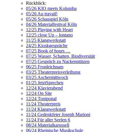
Rückblick:
05/26 KIO meets Kolumba
05/26 Au travail!
05/26 Schauspiel Köln
04/26 Materialfestival Köln
12/25 Playing with Heart
12/25 close Up – lontano
11/25 Klangwerkstatt
24/25 Kioskgespräche
07/25 Book of hours …
07/25 Wasser, Schatten, Biodiversität
07/25 Gespräch zu Nackenstützen
06/25 Fronleichnam
03/25 Theaterpreisverleihung
03/25 Aschermittwoch
01/25 JetztSprechen
12/24 Klavierabend
12/24 On Site
12/24 Toniponal
11/24 Theaterpreis
11/24 Klangwerkstatt
11/24 Gedenkfeier Joseph Marioni
11/24 Für aller Seelen 6
08/24 Materialkarussell
06/24 Rheinische Musikschule