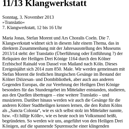
11/13 Klangwerkstatt
Sonntag, 3. November 2013
»Translatio«
7. Klangwerkstatt, 12 bis 16 Uhr
Maria Jonas, Stefan Morent und Ars Choralis Coeln. Die 7.
Klangwerkstatt widmet sich in diesem Jahr einem Thema, das in
direktem Zusammenhang mit der Jahresausstellung des Museums
2013/14 steht: der Translatio (Überführung oder Entführung ?) der
Reliquien der Heiligen Drei Könige 1164 durch den Kölner
Erzbischof Rainald von Dassel von Mailand nach Köln. Dieses
Ereignisjährt sich 2014 zum 850. Male. Wir werden gemeinsam mit
Stefan Morent die festlichen liturgischen Gesänge im Bestand der
Kölner Diözesan- und Dombibliothek, aber auch aus anderen
Gegenden Europas, die zur Verehrung der Heiligen Drei Könige
besonders für das Stundengebet im Mittelalter entstanden, studieren,
aus den Quellen übertragen – eine weitere Translatio – und
musizieren. Darüber hinaus werden wir auch die Gesänge für die
anderen Kölner Stadtheiligen kennen lernen, die den Ruhm Kölns
als „Sancta Colonia“, wie es sich selbst stolz im Mittelalter nannte,
bzw. »Et hillije Kölle«, wie es heute noch im Volksmund heißt,
begründeten. So werden wir uns, angeführt von den Heiligen Drei
Königen, auf die spannende Spurensuche einer klingenden