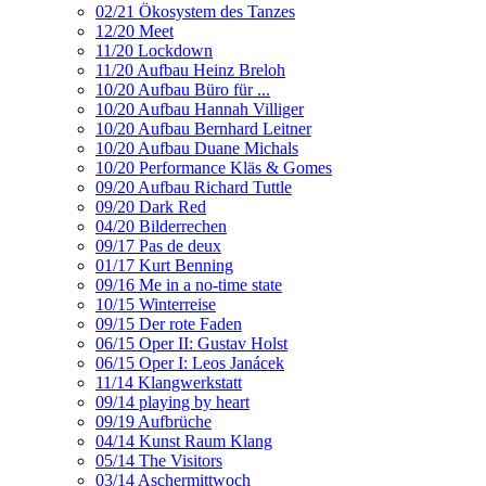
02/21 Ökosystem des Tanzes
12/20 Meet
11/20 Lockdown
11/20 Aufbau Heinz Breloh
10/20 Aufbau Büro für ...
10/20 Aufbau Hannah Villiger
10/20 Aufbau Bernhard Leitner
10/20 Aufbau Duane Michals
10/20 Performance Kläs & Gomes
09/20 Aufbau Richard Tuttle
09/20 Dark Red
04/20 Bilderrechen
09/17 Pas de deux
01/17 Kurt Benning
09/16 Me in a no-time state
10/15 Winterreise
09/15 Der rote Faden
06/15 Oper II: Gustav Holst
06/15 Oper I: Leos Janácek
11/14 Klangwerkstatt
09/14 playing by heart
09/19 Aufbrüche
04/14 Kunst Raum Klang
05/14 The Visitors
03/14 Aschermittwoch