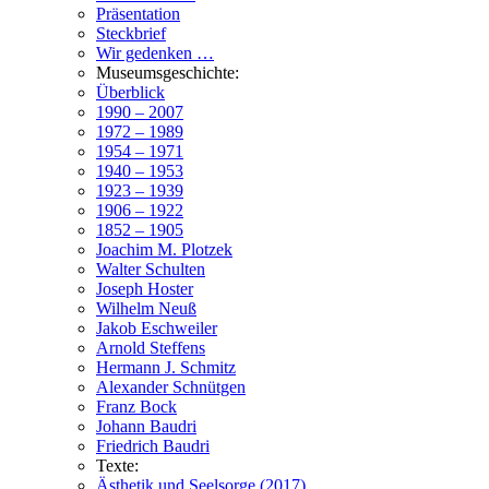
Präsentation
Steckbrief
Wir gedenken …
Museumsgeschichte:
Überblick
1990 – 2007
1972 – 1989
1954 – 1971
1940 – 1953
1923 – 1939
1906 – 1922
1852 – 1905
Joachim M. Plotzek
Walter Schulten
Joseph Hoster
Wilhelm Neuß
Jakob Eschweiler
Arnold Steffens
Hermann J. Schmitz
Alexander Schnütgen
Franz Bock
Johann Baudri
Friedrich Baudri
Texte:
Ästhetik und Seelsorge (2017)