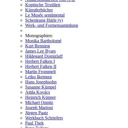
Koptische Textilien
Künstlerbücher
Le Musée sentimental
Schenkung Härle (v)
Werk- und Formensammlung
Monographien:
Monika Bartholomé
Kurt Benning
James Lee Byars
Hildegard Domizlaff
Herbert Falken I
Herbert Falken II
Martin Frommelt
Leiko Ikemura
Hans Josephsohn
Susanne Kümpel
Attila Kovács
Heinrich Küpper
Michael Oppitz
Joseph Marioni
Jürgen Paatz
Werkbuch Schriefers
Paul Thek