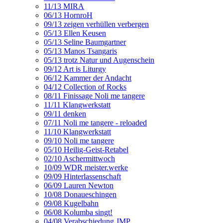
11/13 MIRA
06/13 HornroH
09/13 zeigen verhüllen verbergen
05/13 Ellen Keusen
05/13 Seline Baumgartner
05/13 Manos Tsangaris
05/13 trotz Natur und Augenschein
09/12 Art is Liturgy
06/12 Kammer der Andacht
04/12 Collection of Rocks
08/11 Finissage Noli me tangere
11/11 Klangwerkstatt
09/11 denken
07/11 Noli me tangere - reloaded
11/10 Klangwerkstatt
09/10 Noli me tangere
05/10 Heilig-Geist-Retabel
02/10 Aschermittwoch
10/09 WDR meister.werke
09/09 Hinterlassenschaft
06/09 Lauren Newton
10/08 Donaueschingen
09/08 Kugelbahn
06/08 Kolumba singt!
04/08 Verabschiedung JMP