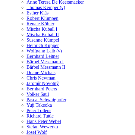
Anne Teresa De Keersmaeker
Thomas Kemper (v)
Esther Kläs
Robert Klümpen
Renate Köhler
Mischa Kuball I
Mischa Kuball II
Susanne Kümpel
Heinrich Küpper
Wolfgang Laib (v)
Bernhard Leitner
Bärbel Messmann I
Bärbel Messmann II
Duane Michals
Chris Newman
Jaromír Novotný
Bernhard Peters
Volker Saul
Pascal Schwaighofer
Yuji Takeoka
Peter Tollens
Richard Tuttle
Hans-Peter Webel
Stefan Wewerka
Josef Wolf