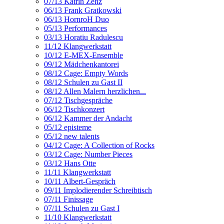
07/13 Katrin Zenz
06/13 Frank Gratkowski
06/13 HornroH Duo
05/13 Performances
03/13 Horatiu Radulescu
11/12 Klangwerkstatt
10/12 E-MEX-Ensemble
09/12 Mädchenkantorei
08/12 Cage: Empty Words
08/12 Schulen zu Gast II
08/12 Allen Malern herzlichen...
07/12 Tischgespräche
06/12 Tischkonzert
06/12 Kammer der Andacht
05/12 episteme
05/12 new talents
04/12 Cage: A Collection of Rocks
03/12 Cage: Number Pieces
03/12 Hans Otte
11/11 Klangwerkstatt
10/11 Albert-Gespräch
09/11 Implodierender Schreibtisch
07/11 Finissage
07/11 Schulen zu Gast I
11/10 Klangwerkstatt