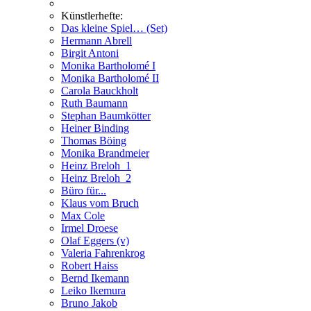
Künstlerhefte:
Das kleine Spiel… (Set)
Hermann Abrell
Birgit Antoni
Monika Bartholomé I
Monika Bartholomé II
Carola Bauckholt
Ruth Baumann
Stephan Baumkötter
Heiner Binding
Thomas Böing
Monika Brandmeier
Heinz Breloh_1
Heinz Breloh_2
Büro für...
Klaus vom Bruch
Max Cole
Irmel Droese
Olaf Eggers (v)
Valeria Fahrenkrog
Robert Haiss
Bernd Ikemann
Leiko Ikemura
Bruno Jakob