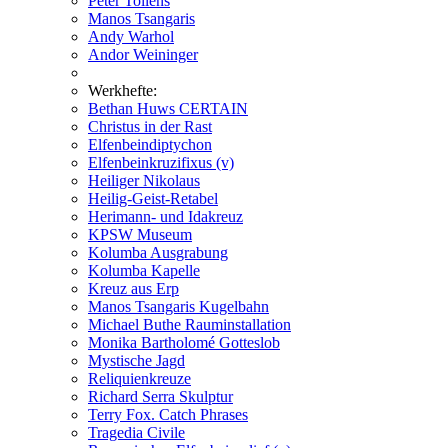
Peter Tollens
Manos Tsangaris
Andy Warhol
Andor Weininger
Werkhefte:
Bethan Huws CERTAIN
Christus in der Rast
Elfenbeindiptychon
Elfenbeinkruzifixus (v)
Heiliger Nikolaus
Heilig-Geist-Retabel
Herimann- und Idakreuz
KPSW Museum
Kolumba Ausgrabung
Kolumba Kapelle
Kreuz aus Erp
Manos Tsangaris Kugelbahn
Michael Buthe Rauminstallation
Monika Bartholomé Gotteslob
Mystische Jagd
Reliquienkreuze
Richard Serra Skulptur
Terry Fox. Catch Phrases
Tragedia Civile