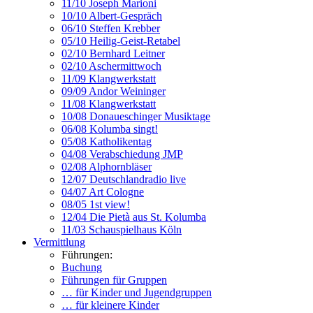
11/10 Joseph Marioni
10/10 Albert-Gespräch
06/10 Steffen Krebber
05/10 Heilig-Geist-Retabel
02/10 Bernhard Leitner
02/10 Aschermittwoch
11/09 Klangwerkstatt
09/09 Andor Weininger
11/08 Klangwerkstatt
10/08 Donaueschinger Musiktage
06/08 Kolumba singt!
05/08 Katholikentag
04/08 Verabschiedung JMP
02/08 Alphornbläser
12/07 Deutschlandradio live
04/07 Art Cologne
08/05 1st view!
12/04 Die Pietà aus St. Kolumba
11/03 Schauspielhaus Köln
Vermittlung
Führungen:
Buchung
Führungen für Gruppen
… für Kinder und Jugendgruppen
… für kleinere Kinder