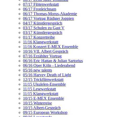
07/17 Flötenwerkstatt
06/17 Fronleichnam
06/17 Thomas-Morus-Akademie
06/17 Vortrag Rüdiger Joppien
04/17 Künstlergespräch
03/17 Schulen zu Gast V
03/17 Künstlergespräch
01/17 Konzertreihe
11/16 Klangwerkstatt
11/16 Konzert E-MEX Ensemble
10/16 VII. Albert Gespräch
07/16 Erzählter Vortrag
06/16 Eric Hattan & Julian Sartorius
06/16 Oper Köln - Liederabend
05/16 new talents
05/16 Harvey Death of Light
12/15 Trickfilmwerkstatt
11/15 Ukulelen-Ensemble
11/15 Lesewerkstatt
11/15 Klangwerkstatt
10/15 E-MEX Ensemble
10/15 Winterreise
10/15 Albert-Gespräch
09/15 European Workshop