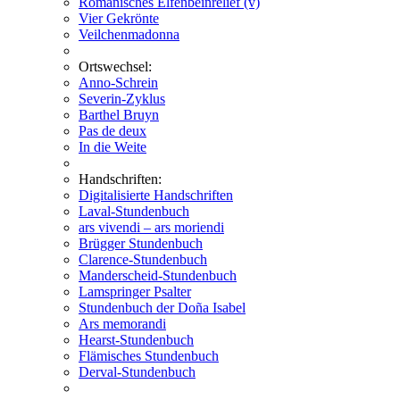
Romanisches Elfenbeinrelief (v)
Vier Gekrönte
Veilchenmadonna
Ortswechsel:
Anno-Schrein
Severin-Zyklus
Barthel Bruyn
Pas de deux
In die Weite
Handschriften:
Digitalisierte Handschriften
Laval-Stundenbuch
ars vivendi – ars moriendi
Brügger Stundenbuch
Clarence-Stundenbuch
Manderscheid-Stundenbuch
Lamspringer Psalter
Stundenbuch der Doña Isabel
Ars memorandi
Hearst-Stundenbuch
Flämisches Stundenbuch
Derval-Stundenbuch