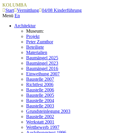
KOLUMBA
Start
Vermittlung
04/08 Kinderführung
Menü
En
Architektur
Museum:
Projekt
Peter Zumthor
Beteiligte
Materialien
Baumängel 2025
Baumängel 2023
Baumängel 2016
Einweihung 2007
Baustelle 2007
Richtfest 2006
Baustelle 2006
Baustelle 2005
Baustelle 2004
Baustelle 2003
Grundsteinlegung 2003
Baustelle 2002
Werkstatt 2001
Wettbewerb 1997
Auslobungstext 1996