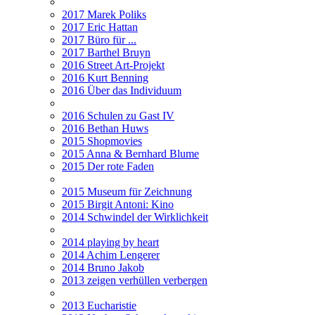
2017 Marek Poliks
2017 Eric Hattan
2017 Büro für ...
2017 Barthel Bruyn
2016 Street Art-Projekt
2016 Kurt Benning
2016 Über das Individuum
2016 Schulen zu Gast IV
2016 Bethan Huws
2015 Shopmovies
2015 Anna & Bernhard Blume
2015 Der rote Faden
2015 Museum für Zeichnung
2015 Birgit Antoni: Kino
2014 Schwindel der Wirklichkeit
2014 playing by heart
2014 Achim Lengerer
2014 Bruno Jakob
2013 zeigen verhüllen verbergen
2013 Eucharistie