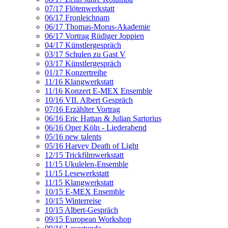
07/17 Flötenwerkstatt
06/17 Fronleichnam
06/17 Thomas-Morus-Akademie
06/17 Vortrag Rüdiger Joppien
04/17 Künstlergespräch
03/17 Schulen zu Gast V
03/17 Künstlergespräch
01/17 Konzertreihe
11/16 Klangwerkstatt
11/16 Konzert E-MEX Ensemble
10/16 VII. Albert Gespräch
07/16 Erzählter Vortrag
06/16 Eric Hattan & Julian Sartorius
06/16 Oper Köln - Liederabend
05/16 new talents
05/16 Harvey Death of Light
12/15 Trickfilmwerkstatt
11/15 Ukulelen-Ensemble
11/15 Lesewerkstatt
11/15 Klangwerkstatt
10/15 E-MEX Ensemble
10/15 Winterreise
10/15 Albert-Gespräch
09/15 European Workshop