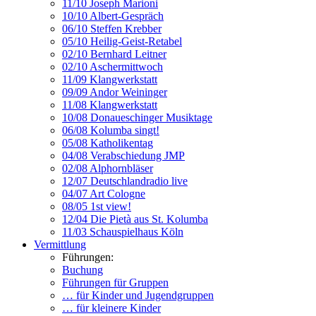
11/10 Joseph Marioni
10/10 Albert-Gespräch
06/10 Steffen Krebber
05/10 Heilig-Geist-Retabel
02/10 Bernhard Leitner
02/10 Aschermittwoch
11/09 Klangwerkstatt
09/09 Andor Weininger
11/08 Klangwerkstatt
10/08 Donaueschinger Musiktage
06/08 Kolumba singt!
05/08 Katholikentag
04/08 Verabschiedung JMP
02/08 Alphornbläser
12/07 Deutschlandradio live
04/07 Art Cologne
08/05 1st view!
12/04 Die Pietà aus St. Kolumba
11/03 Schauspielhaus Köln
Vermittlung
Führungen:
Buchung
Führungen für Gruppen
… für Kinder und Jugendgruppen
… für kleinere Kinder