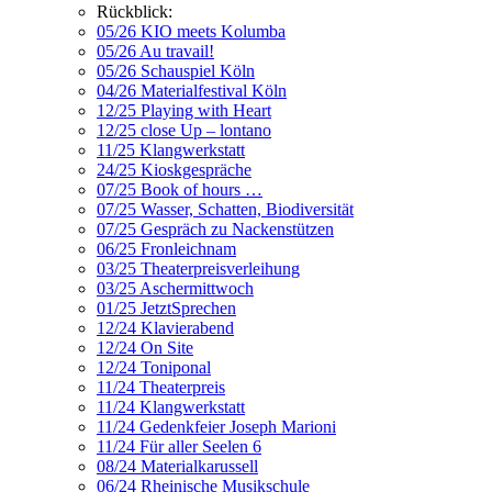
Rückblick:
05/26 KIO meets Kolumba
05/26 Au travail!
05/26 Schauspiel Köln
04/26 Materialfestival Köln
12/25 Playing with Heart
12/25 close Up – lontano
11/25 Klangwerkstatt
24/25 Kioskgespräche
07/25 Book of hours …
07/25 Wasser, Schatten, Biodiversität
07/25 Gespräch zu Nackenstützen
06/25 Fronleichnam
03/25 Theaterpreisverleihung
03/25 Aschermittwoch
01/25 JetztSprechen
12/24 Klavierabend
12/24 On Site
12/24 Toniponal
11/24 Theaterpreis
11/24 Klangwerkstatt
11/24 Gedenkfeier Joseph Marioni
11/24 Für aller Seelen 6
08/24 Materialkarussell
06/24 Rheinische Musikschule