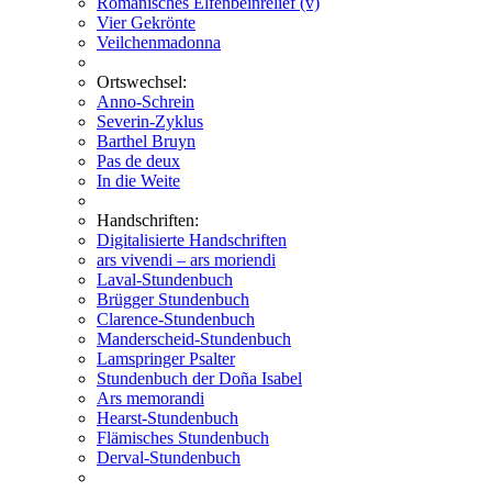
Romanisches Elfenbeinrelief (v)
Vier Gekrönte
Veilchenmadonna
Ortswechsel:
Anno-Schrein
Severin-Zyklus
Barthel Bruyn
Pas de deux
In die Weite
Handschriften:
Digitalisierte Handschriften
ars vivendi – ars moriendi
Laval-Stundenbuch
Brügger Stundenbuch
Clarence-Stundenbuch
Manderscheid-Stundenbuch
Lamspringer Psalter
Stundenbuch der Doña Isabel
Ars memorandi
Hearst-Stundenbuch
Flämisches Stundenbuch
Derval-Stundenbuch