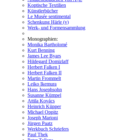
Koptische Textilien
Künstlerbücher
Le Musée sentimental
Schenkung Härle (v)
Werk- und Formensammlung
Monographien:
Monika Bartholomé
Kurt Benning
James Lee Byars
Hildegard Domizlaff
Herbert Falken I
Herbert Falken II
Martin Frommelt
Leiko Ikemura
Hans Josephsohn
Susanne Kümpel
Attila Kovács
Heinrich Küpper
Michael Oppitz
Joseph Marioni
Jürgen Paatz
Werkbuch Schriefers
Paul Thek