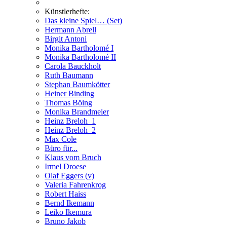
Künstlerhefte:
Das kleine Spiel… (Set)
Hermann Abrell
Birgit Antoni
Monika Bartholomé I
Monika Bartholomé II
Carola Bauckholt
Ruth Baumann
Stephan Baumkötter
Heiner Binding
Thomas Böing
Monika Brandmeier
Heinz Breloh_1
Heinz Breloh_2
Max Cole
Büro für...
Klaus vom Bruch
Irmel Droese
Olaf Eggers (v)
Valeria Fahrenkrog
Robert Haiss
Bernd Ikemann
Leiko Ikemura
Bruno Jakob