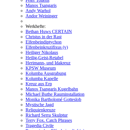
Peter Tollens
Manos Tsangaris
Andy Warhol
Andor Weininger
Werkhefte:
Bethan Huws CERTAIN
Christus in der Rast
Elfenbeindiptychon
Elfenbeinkruzifixus (v)
Heiliger Nikolaus
Heilig-Geist-Retabel
Herimann- und Idakreuz
KPSW Museum
Kolumba Ausgrabung
Kolumba Kapelle
Kreuz aus Erp
Manos Tsangaris Kugelbahn
Michael Buthe Rauminstallation
Monika Bartholomé Gotteslob
Mystische Jagd
Reliquienkreuze
Richard Serra Skulptur
Terry Fox. Catch Phrases
Tragedia Civile