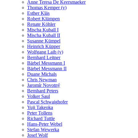
Anne Teresa De Keersmaeker
Thomas Kemper (v)
Esther Kläs
Robert Klümpen
Renate Köhler
Mischa Kuball I
Mischa Kuball II
Susanne Kümpel
Heinrich Küpper
Wolfgang Laib (v)
Bernhard Leitner
Bärbel Messmann I
Bärbel Messmann II
Duane Michals
Chris Newman
Jaromír Novotný
Bernhard Peters
Volker Saul
Pascal Schwaighofer
Yuji Takeoka
Peter Tollens
Richard Tuttle
Hans-Peter Webel
Stefan Wewerka
Josef Wolf