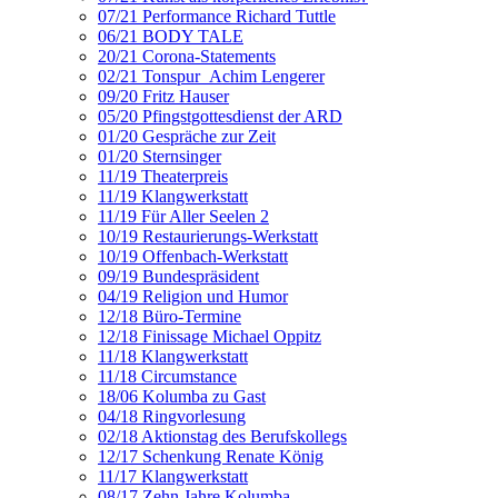
07/21 Performance Richard Tuttle
06/21 BODY TALE
20/21 Corona-Statements
02/21 Tonspur_Achim Lengerer
09/20 Fritz Hauser
05/20 Pfingstgottesdienst der ARD
01/20 Gespräche zur Zeit
01/20 Sternsinger
11/19 Theaterpreis
11/19 Klangwerkstatt
11/19 Für Aller Seelen 2
10/19 Restaurierungs-Werkstatt
10/19 Offenbach-Werkstatt
09/19 Bundespräsident
04/19 Religion und Humor
12/18 Büro-Termine
12/18 Finissage Michael Oppitz
11/18 Klangwerkstatt
11/18 Circumstance
18/06 Kolumba zu Gast
04/18 Ringvorlesung
02/18 Aktionstag des Berufskollegs
12/17 Schenkung Renate König
11/17 Klangwerkstatt
08/17 Zehn Jahre Kolumba