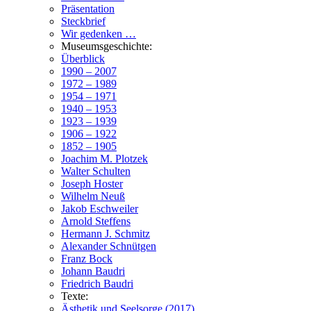
Präsentation
Steckbrief
Wir gedenken …
Museumsgeschichte:
Überblick
1990 – 2007
1972 – 1989
1954 – 1971
1940 – 1953
1923 – 1939
1906 – 1922
1852 – 1905
Joachim M. Plotzek
Walter Schulten
Joseph Hoster
Wilhelm Neuß
Jakob Eschweiler
Arnold Steffens
Hermann J. Schmitz
Alexander Schnütgen
Franz Bock
Johann Baudri
Friedrich Baudri
Texte:
Ästhetik und Seelsorge (2017)