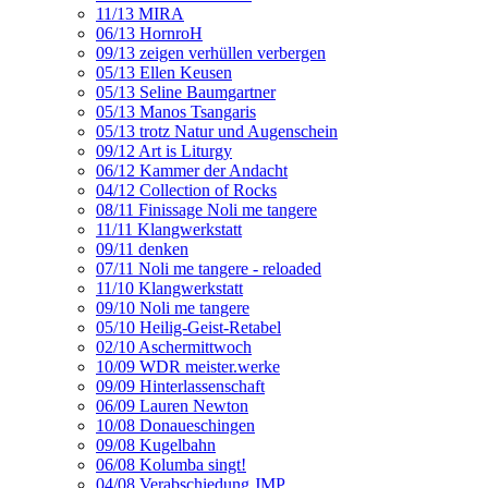
11/13 MIRA
06/13 HornroH
09/13 zeigen verhüllen verbergen
05/13 Ellen Keusen
05/13 Seline Baumgartner
05/13 Manos Tsangaris
05/13 trotz Natur und Augenschein
09/12 Art is Liturgy
06/12 Kammer der Andacht
04/12 Collection of Rocks
08/11 Finissage Noli me tangere
11/11 Klangwerkstatt
09/11 denken
07/11 Noli me tangere - reloaded
11/10 Klangwerkstatt
09/10 Noli me tangere
05/10 Heilig-Geist-Retabel
02/10 Aschermittwoch
10/09 WDR meister.werke
09/09 Hinterlassenschaft
06/09 Lauren Newton
10/08 Donaueschingen
09/08 Kugelbahn
06/08 Kolumba singt!
04/08 Verabschiedung JMP