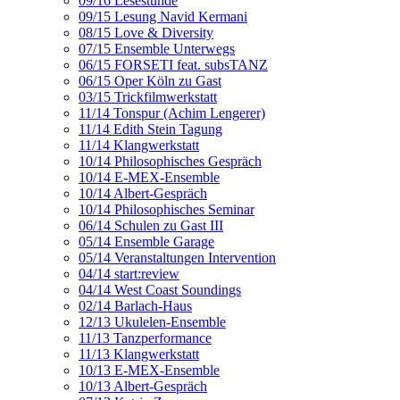
09/16 Lesestunde
09/15 Lesung Navid Kermani
08/15 Love & Diversity
07/15 Ensemble Unterwegs
06/15 FORSETI feat. subsTANZ
06/15 Oper Köln zu Gast
03/15 Trickfilmwerkstatt
11/14 Tonspur (Achim Lengerer)
11/14 Edith Stein Tagung
11/14 Klangwerkstatt
10/14 Philosophisches Gespräch
10/14 E-MEX-Ensemble
10/14 Albert-Gespräch
10/14 Philosophisches Seminar
06/14 Schulen zu Gast III
05/14 Ensemble Garage
05/14 Veranstaltungen Intervention
04/14 start:review
04/14 West Coast Soundings
02/14 Barlach-Haus
12/13 Ukulelen-Ensemble
11/13 Tanzperformance
11/13 Klangwerkstatt
10/13 E-MEX-Ensemble
10/13 Albert-Gespräch