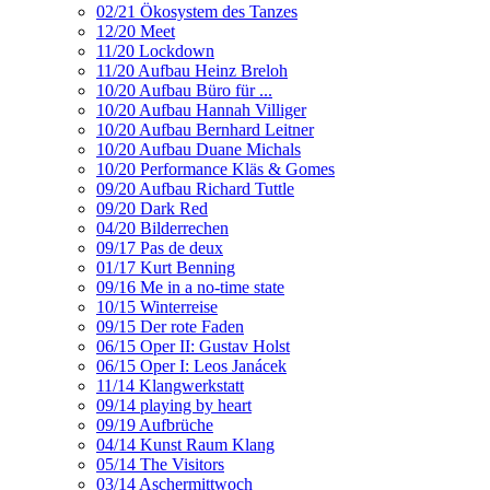
02/21 Ökosystem des Tanzes
12/20 Meet
11/20 Lockdown
11/20 Aufbau Heinz Breloh
10/20 Aufbau Büro für ...
10/20 Aufbau Hannah Villiger
10/20 Aufbau Bernhard Leitner
10/20 Aufbau Duane Michals
10/20 Performance Kläs & Gomes
09/20 Aufbau Richard Tuttle
09/20 Dark Red
04/20 Bilderrechen
09/17 Pas de deux
01/17 Kurt Benning
09/16 Me in a no-time state
10/15 Winterreise
09/15 Der rote Faden
06/15 Oper II: Gustav Holst
06/15 Oper I: Leos Janácek
11/14 Klangwerkstatt
09/14 playing by heart
09/19 Aufbrüche
04/14 Kunst Raum Klang
05/14 The Visitors
03/14 Aschermittwoch