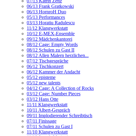
07/13 Katrin Zenz
06/13 Frank Gratkowski
06/13 HornroH Duo
05/13 Performances
03/13 Horatiu Radulescu
11/12 Klangwerkstatt
10/12 E-MEX-Ensemble
09/12 Mädchenkantorei
08/12 Cage: Empty Words
08/12 Schulen zu Gast II
08/12 Allen Malern herzlichen...
07/12 Tischgespräche
06/12 Tischkonzert
06/12 Kammer der Andacht
05/12 episteme
05/12 new talents
04/12 Cage: A Collection of Rocks
03/12 Cage: Number Pieces
03/12 Hans Otte
11/11 Klangwerkstatt
10/11 Albert-Gespräch
09/11 Implodierender Schreibtisch
07/11 Finissage
07/11 Schulen zu Gast I
11/10 Klangwerkstatt