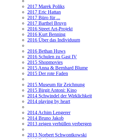
2017 Marek Poliks
2017 Eric Hattan
2017 Büro für ...
2017 Barthel Bruyn
2016 Street Art-Projekt
2016 Kurt Benning
2016 Über das Individuum
2016 Bethan Huws
2016 Schulen zu Gast IV
2015 Shopmovies
2015 Anna & Bernhard Blume
2015 Der rote Faden
2015 Museum für Zeichnung
2015 Birgit Antoni: Kino
2014 Schwindel der Wirklichkeit
2014 playing by heart
2014 Achim Lengerer
2014 Bruno Jakob
2013 zeigen verhüllen verbergen
2013 Norbert Schwontkowski