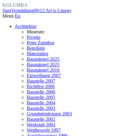
KOLUMBA
Start
Vermittlung
09/12 Art is Liturgy
Menü
En
Architektur
Museum:
Projekt
Peter Zumthor
Beteiligte
Materialien
Baumängel 2025
Baumängel 2023
Baumängel 2016
Einweihung 2007
Baustelle 2007
Richtfest 2006
Baustelle 2006
Baustelle 2005
Baustelle 2004
Baustelle 2003
Grundsteinlegung 2003
Baustelle 2002
Werkstatt 2001
Wettbewerb 1997
Auslobungstext 1996