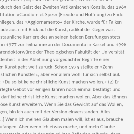
durch den Geist des Zweiten Vatikanischen Konzils, das 1965
stitution »Gaudium et Spes« (Freude und Hoffnung) zu Ende
nliegen, das »Aggiornamento« der Kirche, wurde für Falken
rade auch mit Blick auf die Kunst, radikal der Gegenwart
rstaunliche Karriere des an seinen beiden Berufungen stets
 ihn 1977 zur Teilnahme an der Documenta in Kassel und 1998
hrendoktorwürde der Theologischen Fakultät der Universität
denheit in der Ablehnung vorgedachter Begriffe einer
en Kunst geht weit zurück. Schon 1975 stellte er »Zehn
stlichen Künstler«, aber vor allem wohl für sich selbst auf.
: »Du sollst keine christliche Kunst machen wollen.« (2) Er
erlegte Gebot vor einigen Jahren noch einmal bestätigt und
 darf keine christliche Kunst machen wollen. Aber das können
igiöse Kunst erweitern. Wenn Sie das Gewicht auf das Wollen,
gen, bin ich auch mit der Version einverstanden. Alles
 […] Wenn ich meinen Glauben malen will, ist es aus, brauche
nzufangen. Aber wenn ich etwas mache, und mein Glaube