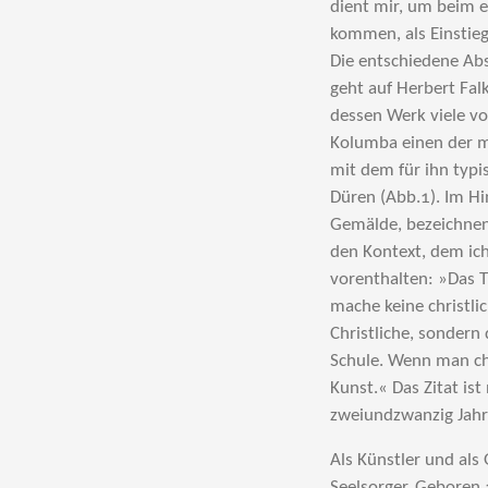
dient mir, um beim 
kommen, als Einstieg
Die entschiedene Abs
geht auf Herbert Fal
dessen Werk viele v
Kolumba einen der m
mit dem für ihn typi
Düren (Abb.1). Im Hin
Gemälde, bezeichnen
den Kontext, dem ic
vorenthalten: »Das T
mache keine christli
Christliche, sondern
Schule. Wenn man chr
Kunst.« Das Zitat is
zweiundzwanzig Jahr
Als Künstler und als 
Seelsorger. Geboren 