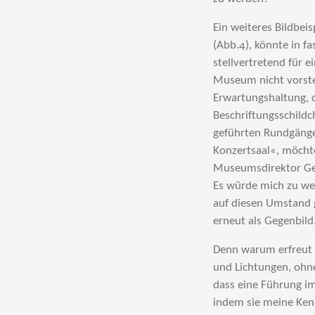
Ein weiteres Bildbei
(Abb.4), könnte in 
stellvertretend für e
Museum nicht vorstel
Erwartungshaltung, 
Beschriftungsschildc
geführten Rundgänge
Konzertsaal«, möcht
Museumsdirektor Geo
Es würde mich zu wei
auf diesen Umstand 
erneut als Gegenbild
Denn warum erfreut 
und Lichtungen, ohne
dass eine Führung i
indem sie meine Ken