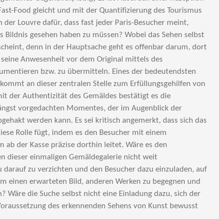
Fast-Food gleicht und mit der Quantifizierung des Tourismus
 der Louvre dafür, dass fast jeder Paris-Besucher meint,
 Bildnis gesehen haben zu müssen? Wobei das Sehen selbst
cheint, denn in der Hauptsache geht es offenbar darum, dort
seine Anwesenheit vor dem Original mittels des
mentieren bzw. zu übermitteln. Eines der bedeutendsten
ommt an dieser zentralen Stelle zum Erfüllungsgehilfen von
t der Authentizität des Gemäldes bestätigt es die
 längst vorgedachten Momentes, der im Augenblick der
gehakt werden kann. Es sei kritisch angemerkt, dass sich das
iese Rolle fügt, indem es den Besucher mit einem
 ab der Kasse präzise dorthin leitet. Wäre es den
 dieser einmaligen Gemäldegalerie nicht weit
 darauf zu verzichten und den Besucher dazu einzuladen, auf
em einen erwarteten Bild, anderen Werken zu begegnen und
? Wäre die Suche selbst nicht eine Einladung dazu, sich der
 Voraussetzung des erkennenden Sehens von Kunst bewusst