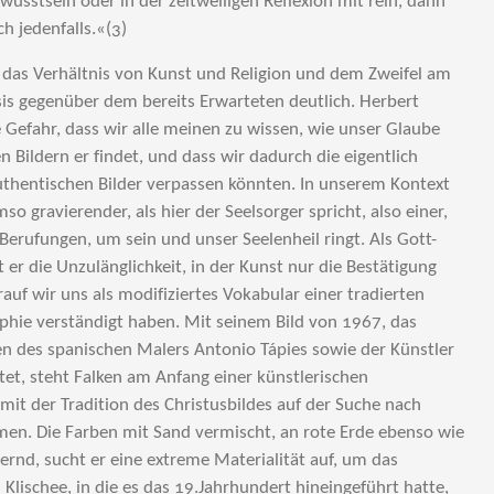
usstsein oder in der zeitweiligen Reflexion mit rein, dann
ich jedenfalls.«(3)
f das Verhältnis von Kunst und Religion und dem Zweifel am
is gegenüber dem bereits Erwarteten deutlich. Herbert
e Gefahr, dass wir alle meinen zu wissen, wie unser Glaube
 Bildern er findet, und dass wir dadurch die eigentlich
uthentischen Bilder verpassen könnten. In unserem Kontext
so gravierender, als hier der Seelsorger spricht, also einer,
 Berufungen, um sein und unser Seelenheil ringt. Als Gott-
 er die Unzulänglichkeit, in der Kunst nur die Bestätigung
auf wir uns als modifiziertes Vokabular einer tradierten
aphie verständigt haben. Mit seinem Bild von 1967, das
n des spanischen Malers Antonio Tápies sowie der Künstler
itet, steht Falken am Anfang einer künstlerischen
it der Tradition des Christusbildes auf der Suche nach
en. Die Farben mit Sand vermischt, an rote Erde ebenso wie
ernd, sucht er eine extreme Materialität auf, um das
Klischee, in die es das 19.Jahrhundert hineingeführt hatte,