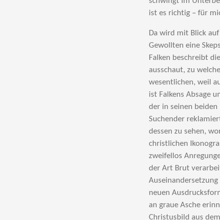
schwingt im Unterbew
ist es richtig – für m
Da wird mit Blick au
Gewollten eine Skeps
Falken beschreibt di
ausschaut, zu welchen
wesentlichen, weil a
ist Falkens Absage um
der in seinen beiden
Suchender reklamiert
dessen zu sehen, wor
christlichen Ikonogr
zweifellos Anregunge
der Art Brut verarbe
Auseinandersetzung m
neuen Ausdrucksform
an graue Asche erinn
Christusbild aus dem 