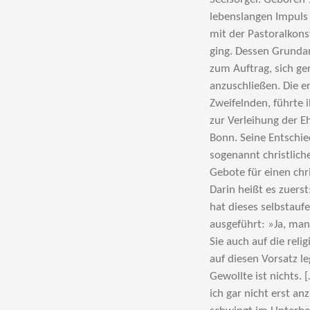
lebenslangen Impuls 
mit der Pastoralkon
ging. Dessen Grunda
zum Auftrag, sich ge
anzuschließen. Die e
Zweifelnden, führte
zur Verleihung der E
Bonn. Seine Entschie
sogenannt christlich
Gebote für einen chri
Darin heißt es zuerst
hat dieses selbstauf
ausgeführt: »Ja, man
Sie auch auf die rel
auf diesen Vorsatz le
Gewollte ist nichts.
ich gar nicht erst a