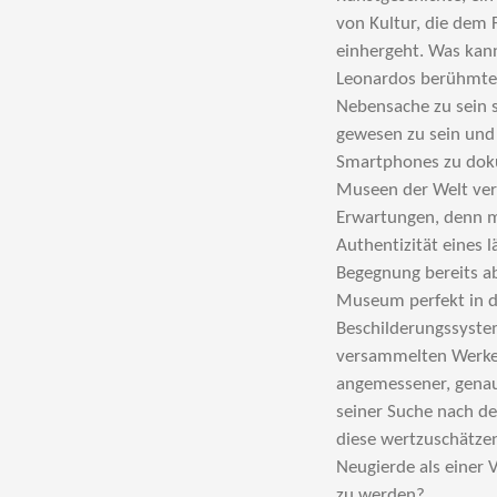
von Kultur, die dem 
einhergeht. Was kann
Leonardos berühmtes
Nebensache zu sein s
gewesen zu sein und 
Smartphones zu doku
Museen der Welt verk
Erwartungen, denn mi
Authentizität eines
Begegnung bereits ab
Museum perfekt in d
Beschilderungssystem
versammelten Werken
angemessener, genau
seiner Suche nach d
diese wertzuschätzen
Neugierde als einer
zu werden?