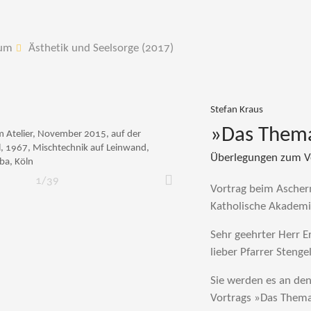
um
Ästhetik und Seelsorge (2017)
Stefan Kraus
»Das Thema 
im Atelier, November 2015, auf der
el, 1967, Mischtechnik auf Leinwand,
Überlegungen zum Ve
ba, Köln
1/39
Weiter
Vortrag beim Ascher
Katholische Akademi
Sehr geehrter Herr Er
lieber Pfarrer Steng
Sie werden es an de
Vortrags »Das Thema 