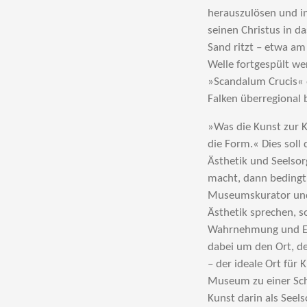
herauszulösen und in
seinen Christus in d
Sand ritzt – etwa am
Welle fortgespült we
»Scandalum Crucis« e
Falken überregional 
»Was die Kunst zur K
die Form.« Dies sol
Ästhetik und Seelsor
macht, dann bedingt 
Museumskurator und 
Ästhetik sprechen, so
Wahrnehmung und Emp
dabei um den Ort, de
– der ideale Ort für 
Museum zu einer Sc
Kunst darin als See