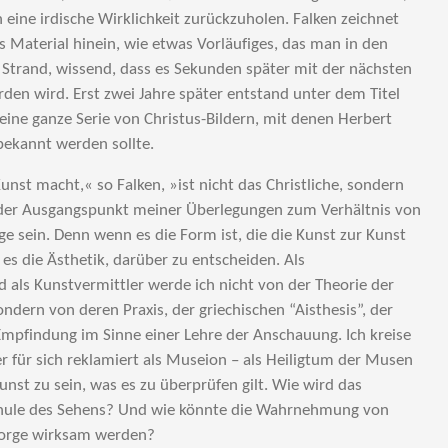
 eine irdische Wirklichkeit zurückzuholen. Falken zeichnet
as Material hinein, wie etwas Vorläufiges, das man in den
 Strand, wissend, dass es Sekunden später mit der nächsten
rden wird. Erst zwei Jahre später entstand unter dem Titel
ine ganze Serie von Christus-Bildern, mit denen Herbert
bekannt werden sollte.
unst macht,« so Falken, »ist nicht das Christliche, sondern
l der Ausgangspunkt meiner Überlegungen zum Verhältnis von
ge sein. Denn wenn es die Form ist, die die Kunst zur Kunst
es die Ästhetik, darüber zu entscheiden. Als
als Kunstvermittler werde ich nicht von der Theorie der
ndern von deren Praxis, der griechischen “Aisthesis”, der
findung im Sinne einer Lehre der Anschauung. Ich kreise
r für sich reklamiert als Museion – als Heiligtum der Musen
Kunst zu sein, was es zu überprüfen gilt. Wie wird das
hule des Sehens? Und wie könnte die Wahrnehmung von
lsorge wirksam werden?