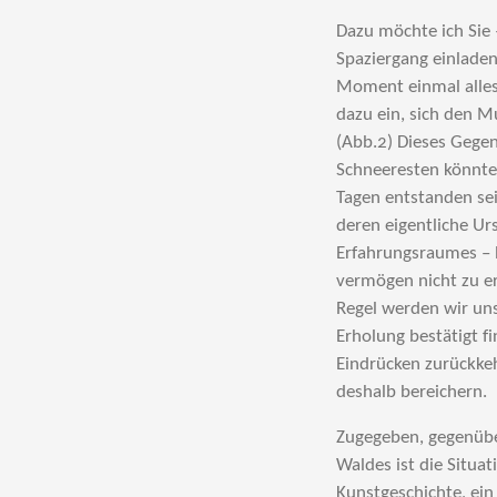
Dazu möchte ich Sie 
Spaziergang einladen
Moment einmal alles,
dazu ein, sich den 
(Abb.2) Dieses Gegenb
Schneeresten könnte
Tagen entstanden sei
deren eigentliche Ur
Erfahrungsraumes – B
vermögen nicht zu er
Regel werden wir un
Erholung bestätigt f
Eindrücken zurückke
deshalb bereichern.
Zugegeben, gegenübe
Waldes ist die Situa
Kunstgeschichte, ein