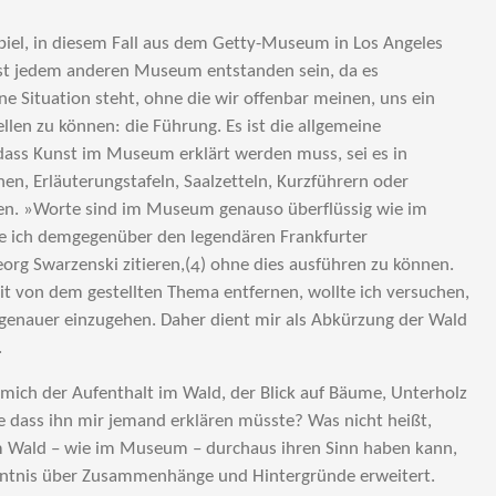
spiel, in diesem Fall aus dem Getty-Museum in Los Angeles
fast jedem anderen Museum entstanden sein, da es
ine Situation steht, ohne die wir offenbar meinen, uns ein
len zu können: die Führung. Es ist die allgemeine
dass Kunst im Museum erklärt werden muss, sei es in
hen, Erläuterungstafeln, Saalzetteln, Kurzführern oder
n. »Worte sind im Museum genauso überflüssig wie im
e ich demgegenüber den legendären Frankfurter
rg Swarzenski zitieren,(4) ohne dies ausführen zu können.
t von dem gestellten Thema entfernen, wollte ich versuchen,
genauer einzugehen. Daher dient mir als Abkürzung der Wald
.
mich der Aufenthalt im Wald, der Blick auf Bäume, Unterholz
 dass ihn mir jemand erklären müsste? Was nicht heißt,
m Wald – wie im Museum – durchaus ihren Sinn haben kann,
ntnis über Zusammenhänge und Hintergründe erweitert.