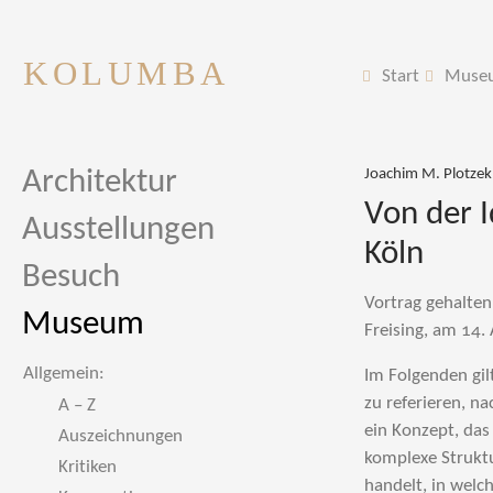
KOLUMBA
Start
Muse
Architektur
Joachim M. Plotzek
Von der 
Ausstellungen
Köln
Besuch
Vortrag gehalten
Museum
Freising, am 14.
Allgemein:
Im Folgenden gilt es, unter dem Gesichtspunkt »Zeitgenossenschaft« über einige Aspekte des Konzepts zu referieren, nach welchem die Arbeit des Diözesanmuseums in Köln ausgerichtet ist. Es handelt sich um ein Konzept, das nicht fertig ist im statuarischen Sinne, sondern bei dem es sich vielmehr um eine komplexe Struktur einer vielfältigen, immer wieder neu zu überdenkenden Befragung von Möglichkeiten handelt, in welche Richtung mit welcher Intensität Impulse gegeben und bewußt gemacht werden können im museal herbeigeführten Dialog von Kunst und Kirche. Ich beschränke mich bewußt auf diesen im Museum stattfindenden Dialog, obwohl es auch zum Konzept des Diözesanmuseums Köln gehört, in Zusammenarbeit mit Gemeinden auszuloten, unter welchen Voraussetzungen gerade zeitgenössische Kunst befähigt ist, die architektonisch und liturgisch vorgegebenen Bedeutungspunkte eines Sakralraumes zu besetzen und im Hinblick auf die dort vollzogene Handlung bildoptisch zu begleiten und zu intensivieren, bis hin zu künstlerisch aufgegriffenen Orten im Kirchenraum, die außerhalb der unmittelbaren Funktion von Liturgie und Andacht liegen, ohne daß der Sakralraum dadurch zum Galerie- oder Ausstellungsraum für Kunst umfunktioniert und damit nivelliert wird. Auch will ich nicht näher von Aktivitäten sprechen, die als punktuelle Ereignisse im Diözesanmuseum Köln veranstaltet werden, wie Vorträge, Dichterlesungen oder Konzerte. Wichtig ist nur, zu erwähnen, daß für solche Ereignisse das Museum nicht nur den Raum zur Verfügung stellt, nur Kulisse mit einem bestimmten Ambiente hergibt, sondern daß beispielsweise in der Zusammenarbeit mit
A – Z
Auszeichnungen
Kritiken