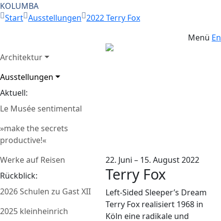
KOLUMBA
Start
Ausstellungen
2022 Terry Fox
Menü
En
Architektur
Terry Fox: Left-Sided
Ausstellungen
Sleeper’s Dream,
Aktuell:
Performance am 28.
November 1981, 1 Uhr,
Le Musée sentimental
Foyer Opernhaus Graz
»make the secrets
© Estate of Terry Fox,
productive!«
Foto: Gery Wolf
Werke auf Reisen
22. Juni – 15. August 2022
Terry Fox
Rückblick:
2026 Schulen zu Gast XII
Left-Sided Sleeper’s Dream
Terry Fox realisiert 1968 in
2025 kleinheinrich
Köln eine radikale und