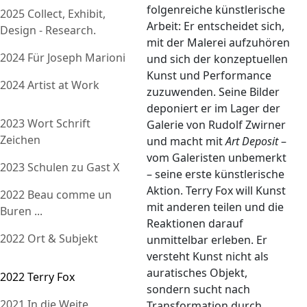
folgenreiche künstlerische
2025 Collect, Exhibit,
Arbeit: Er entscheidet sich,
Design - Research.
mit der Malerei aufzuhören
2024 Für Joseph Marioni
und sich der konzeptuellen
Kunst und Performance
2024 Artist at Work
zuzuwenden. Seine Bilder
deponiert er im Lager der
2023 Wort Schrift
Galerie von Rudolf Zwirner
Zeichen
und macht mit
Art Deposit
–
vom Galeristen unbemerkt
2023 Schulen zu Gast X
– seine erste künstlerische
Aktion. Terry Fox will Kunst
2022 Beau comme un
mit anderen teilen und die
Buren ...
Reaktionen darauf
2022 Ort & Subjekt
unmittelbar erleben. Er
versteht Kunst nicht als
auratisches Objekt,
2022 Terry Fox
sondern sucht nach
2021 In die Weite
Transformation durch