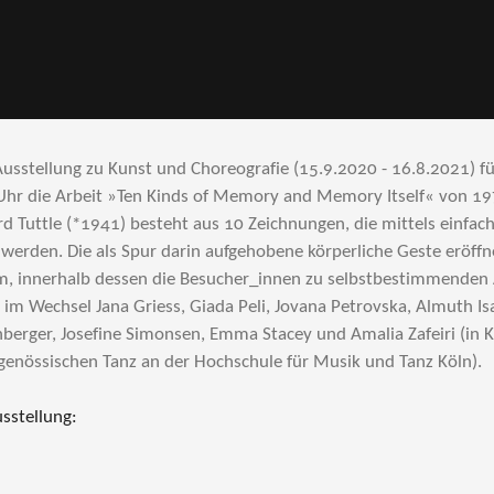
sstellung zu Kunst und Choreografie (15.9.2020 - 16.8.2021) f
hr die Arbeit »Ten Kinds of Memory and Memory Itself« von 197
rd Tuttle (*1941) besteht aus 10 Zeichnungen, die mittels einfa
werden. Die als Spur darin aufgehobene körperliche Geste eröffn
m, innerhalb dessen die Besucher_innen zu selbstbestimmenden
 im Wechsel Jana Griess, Giada Peli, Jovana Petrovska, Almuth I
berger, Josefine Simonsen, Emma Stacey und Amalia Zafeiri (in
genössischen Tanz an der Hochschule für Musik und Tanz Köln).
usstellung: