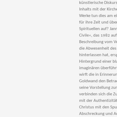
künstlerische Diskurs
Inhalts mit der Kirch
Werke tun dies am e
für ihre Zeit und üb
Spirituellen auf? Ja
Civile«, das 1982 au
Beschreibung vom Ve
die Abwesenheit des
hinterlassen hat, er
Hintergrund einer b
imaginären überführt
wirft die in Erinner
Goldwand den Betrach
seine Vorstellung z
verbinden sich die Z
mit der Authentizitä
Christus mit den Spu
Abschreckung und Au