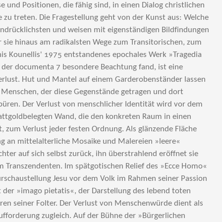
e und Positionen, die fähig sind, in einen Dialog christlichen
e zu treten. Die Fragestellung geht von der Kunst aus: Welche
indrücklichsten und weisen mit eigenständigen Bildfindungen
er sie hinaus am radikalsten Wege zum Transitorischen, zum
nnis Kounellis' 1975 entstandenes epochales Werk »Tragedia
f der documenta 7 besondere Beachtung fand, ist eine
rlust. Hut und Mantel auf einem Garderobenständer lassen
 Menschen, der diese Gegenstände getragen und dort
spüren. Der Verlust von menschlicher Identität wird vor dem
lattgoldbelegten Wand, die den konkreten Raum in einen
, zum Verlust jeder festen Ordnung. Als glänzende Fläche
ung an mittelalterliche Mosaike und Malereien »leere«
ter auf sich selbst zurück, ihn überstrahlend eröffnet sie
um Transzendenten. Im spätgotischen Relief des »Ecce Homo«
urschaustellung Jesu vor dem Volk im Rahmen seiner Passion
t der »imago pietatis«, der Darstellung des lebend toten
ren seiner Folter. Der Verlust von Menschenwürde dient als
fforderung zugleich. Auf der Bühne der »Bürgerlichen