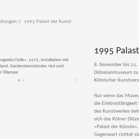
ellungen
1995 Palast der Kunst
1995 Palast
ragedia Civile«, 1975, Installation mit
8. November bis 21
Wand, Garderobenständer, Hut und
Diözesanmuseum zu G
r Öllampe
Kölnischer Kunstvere
Weiter
Nur wenn das Museu
die Erlebnisfähigkeit
des Kunstwerkes beh
sich das Kölner Diö
»Palast der Künste«.
Gegenwart richtet s