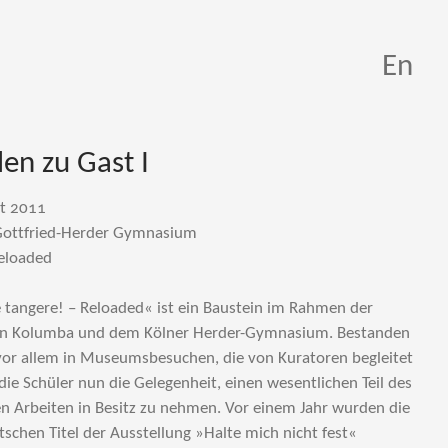
En
en zu Gast I
st 2011
Gottfried-Herder Gymnasium
Reloaded
 tangere! – Reloaded« ist ein Baustein im Rahmen der
en Kolumba und dem Kölner Herder-Gymnasium. Bestanden
vor allem in Museumsbesuchen, die von Kuratoren begleitet
die Schüler nun die Gelegenheit, einen wesentlichen Teil des
 Arbeiten in Besitz zu nehmen. Vor einem Jahr wurden die
schen Titel der Ausstellung »Halte mich nicht fest«