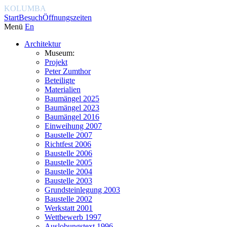
KOLUMBA
Start
Besuch
Öffnungszeiten
Menü
En
Architektur
Museum:
Projekt
Peter Zumthor
Beteiligte
Materialien
Baumängel 2025
Baumängel 2023
Baumängel 2016
Einweihung 2007
Baustelle 2007
Richtfest 2006
Baustelle 2006
Baustelle 2005
Baustelle 2004
Baustelle 2003
Grundsteinlegung 2003
Baustelle 2002
Werkstatt 2001
Wettbewerb 1997
Auslobungstext 1996