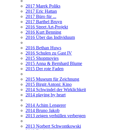
2017 Marek Poliks
2017 Eric Hattan
2017 Büro für ...
2017 Barthel Bruyn
2016 Street Art-Projekt
2016 Kurt Benning
2016 Über das Individuum
2016 Bethan Huws
2016 Schulen zu Gast IV
2015 Shopmovies
2015 Anna & Bernhard Blume
2015 Der rote Faden
2015 Museum für Zeichnung
2015 Birgit Antoni: Kino
2014 Schwindel der Wirklichkeit
2014 playing by heart
2014 Achim Lengerer
2014 Bruno Jakob
2013 zeigen verhüllen verbergen
2013 Norbert Schwontkowski