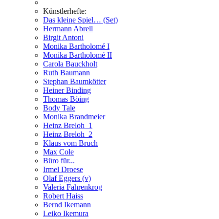
Künstlerhefte:
Das kleine Spiel… (Set)
Hermann Abrell
Birgit Antoni
Monika Bartholomé I
Monika Bartholomé II
Carola Bauckholt
Ruth Baumann
Stephan Baumkötter
Heiner Binding
Thomas Böing
Body Tale
Monika Brandmeier
Heinz Breloh_1
Heinz Breloh_2
Klaus vom Bruch
Max Cole
Büro für...
Irmel Droese
Olaf Eggers (v)
Valeria Fahrenkrog
Robert Haiss
Bernd Ikemann
Leiko Ikemura