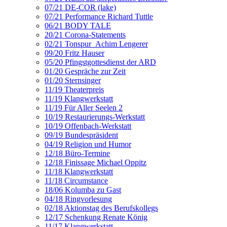
07/21 DE-COR (lake)
07/21 Performance Richard Tuttle
06/21 BODY TALE
20/21 Corona-Statements
02/21 Tonspur_Achim Lengerer
09/20 Fritz Hauser
05/20 Pfingstgottesdienst der ARD
01/20 Gespräche zur Zeit
01/20 Sternsinger
11/19 Theaterpreis
11/19 Klangwerkstatt
11/19 Für Aller Seelen 2
10/19 Restaurierungs-Werkstatt
10/19 Offenbach-Werkstatt
09/19 Bundespräsident
04/19 Religion und Humor
12/18 Büro-Termine
12/18 Finissage Michael Oppitz
11/18 Klangwerkstatt
11/18 Circumstance
18/06 Kolumba zu Gast
04/18 Ringvorlesung
02/18 Aktionstag des Berufskollegs
12/17 Schenkung Renate König
11/17 Klangwerkstatt