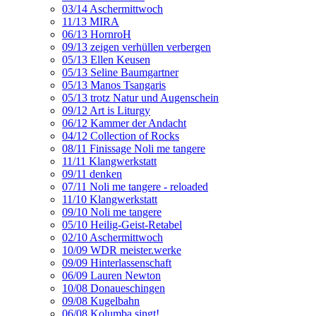
03/14 Aschermittwoch
11/13 MIRA
06/13 HornroH
09/13 zeigen verhüllen verbergen
05/13 Ellen Keusen
05/13 Seline Baumgartner
05/13 Manos Tsangaris
05/13 trotz Natur und Augenschein
09/12 Art is Liturgy
06/12 Kammer der Andacht
04/12 Collection of Rocks
08/11 Finissage Noli me tangere
11/11 Klangwerkstatt
09/11 denken
07/11 Noli me tangere - reloaded
11/10 Klangwerkstatt
09/10 Noli me tangere
05/10 Heilig-Geist-Retabel
02/10 Aschermittwoch
10/09 WDR meister.werke
09/09 Hinterlassenschaft
06/09 Lauren Newton
10/08 Donaueschingen
09/08 Kugelbahn
06/08 Kolumba singt!