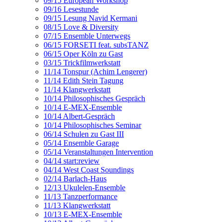
09/15 European Workshop
09/16 Lesestunde
09/15 Lesung Navid Kermani
08/15 Love & Diversity
07/15 Ensemble Unterwegs
06/15 FORSETI feat. subsTANZ
06/15 Oper Köln zu Gast
03/15 Trickfilmwerkstatt
11/14 Tonspur (Achim Lengerer)
11/14 Edith Stein Tagung
11/14 Klangwerkstatt
10/14 Philosophisches Gespräch
10/14 E-MEX-Ensemble
10/14 Albert-Gespräch
10/14 Philosophisches Seminar
06/14 Schulen zu Gast III
05/14 Ensemble Garage
05/14 Veranstaltungen Intervention
04/14 start:review
04/14 West Coast Soundings
02/14 Barlach-Haus
12/13 Ukulelen-Ensemble
11/13 Tanzperformance
11/13 Klangwerkstatt
10/13 E-MEX-Ensemble