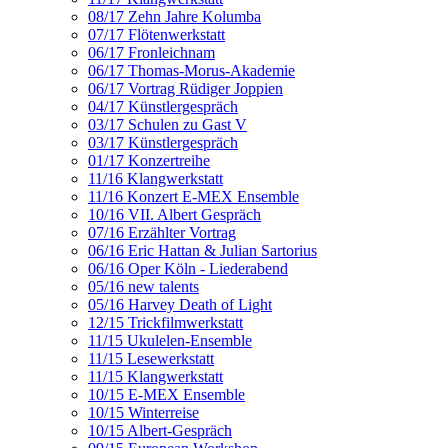
08/17 Zehn Jahre Kolumba
07/17 Flötenwerkstatt
06/17 Fronleichnam
06/17 Thomas-Morus-Akademie
06/17 Vortrag Rüdiger Joppien
04/17 Künstlergespräch
03/17 Schulen zu Gast V
03/17 Künstlergespräch
01/17 Konzertreihe
11/16 Klangwerkstatt
11/16 Konzert E-MEX Ensemble
10/16 VII. Albert Gespräch
07/16 Erzählter Vortrag
06/16 Eric Hattan & Julian Sartorius
06/16 Oper Köln - Liederabend
05/16 new talents
05/16 Harvey Death of Light
12/15 Trickfilmwerkstatt
11/15 Ukulelen-Ensemble
11/15 Lesewerkstatt
11/15 Klangwerkstatt
10/15 E-MEX Ensemble
10/15 Winterreise
10/15 Albert-Gespräch