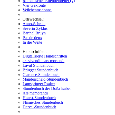
Romanisches Elfenbeinrelief (v)
Vier Gekrönte
Veilchenmadonna
Ortswechsel:
Anno-Schrein
Severin-Zyklus
Barthel Bruyn
Pas de deux
In die Weite
Handschriften:
Digitalisierte Handschriften
ars vivendi – ars moriendi
Laval-Stundenbuch
Brügger Stundenbuch
Clarence-Stundenbuch
Manderscheid-Stundenbuch
Lamspringer Psalter
Stundenbuch der Doña Isabel
Ars memorandi
Hearst-Stundenbuch
Flämisches Stundenbuch
Derval-Stundenbuch