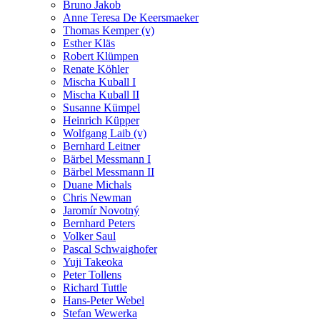
Bruno Jakob
Anne Teresa De Keersmaeker
Thomas Kemper (v)
Esther Kläs
Robert Klümpen
Renate Köhler
Mischa Kuball I
Mischa Kuball II
Susanne Kümpel
Heinrich Küpper
Wolfgang Laib (v)
Bernhard Leitner
Bärbel Messmann I
Bärbel Messmann II
Duane Michals
Chris Newman
Jaromír Novotný
Bernhard Peters
Volker Saul
Pascal Schwaighofer
Yuji Takeoka
Peter Tollens
Richard Tuttle
Hans-Peter Webel
Stefan Wewerka