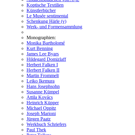
Koptische Textilien
Künstlerbücher
Le Musée sentimental
Schenkung Härle (v)
Werk- und Formensammlung
Monographien:
Monika Bartholomé
Kurt Benning
James Lee Byars
Hildegard Domizlaff
Herbert Falken I
Herbert Falken II
Martin Frommelt
Leiko Ikemura
Hans Josephsohn
Susanne Kümpel
Attila Kovács
Heinrich Küpper
Michael Oppitz
Joseph Marioni
Jürgen Paatz
Werkbuch Schriefers
Paul Thek