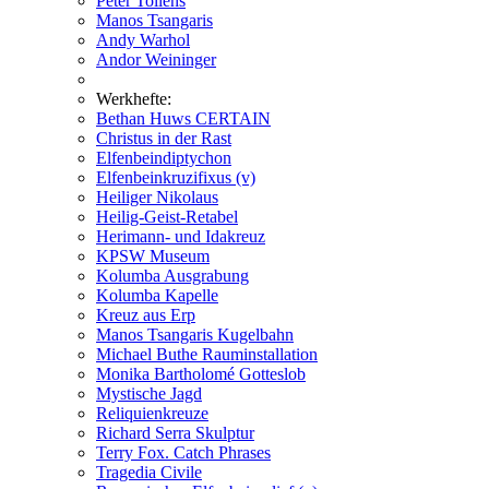
Peter Tollens
Manos Tsangaris
Andy Warhol
Andor Weininger
Werkhefte:
Bethan Huws CERTAIN
Christus in der Rast
Elfenbeindiptychon
Elfenbeinkruzifixus (v)
Heiliger Nikolaus
Heilig-Geist-Retabel
Herimann- und Idakreuz
KPSW Museum
Kolumba Ausgrabung
Kolumba Kapelle
Kreuz aus Erp
Manos Tsangaris Kugelbahn
Michael Buthe Rauminstallation
Monika Bartholomé Gotteslob
Mystische Jagd
Reliquienkreuze
Richard Serra Skulptur
Terry Fox. Catch Phrases
Tragedia Civile