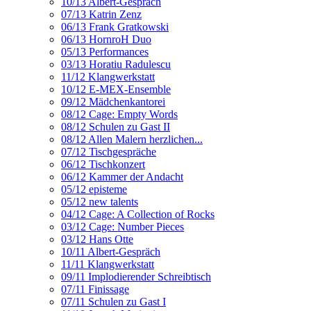
10/13 Albert-Gespräch
07/13 Katrin Zenz
06/13 Frank Gratkowski
06/13 HornroH Duo
05/13 Performances
03/13 Horatiu Radulescu
11/12 Klangwerkstatt
10/12 E-MEX-Ensemble
09/12 Mädchenkantorei
08/12 Cage: Empty Words
08/12 Schulen zu Gast II
08/12 Allen Malern herzlichen...
07/12 Tischgespräche
06/12 Tischkonzert
06/12 Kammer der Andacht
05/12 episteme
05/12 new talents
04/12 Cage: A Collection of Rocks
03/12 Cage: Number Pieces
03/12 Hans Otte
10/11 Albert-Gespräch
11/11 Klangwerkstatt
09/11 Implodierender Schreibtisch
07/11 Finissage
07/11 Schulen zu Gast I