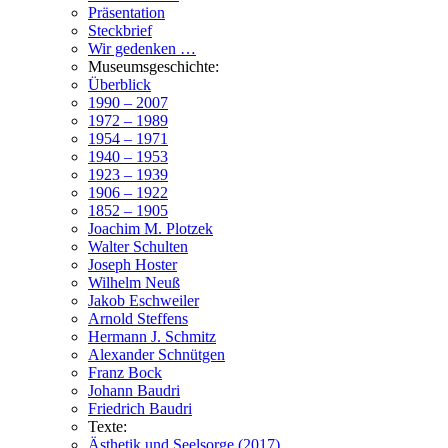
Präsentation
Steckbrief
Wir gedenken …
Museumsgeschichte:
Überblick
1990 – 2007
1972 – 1989
1954 – 1971
1940 – 1953
1923 – 1939
1906 – 1922
1852 – 1905
Joachim M. Plotzek
Walter Schulten
Joseph Hoster
Wilhelm Neuß
Jakob Eschweiler
Arnold Steffens
Hermann J. Schmitz
Alexander Schnütgen
Franz Bock
Johann Baudri
Friedrich Baudri
Texte:
Ästhetik und Seelsorge (2017)