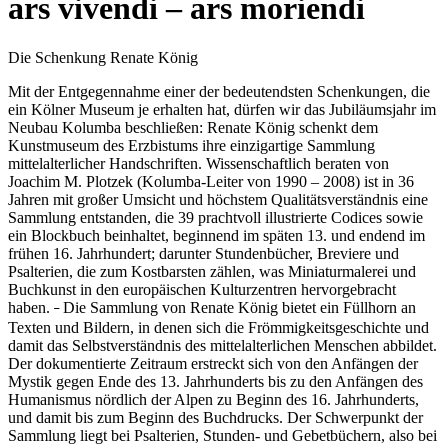
ars vivendi – ars moriendi
Die Schenkung Renate König
Mit der Entgegennahme einer der bedeutendsten Schenkungen, die
ein Kölner Museum je erhalten hat, dürfen wir das Jubiläumsjahr im
Neubau Kolumba beschließen: Renate König schenkt dem
Kunstmuseum des Erzbistums ihre einzigartige Sammlung
mittelalterlicher Handschriften. Wissenschaftlich beraten von
Joachim M. Plotzek (Kolumba-Leiter von 1990 – 2008) ist in 36
Jahren mit großer Umsicht und höchstem Qualitätsverständnis eine
Sammlung entstanden, die 39 prachtvoll illustrierte Codices sowie
ein Blockbuch beinhaltet, beginnend im späten 13. und endend im
frühen 16. Jahrhundert; darunter Stundenbücher, Breviere und
Psalterien, die zum Kostbarsten zählen, was Miniaturmalerei und
Buchkunst in den europäischen Kulturzentren hervorgebracht
haben.
Die Sammlung von Renate König bietet ein Füllhorn an
–
Texten und Bildern, in denen sich die Frömmigkeitsgeschichte und
damit das Selbstverständnis des mittelalterlichen Menschen abbildet.
Der dokumentierte Zeitraum erstreckt sich von den Anfängen der
Mystik gegen Ende des 13. Jahrhunderts bis zu den Anfängen des
Humanismus nördlich der Alpen zu Beginn des 16. Jahrhunderts,
und damit bis zum Beginn des Buchdrucks. Der Schwerpunkt der
Sammlung liegt bei Psalterien, Stunden- und Gebetbüchern, also bei