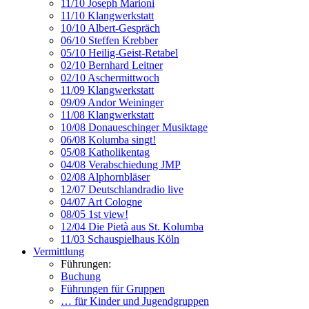
11/10 Joseph Marioni
11/10 Klangwerkstatt
10/10 Albert-Gespräch
06/10 Steffen Krebber
05/10 Heilig-Geist-Retabel
02/10 Bernhard Leitner
02/10 Aschermittwoch
11/09 Klangwerkstatt
09/09 Andor Weininger
11/08 Klangwerkstatt
10/08 Donaueschinger Musiktage
06/08 Kolumba singt!
05/08 Katholikentag
04/08 Verabschiedung JMP
02/08 Alphornbläser
12/07 Deutschlandradio live
04/07 Art Cologne
08/05 1st view!
12/04 Die Pietà aus St. Kolumba
11/03 Schauspielhaus Köln
Vermittlung
Führungen:
Buchung
Führungen für Gruppen
… für Kinder und Jugendgruppen