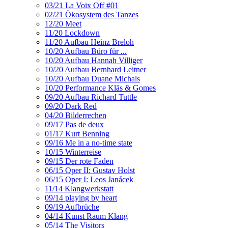
03/21 La Voix Off #01
02/21 Ökosystem des Tanzes
12/20 Meet
11/20 Lockdown
11/20 Aufbau Heinz Breloh
10/20 Aufbau Büro für ...
10/20 Aufbau Hannah Villiger
10/20 Aufbau Bernhard Leitner
10/20 Aufbau Duane Michals
10/20 Performance Kläs & Gomes
09/20 Aufbau Richard Tuttle
09/20 Dark Red
04/20 Bilderrechen
09/17 Pas de deux
01/17 Kurt Benning
09/16 Me in a no-time state
10/15 Winterreise
09/15 Der rote Faden
06/15 Oper II: Gustav Holst
06/15 Oper I: Leos Janácek
11/14 Klangwerkstatt
09/14 playing by heart
09/19 Aufbrüche
04/14 Kunst Raum Klang
05/14 The Visitors