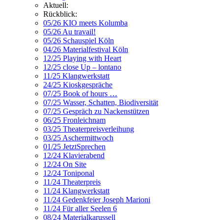
Aktuell:
Rückblick:
05/26 KIO meets Kolumba
05/26 Au travail!
05/26 Schauspiel Köln
04/26 Materialfestival Köln
12/25 Playing with Heart
12/25 close Up – lontano
11/25 Klangwerkstatt
24/25 Kioskgespräche
07/25 Book of hours …
07/25 Wasser, Schatten, Biodiversität
07/25 Gespräch zu Nackenstützen
06/25 Fronleichnam
03/25 Theaterpreisverleihung
03/25 Aschermittwoch
01/25 JetztSprechen
12/24 Klavierabend
12/24 On Site
12/24 Toniponal
11/24 Theaterpreis
11/24 Klangwerkstatt
11/24 Gedenkfeier Joseph Marioni
11/24 Für aller Seelen 6
08/24 Materialkarussell