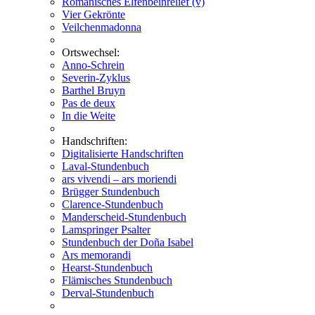
Romanisches Elfenbeinrelief (v)
Vier Gekrönte
Veilchenmadonna
Ortswechsel:
Anno-Schrein
Severin-Zyklus
Barthel Bruyn
Pas de deux
In die Weite
Handschriften:
Digitalisierte Handschriften
Laval-Stundenbuch
ars vivendi – ars moriendi
Brügger Stundenbuch
Clarence-Stundenbuch
Manderscheid-Stundenbuch
Lamspringer Psalter
Stundenbuch der Doña Isabel
Ars memorandi
Hearst-Stundenbuch
Flämisches Stundenbuch
Derval-Stundenbuch