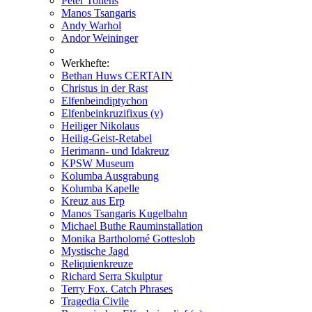
Peter Tollens
Manos Tsangaris
Andy Warhol
Andor Weininger
Werkhefte:
Bethan Huws CERTAIN
Christus in der Rast
Elfenbeindiptychon
Elfenbeinkruzifixus (v)
Heiliger Nikolaus
Heilig-Geist-Retabel
Herimann- und Idakreuz
KPSW Museum
Kolumba Ausgrabung
Kolumba Kapelle
Kreuz aus Erp
Manos Tsangaris Kugelbahn
Michael Buthe Rauminstallation
Monika Bartholomé Gotteslob
Mystische Jagd
Reliquienkreuze
Richard Serra Skulptur
Terry Fox. Catch Phrases
Tragedia Civile