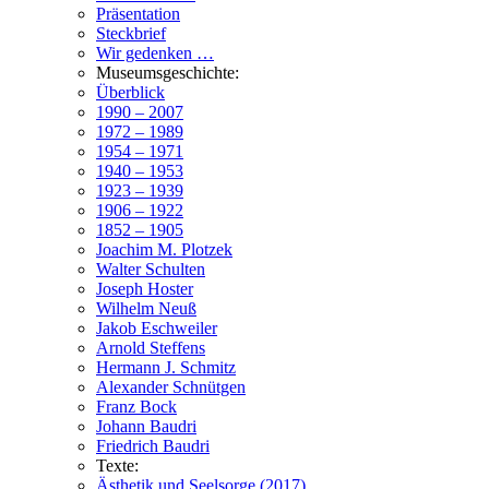
Präsentation
Steckbrief
Wir gedenken …
Museumsgeschichte:
Überblick
1990 – 2007
1972 – 1989
1954 – 1971
1940 – 1953
1923 – 1939
1906 – 1922
1852 – 1905
Joachim M. Plotzek
Walter Schulten
Joseph Hoster
Wilhelm Neuß
Jakob Eschweiler
Arnold Steffens
Hermann J. Schmitz
Alexander Schnütgen
Franz Bock
Johann Baudri
Friedrich Baudri
Texte:
Ästhetik und Seelsorge (2017)