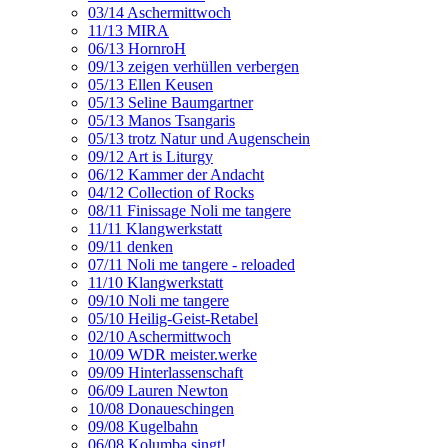
03/14 Aschermittwoch
11/13 MIRA
06/13 HornroH
09/13 zeigen verhüllen verbergen
05/13 Ellen Keusen
05/13 Seline Baumgartner
05/13 Manos Tsangaris
05/13 trotz Natur und Augenschein
09/12 Art is Liturgy
06/12 Kammer der Andacht
04/12 Collection of Rocks
08/11 Finissage Noli me tangere
11/11 Klangwerkstatt
09/11 denken
07/11 Noli me tangere - reloaded
11/10 Klangwerkstatt
09/10 Noli me tangere
05/10 Heilig-Geist-Retabel
02/10 Aschermittwoch
10/09 WDR meister.werke
09/09 Hinterlassenschaft
06/09 Lauren Newton
10/08 Donaueschingen
09/08 Kugelbahn
06/08 Kolumba singt!