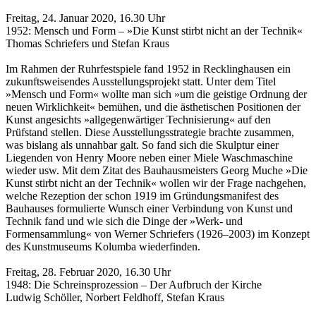
Freitag, 24. Januar 2020, 16.30 Uhr
1952: Mensch und Form – »Die Kunst stirbt nicht an der Technik«
Thomas Schriefers und Stefan Kraus
Im Rahmen der Ruhrfestspiele fand 1952 in Recklinghausen ein
zukunftsweisendes Ausstellungsprojekt statt. Unter dem Titel
»Mensch und Form« wollte man sich »um die geistige Ordnung der
neuen Wirklichkeit« bemühen, und die ästhetischen Positionen der
Kunst angesichts »allgegenwärtiger Technisierung« auf den
Prüfstand stellen. Diese Ausstellungsstrategie brachte zusammen,
was bislang als unnahbar galt. So fand sich die Skulptur einer
Liegenden von Henry Moore neben einer Miele Waschmaschine
wieder usw. Mit dem Zitat des Bauhausmeisters Georg Muche »Die
Kunst stirbt nicht an der Technik« wollen wir der Frage nachgehen,
welche Rezeption der schon 1919 im Gründungsmanifest des
Bauhauses formulierte Wunsch einer Verbindung von Kunst und
Technik fand und wie sich die Dinge der »Werk- und
Formensammlung« von Werner Schriefers (1926–2003) im Konzept
des Kunstmuseums Kolumba wiederfinden.
Freitag, 28. Februar 2020, 16.30 Uhr
1948: Die Schreinsprozession – Der Aufbruch der Kirche
Ludwig Schöller, Norbert Feldhoff, Stefan Kraus