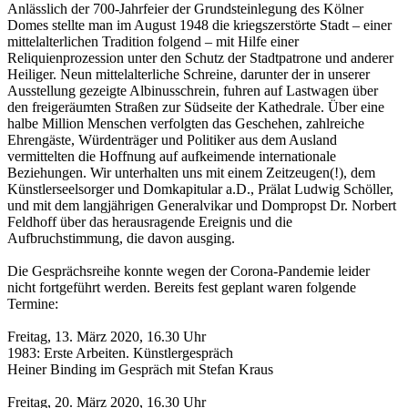
Anlässlich der 700-Jahrfeier der Grundsteinlegung des Kölner
Domes stellte man im August 1948 die kriegszerstörte Stadt – einer
mittelalterlichen Tradition folgend – mit Hilfe einer
Reliquienprozession unter den Schutz der Stadtpatrone und anderer
Heiliger. Neun mittelalterliche Schreine, darunter der in unserer
Ausstellung gezeigte Albinusschrein, fuhren auf Lastwagen über
den freigeräumten Straßen zur Südseite der Kathedrale. Über eine
halbe Million Menschen verfolgten das Geschehen, zahlreiche
Ehrengäste, Würdenträger und Politiker aus dem Ausland
vermittelten die Hoffnung auf aufkeimende internationale
Beziehungen. Wir unterhalten uns mit einem Zeitzeugen(!), dem
Künstlerseelsorger und Domkapitular a.D., Prälat Ludwig Schöller,
und mit dem langjährigen Generalvikar und Dompropst Dr. Norbert
Feldhoff über das herausragende Ereignis und die
Aufbruchstimmung, die davon ausging.
Die Gesprächsreihe konnte wegen der Corona-Pandemie leider
nicht fortgeführt werden. Bereits fest geplant waren folgende
Termine:
Freitag, 13. März 2020, 16.30 Uhr
1983: Erste Arbeiten. Künstlergespräch
Heiner Binding im Gespräch mit Stefan Kraus
Freitag, 20. März 2020, 16.30 Uhr