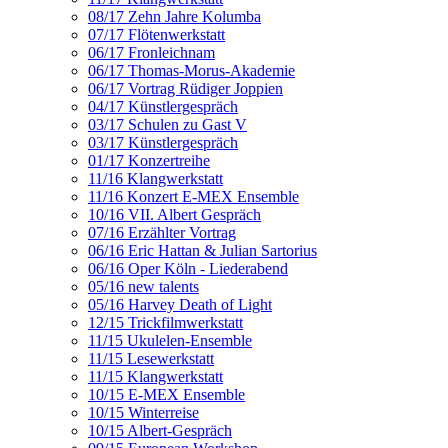
08/17 Zehn Jahre Kolumba
07/17 Flötenwerkstatt
06/17 Fronleichnam
06/17 Thomas-Morus-Akademie
06/17 Vortrag Rüdiger Joppien
04/17 Künstlergespräch
03/17 Schulen zu Gast V
03/17 Künstlergespräch
01/17 Konzertreihe
11/16 Klangwerkstatt
11/16 Konzert E-MEX Ensemble
10/16 VII. Albert Gespräch
07/16 Erzählter Vortrag
06/16 Eric Hattan & Julian Sartorius
06/16 Oper Köln - Liederabend
05/16 new talents
05/16 Harvey Death of Light
12/15 Trickfilmwerkstatt
11/15 Ukulelen-Ensemble
11/15 Lesewerkstatt
11/15 Klangwerkstatt
10/15 E-MEX Ensemble
10/15 Winterreise
10/15 Albert-Gespräch