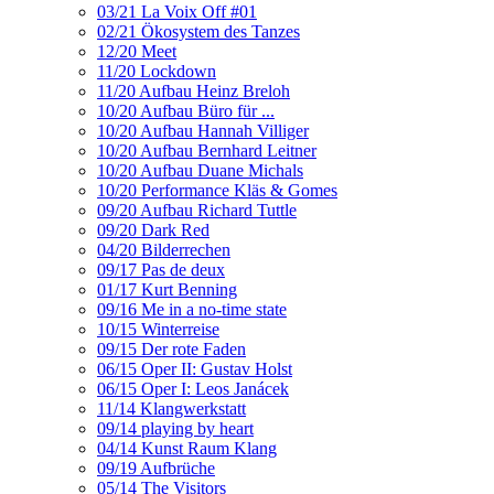
03/21 La Voix Off #01
02/21 Ökosystem des Tanzes
12/20 Meet
11/20 Lockdown
11/20 Aufbau Heinz Breloh
10/20 Aufbau Büro für ...
10/20 Aufbau Hannah Villiger
10/20 Aufbau Bernhard Leitner
10/20 Aufbau Duane Michals
10/20 Performance Kläs & Gomes
09/20 Aufbau Richard Tuttle
09/20 Dark Red
04/20 Bilderrechen
09/17 Pas de deux
01/17 Kurt Benning
09/16 Me in a no-time state
10/15 Winterreise
09/15 Der rote Faden
06/15 Oper II: Gustav Holst
06/15 Oper I: Leos Janácek
11/14 Klangwerkstatt
09/14 playing by heart
04/14 Kunst Raum Klang
09/19 Aufbrüche
05/14 The Visitors