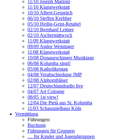
11/10 Joseph Marioni
11/10 Klangwerkstatt
10/10 Albert-Gespräch
06/10 Steffen Krebber
05/10 Heilig-Geist-Retabel
02/10 Bernhard Leitner
02/10 Aschermittwoch
11/09 Klangwerkstatt
09/09 Andor Weininger
11/08 Klangwerkstatt
10/08 Donaueschinger Musiktage
06/08 Kolumba singt!
05/08 Katholikentag
04/08 Verabschiedung JMP
02/08 Alphornbläser
12/07 Deutschlandradio live
04/07 Art Cologne
08/05 1st view!
12/04 Die Pietà aus St. Kolumba
11/03 Schauspielhaus Köln
Vermittlung
Führungen:
Buchung
Führungen für Gruppen
… für Kinder und Jugendgruppen