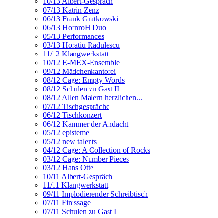
10/13 Albert-Gespräch
07/13 Katrin Zenz
06/13 Frank Gratkowski
06/13 HornroH Duo
05/13 Performances
03/13 Horatiu Radulescu
11/12 Klangwerkstatt
10/12 E-MEX-Ensemble
09/12 Mädchenkantorei
08/12 Cage: Empty Words
08/12 Schulen zu Gast II
08/12 Allen Malern herzlichen...
07/12 Tischgespräche
06/12 Tischkonzert
06/12 Kammer der Andacht
05/12 episteme
05/12 new talents
04/12 Cage: A Collection of Rocks
03/12 Cage: Number Pieces
03/12 Hans Otte
10/11 Albert-Gespräch
11/11 Klangwerkstatt
09/11 Implodierender Schreibtisch
07/11 Finissage
07/11 Schulen zu Gast I