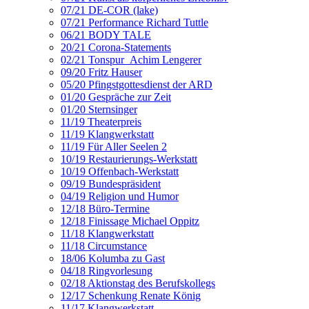
07/21 DE-COR (lake)
07/21 Performance Richard Tuttle
06/21 BODY TALE
20/21 Corona-Statements
02/21 Tonspur_Achim Lengerer
09/20 Fritz Hauser
05/20 Pfingstgottesdienst der ARD
01/20 Gespräche zur Zeit
01/20 Sternsinger
11/19 Theaterpreis
11/19 Klangwerkstatt
11/19 Für Aller Seelen 2
10/19 Restaurierungs-Werkstatt
10/19 Offenbach-Werkstatt
09/19 Bundespräsident
04/19 Religion und Humor
12/18 Büro-Termine
12/18 Finissage Michael Oppitz
11/18 Klangwerkstatt
11/18 Circumstance
18/06 Kolumba zu Gast
04/18 Ringvorlesung
02/18 Aktionstag des Berufskollegs
12/17 Schenkung Renate König
11/17 Klangwerkstatt