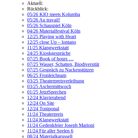
Aktuell:
Rückblick:
05/26 KIO meets Kolumba
05/26 Au travail!
05/26 Schauspiel Köln
04/26 Materialfestival Köln
12/25 Playing with Heart
12/25 close Up – lontano
11/25 Klangwerkstatt
24/25 Kioskgespräche
07/25 Book of hours …
07/25 Wasser, Schatten, Biodiversität
07/25 Gespräch zu Nackenstützen
06/25 Fronleichnam
03/25 Theaterpreisverleihung
03/25 Aschermittwoch
01/25 JetztSprechen
12/24 Klavierabend
12/24 On Site
12/24 Toniponal
11/24 Theaterpreis
11/24 Klangwerkstatt
11/24 Gedenkfeier Joseph Marioni
11/24 Für aller Seelen 6
08/24 Materialkarussell