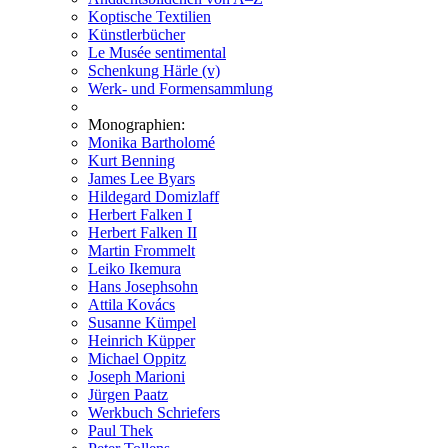
Koptische Textilien
Künstlerbücher
Le Musée sentimental
Schenkung Härle (v)
Werk- und Formensammlung
Monographien:
Monika Bartholomé
Kurt Benning
James Lee Byars
Hildegard Domizlaff
Herbert Falken I
Herbert Falken II
Martin Frommelt
Leiko Ikemura
Hans Josephsohn
Attila Kovács
Susanne Kümpel
Heinrich Küpper
Michael Oppitz
Joseph Marioni
Jürgen Paatz
Werkbuch Schriefers
Paul Thek