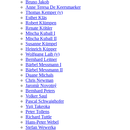
Bruno Jakob
Anne Teresa De Keersmaeker
Thomas Kemper (v)
Esther Kläs
Robert Klümpen
Renate Köhler
Mischa Kuball I
Mischa Kuball II
Susanne Kümpel
Heinrich Küpper
Wolfgang Laib (v)
Bernhard Leitner
Bärbel Messmann I
Bärbel Messmann II
Duane Michals
Chris Newman
Jaromír Novotný
Bernhard Peters
Volker Saul
Pascal Schwaighofer
Yuji Takeoka
Peter Tollens
Richard Tuttle
Hans-Peter Webel
Stefan Wewerka