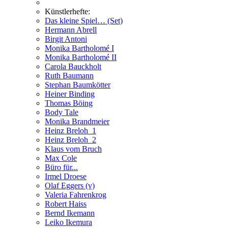
Künstlerhefte:
Das kleine Spiel… (Set)
Hermann Abrell
Birgit Antoni
Monika Bartholomé I
Monika Bartholomé II
Carola Bauckholt
Ruth Baumann
Stephan Baumkötter
Heiner Binding
Thomas Böing
Body Tale
Monika Brandmeier
Heinz Breloh_1
Heinz Breloh_2
Klaus vom Bruch
Max Cole
Büro für...
Irmel Droese
Olaf Eggers (v)
Valeria Fahrenkrog
Robert Haiss
Bernd Ikemann
Leiko Ikemura