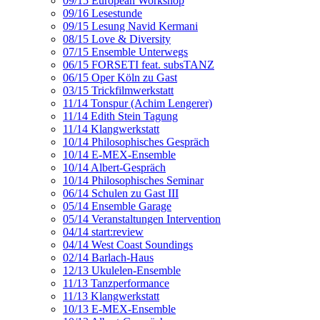
09/15 European Workshop
09/16 Lesestunde
09/15 Lesung Navid Kermani
08/15 Love & Diversity
07/15 Ensemble Unterwegs
06/15 FORSETI feat. subsTANZ
06/15 Oper Köln zu Gast
03/15 Trickfilmwerkstatt
11/14 Tonspur (Achim Lengerer)
11/14 Edith Stein Tagung
11/14 Klangwerkstatt
10/14 Philosophisches Gespräch
10/14 E-MEX-Ensemble
10/14 Albert-Gespräch
10/14 Philosophisches Seminar
06/14 Schulen zu Gast III
05/14 Ensemble Garage
05/14 Veranstaltungen Intervention
04/14 start:review
04/14 West Coast Soundings
02/14 Barlach-Haus
12/13 Ukulelen-Ensemble
11/13 Tanzperformance
11/13 Klangwerkstatt
10/13 E-MEX-Ensemble