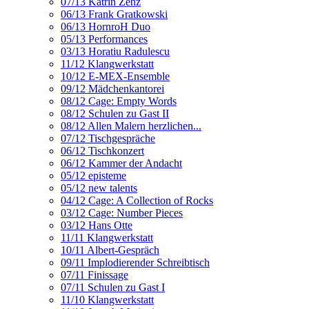
07/13 Katrin Zenz
06/13 Frank Gratkowski
06/13 HornroH Duo
05/13 Performances
03/13 Horatiu Radulescu
11/12 Klangwerkstatt
10/12 E-MEX-Ensemble
09/12 Mädchenkantorei
08/12 Cage: Empty Words
08/12 Schulen zu Gast II
08/12 Allen Malern herzlichen...
07/12 Tischgespräche
06/12 Tischkonzert
06/12 Kammer der Andacht
05/12 episteme
05/12 new talents
04/12 Cage: A Collection of Rocks
03/12 Cage: Number Pieces
03/12 Hans Otte
11/11 Klangwerkstatt
10/11 Albert-Gespräch
09/11 Implodierender Schreibtisch
07/11 Finissage
07/11 Schulen zu Gast I
11/10 Klangwerkstatt