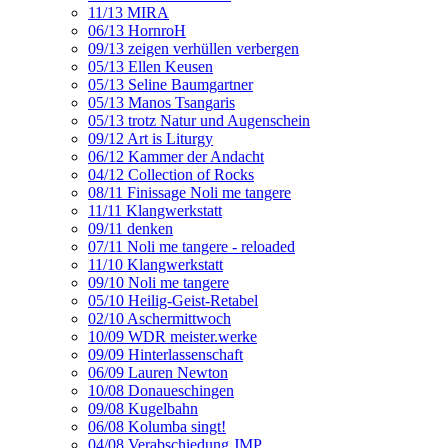
11/13 MIRA
06/13 HornroH
09/13 zeigen verhüllen verbergen
05/13 Ellen Keusen
05/13 Seline Baumgartner
05/13 Manos Tsangaris
05/13 trotz Natur und Augenschein
09/12 Art is Liturgy
06/12 Kammer der Andacht
04/12 Collection of Rocks
08/11 Finissage Noli me tangere
11/11 Klangwerkstatt
09/11 denken
07/11 Noli me tangere - reloaded
11/10 Klangwerkstatt
09/10 Noli me tangere
05/10 Heilig-Geist-Retabel
02/10 Aschermittwoch
10/09 WDR meister.werke
09/09 Hinterlassenschaft
06/09 Lauren Newton
10/08 Donaueschingen
09/08 Kugelbahn
06/08 Kolumba singt!
04/08 Verabschiedung JMP