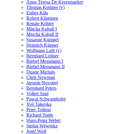
Anne Teresa De Keersmaeker
Thomas Kemper (v)
Esther Kläs
Robert Klümpen
Renate Köhler
Mischa Kuball I
Mischa Kuball II
Susanne Kümpel
Heinrich Küpper
Wolfgang Laib (v)
Bernhard Leitner
Bärbel Messmann I
Bärbel Messmann II
Duane Michals
Chris Newman
Jaromír Novotný
Bernhard Peters
Volker Saul
Pascal Schwaighofer
Yuji Takeoka
Peter Tollens
Richard Tuttle
Hans-Peter Webel
Stefan Wewerka
Josef Wolf