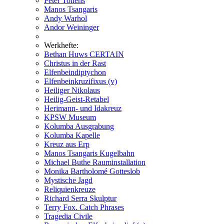
Peter Tollens
Manos Tsangaris
Andy Warhol
Andor Weininger
Werkhefte:
Bethan Huws CERTAIN
Christus in der Rast
Elfenbeindiptychon
Elfenbeinkruzifixus (v)
Heiliger Nikolaus
Heilig-Geist-Retabel
Herimann- und Idakreuz
KPSW Museum
Kolumba Ausgrabung
Kolumba Kapelle
Kreuz aus Erp
Manos Tsangaris Kugelbahn
Michael Buthe Rauminstallation
Monika Bartholomé Gotteslob
Mystische Jagd
Reliquienkreuze
Richard Serra Skulptur
Terry Fox. Catch Phrases
Tragedia Civile