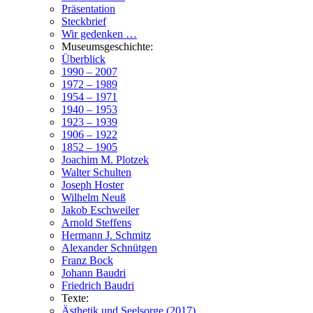
Präsentation
Steckbrief
Wir gedenken …
Museumsgeschichte:
Überblick
1990 – 2007
1972 – 1989
1954 – 1971
1940 – 1953
1923 – 1939
1906 – 1922
1852 – 1905
Joachim M. Plotzek
Walter Schulten
Joseph Hoster
Wilhelm Neuß
Jakob Eschweiler
Arnold Steffens
Hermann J. Schmitz
Alexander Schnütgen
Franz Bock
Johann Baudri
Friedrich Baudri
Texte:
Ästhetik und Seelsorge (2017)