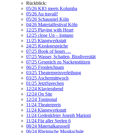
Rückblick:
05/26 KIO meets Kolumba
05/26 Au travail!
05/26 Schauspiel Köln
04/26 Materialfestival Köln
12/25 Playing with Heart
12/25 close Up – lontano
11/25 Klangwerkstatt
24/25 Kioskgespräche
07/25 Book of hours …
07/25 Wasser, Schatten, Biodiversität
07/25 Gespräch zu Nackenstützen
06/25 Fronleichnam
03/25 Theaterpreisverleihung
03/25 Aschermittwoch
01/25 JetztSprechen
12/24 Klavierabend
12/24 On Site
12/24 Toniponal
11/24 Theaterpreis
11/24 Klangwerkstatt
11/24 Gedenkfeier Joseph Marioni
11/24 Für aller Seelen 6
08/24 Materialkarussell
06/24 Rheinische Musikschule