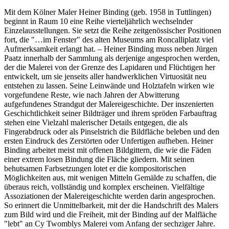
Mit dem Kölner Maler Heiner Binding (geb. 1958 in Tuttlingen)
beginnt in Raum 10 eine Reihe vierteljährlich wechselnder
Einzelausstellungen. Sie setzt die Reihe zeitgenössischer Positionen
fort, die "…im Fenster" des alten Museums am Roncalliplatz viel
Aufmerksamkeit erlangt hat. – Heiner Binding muss neben Jürgen
Paatz innerhalb der Sammlung als derjenige angesprochen werden,
der die Malerei von der Grenze des Lapidaren und Flüchtigen her
entwickelt, um sie jenseits aller handwerklichen Virtuosität neu
entstehen zu lassen. Seine Leinwände und Holztafeln wirken wie
vorgefundene Reste, wie nach Jahren der Abwitterung
aufgefundenes Strandgut der Malereigeschichte. Der inszenierten
Geschichtlichkeit seiner Bildträger und ihrem spröden Farbauftrag
stehen eine Vielzahl malerischer Details entgegen, die als
Fingerabdruck oder als Pinselstrich die Bildfläche beleben und den
ersten Eindruck des Zerstörten oder Unfertigen aufheben. Heiner
Binding arbeitet meist mit offenen Bildgittern, die wie die Fäden
einer extrem losen Bindung die Fläche gliedern. Mit seinen
behutsamen Farbsetzungen lotet er die kompositorischen
Möglichkeiten aus, mit wenigen Mitteln Gemälde zu schaffen, die
überaus reich, vollständig und komplex erscheinen. Vielfältige
Assoziationen der Malereigeschichte werden darin angesprochen.
So erinnert die Unmittelbarkeit, mit der die Handschrift des Malers
zum Bild wird und die Freiheit, mit der Binding auf der Malfläche
"lebt" an Cy Twomblys Malerei vom Anfang der sechziger Jahre.