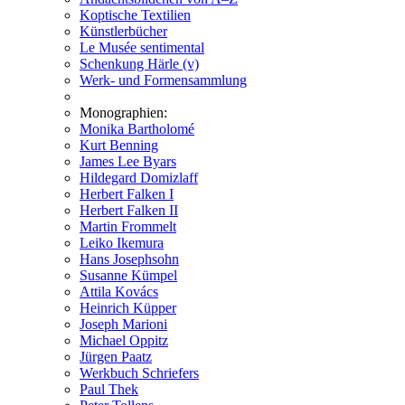
Koptische Textilien
Künstlerbücher
Le Musée sentimental
Schenkung Härle (v)
Werk- und Formensammlung
Monographien:
Monika Bartholomé
Kurt Benning
James Lee Byars
Hildegard Domizlaff
Herbert Falken I
Herbert Falken II
Martin Frommelt
Leiko Ikemura
Hans Josephsohn
Susanne Kümpel
Attila Kovács
Heinrich Küpper
Joseph Marioni
Michael Oppitz
Jürgen Paatz
Werkbuch Schriefers
Paul Thek