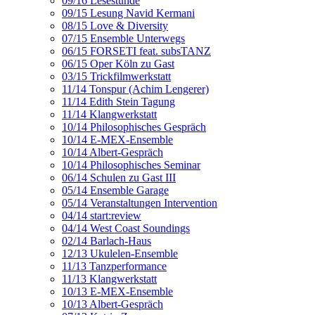
09/16 Lesestunde
09/15 Lesung Navid Kermani
08/15 Love & Diversity
07/15 Ensemble Unterwegs
06/15 FORSETI feat. subsTANZ
06/15 Oper Köln zu Gast
03/15 Trickfilmwerkstatt
11/14 Tonspur (Achim Lengerer)
11/14 Edith Stein Tagung
11/14 Klangwerkstatt
10/14 Philosophisches Gespräch
10/14 E-MEX-Ensemble
10/14 Albert-Gespräch
10/14 Philosophisches Seminar
06/14 Schulen zu Gast III
05/14 Ensemble Garage
05/14 Veranstaltungen Intervention
04/14 start:review
04/14 West Coast Soundings
02/14 Barlach-Haus
12/13 Ukulelen-Ensemble
11/13 Tanzperformance
11/13 Klangwerkstatt
10/13 E-MEX-Ensemble
10/13 Albert-Gespräch