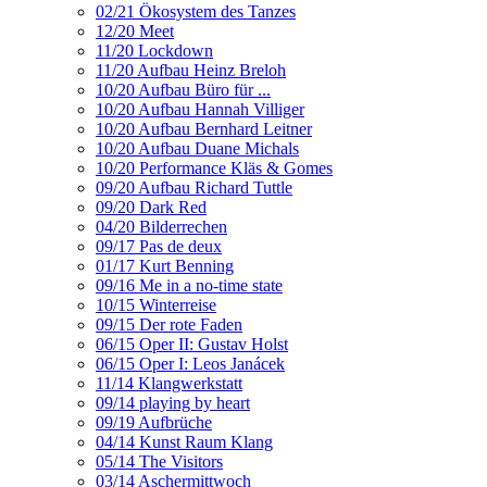
02/21 Ökosystem des Tanzes
12/20 Meet
11/20 Lockdown
11/20 Aufbau Heinz Breloh
10/20 Aufbau Büro für ...
10/20 Aufbau Hannah Villiger
10/20 Aufbau Bernhard Leitner
10/20 Aufbau Duane Michals
10/20 Performance Kläs & Gomes
09/20 Aufbau Richard Tuttle
09/20 Dark Red
04/20 Bilderrechen
09/17 Pas de deux
01/17 Kurt Benning
09/16 Me in a no-time state
10/15 Winterreise
09/15 Der rote Faden
06/15 Oper II: Gustav Holst
06/15 Oper I: Leos Janácek
11/14 Klangwerkstatt
09/14 playing by heart
09/19 Aufbrüche
04/14 Kunst Raum Klang
05/14 The Visitors
03/14 Aschermittwoch