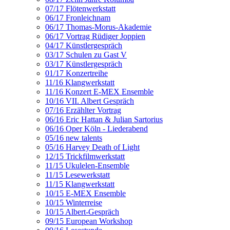
07/17 Flötenwerkstatt
06/17 Fronleichnam
06/17 Thomas-Morus-Akademie
06/17 Vortrag Rüdiger Joppien
04/17 Künstlergespräch
03/17 Schulen zu Gast V
03/17 Künstlergespräch
01/17 Konzertreihe
11/16 Klangwerkstatt
11/16 Konzert E-MEX Ensemble
10/16 VII. Albert Gespräch
07/16 Erzählter Vortrag
06/16 Eric Hattan & Julian Sartorius
06/16 Oper Köln - Liederabend
05/16 new talents
05/16 Harvey Death of Light
12/15 Trickfilmwerkstatt
11/15 Ukulelen-Ensemble
11/15 Lesewerkstatt
11/15 Klangwerkstatt
10/15 E-MEX Ensemble
10/15 Winterreise
10/15 Albert-Gespräch
09/15 European Workshop