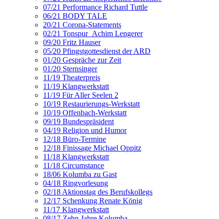
07/21 Performance Richard Tuttle
06/21 BODY TALE
20/21 Corona-Statements
02/21 Tonspur_Achim Lengerer
09/20 Fritz Hauser
05/20 Pfingstgottesdienst der ARD
01/20 Gespräche zur Zeit
01/20 Sternsinger
11/19 Theaterpreis
11/19 Klangwerkstatt
11/19 Für Aller Seelen 2
10/19 Restaurierungs-Werkstatt
10/19 Offenbach-Werkstatt
09/19 Bundespräsident
04/19 Religion und Humor
12/18 Büro-Termine
12/18 Finissage Michael Oppitz
11/18 Klangwerkstatt
11/18 Circumstance
18/06 Kolumba zu Gast
04/18 Ringvorlesung
02/18 Aktionstag des Berufskollegs
12/17 Schenkung Renate König
11/17 Klangwerkstatt
08/17 Zehn Jahre Kolumba