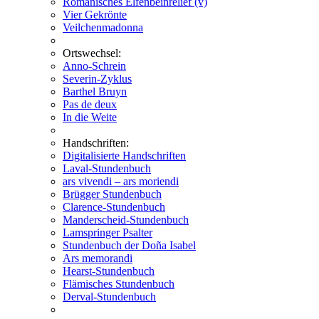
Romanisches Elfenbeinrelief (v)
Vier Gekrönte
Veilchenmadonna
Ortswechsel:
Anno-Schrein
Severin-Zyklus
Barthel Bruyn
Pas de deux
In die Weite
Handschriften:
Digitalisierte Handschriften
Laval-Stundenbuch
ars vivendi – ars moriendi
Brügger Stundenbuch
Clarence-Stundenbuch
Manderscheid-Stundenbuch
Lamspringer Psalter
Stundenbuch der Doña Isabel
Ars memorandi
Hearst-Stundenbuch
Flämisches Stundenbuch
Derval-Stundenbuch