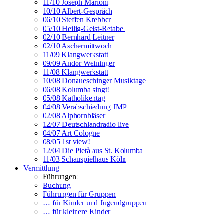
11/10 Joseph Marioni
10/10 Albert-Gespräch
06/10 Steffen Krebber
05/10 Heilig-Geist-Retabel
02/10 Bernhard Leitner
02/10 Aschermittwoch
11/09 Klangwerkstatt
09/09 Andor Weininger
11/08 Klangwerkstatt
10/08 Donaueschinger Musiktage
06/08 Kolumba singt!
05/08 Katholikentag
04/08 Verabschiedung JMP
02/08 Alphornbläser
12/07 Deutschlandradio live
04/07 Art Cologne
08/05 1st view!
12/04 Die Pietà aus St. Kolumba
11/03 Schauspielhaus Köln
Vermittlung
Führungen:
Buchung
Führungen für Gruppen
… für Kinder und Jugendgruppen
… für kleinere Kinder