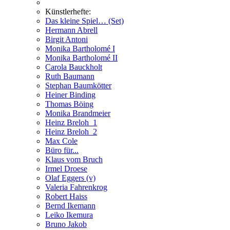
Künstlerhefte:
Das kleine Spiel… (Set)
Hermann Abrell
Birgit Antoni
Monika Bartholomé I
Monika Bartholomé II
Carola Bauckholt
Ruth Baumann
Stephan Baumkötter
Heiner Binding
Thomas Böing
Monika Brandmeier
Heinz Breloh_1
Heinz Breloh_2
Max Cole
Büro für...
Klaus vom Bruch
Irmel Droese
Olaf Eggers (v)
Valeria Fahrenkrog
Robert Haiss
Bernd Ikemann
Leiko Ikemura
Bruno Jakob