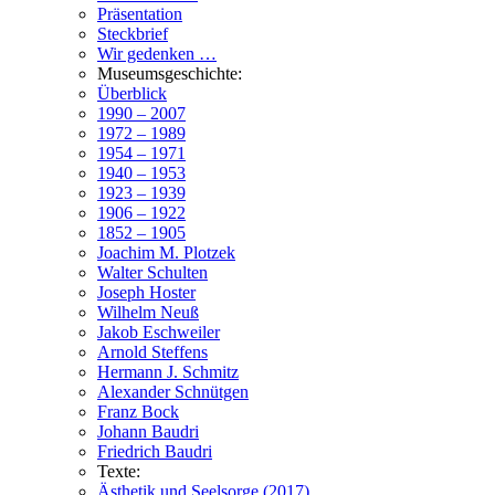
Präsentation
Steckbrief
Wir gedenken …
Museumsgeschichte:
Überblick
1990 – 2007
1972 – 1989
1954 – 1971
1940 – 1953
1923 – 1939
1906 – 1922
1852 – 1905
Joachim M. Plotzek
Walter Schulten
Joseph Hoster
Wilhelm Neuß
Jakob Eschweiler
Arnold Steffens
Hermann J. Schmitz
Alexander Schnütgen
Franz Bock
Johann Baudri
Friedrich Baudri
Texte:
Ästhetik und Seelsorge (2017)