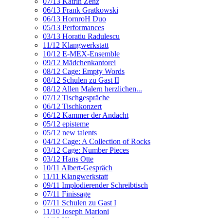
07/13 Katrin Zenz
06/13 Frank Gratkowski
06/13 HornroH Duo
05/13 Performances
03/13 Horatiu Radulescu
11/12 Klangwerkstatt
10/12 E-MEX-Ensemble
09/12 Mädchenkantorei
08/12 Cage: Empty Words
08/12 Schulen zu Gast II
08/12 Allen Malern herzlichen...
07/12 Tischgespräche
06/12 Tischkonzert
06/12 Kammer der Andacht
05/12 episteme
05/12 new talents
04/12 Cage: A Collection of Rocks
03/12 Cage: Number Pieces
03/12 Hans Otte
10/11 Albert-Gespräch
11/11 Klangwerkstatt
09/11 Implodierender Schreibtisch
07/11 Finissage
07/11 Schulen zu Gast I
11/10 Joseph Marioni