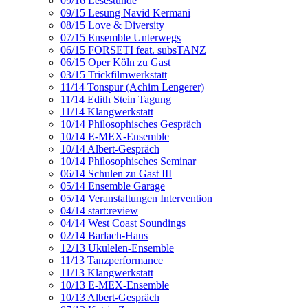
09/16 Lesestunde
09/15 Lesung Navid Kermani
08/15 Love & Diversity
07/15 Ensemble Unterwegs
06/15 FORSETI feat. subsTANZ
06/15 Oper Köln zu Gast
03/15 Trickfilmwerkstatt
11/14 Tonspur (Achim Lengerer)
11/14 Edith Stein Tagung
11/14 Klangwerkstatt
10/14 Philosophisches Gespräch
10/14 E-MEX-Ensemble
10/14 Albert-Gespräch
10/14 Philosophisches Seminar
06/14 Schulen zu Gast III
05/14 Ensemble Garage
05/14 Veranstaltungen Intervention
04/14 start:review
04/14 West Coast Soundings
02/14 Barlach-Haus
12/13 Ukulelen-Ensemble
11/13 Tanzperformance
11/13 Klangwerkstatt
10/13 E-MEX-Ensemble
10/13 Albert-Gespräch