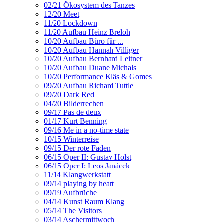
02/21 Ökosystem des Tanzes
12/20 Meet
11/20 Lockdown
11/20 Aufbau Heinz Breloh
10/20 Aufbau Büro für ...
10/20 Aufbau Hannah Villiger
10/20 Aufbau Bernhard Leitner
10/20 Aufbau Duane Michals
10/20 Performance Kläs & Gomes
09/20 Aufbau Richard Tuttle
09/20 Dark Red
04/20 Bilderrechen
09/17 Pas de deux
01/17 Kurt Benning
09/16 Me in a no-time state
10/15 Winterreise
09/15 Der rote Faden
06/15 Oper II: Gustav Holst
06/15 Oper I: Leos Janácek
11/14 Klangwerkstatt
09/14 playing by heart
09/19 Aufbrüche
04/14 Kunst Raum Klang
05/14 The Visitors
03/14 Aschermittwoch