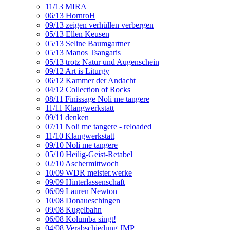
11/13 MIRA
06/13 HornroH
09/13 zeigen verhüllen verbergen
05/13 Ellen Keusen
05/13 Seline Baumgartner
05/13 Manos Tsangaris
05/13 trotz Natur und Augenschein
09/12 Art is Liturgy
06/12 Kammer der Andacht
04/12 Collection of Rocks
08/11 Finissage Noli me tangere
11/11 Klangwerkstatt
09/11 denken
07/11 Noli me tangere - reloaded
11/10 Klangwerkstatt
09/10 Noli me tangere
05/10 Heilig-Geist-Retabel
02/10 Aschermittwoch
10/09 WDR meister.werke
09/09 Hinterlassenschaft
06/09 Lauren Newton
10/08 Donaueschingen
09/08 Kugelbahn
06/08 Kolumba singt!
04/08 Verabschiedung JMP