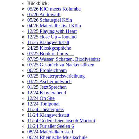
Rückblick:
05/26 KIO meets Kolumba
05/26 Au travail!
05/26 Schauspiel Köln
04/26 Materialfestival Köln
12/25 Playing with Heart
12/25 close Up – lontano
11/25 Klangwerkstatt
24/25 Kioskgespräche
07/25 Book of hours …
07/25 Wasser, Schatten, Biodiversität
07/25 Gespräch zu Nackenstützen
06/25 Fronleichnam
03/25 Theaterpreisverleihung
03/25 Aschermittwoch
01/25 JetztSprechen
12/24 Klavierabend
12/24 On Site
12/24 Toniponal
11/24 Theaterpreis
11/24 Klangwerkstatt
11/24 Gedenkfeier Joseph Marioni
11/24 Für aller Seelen 6
08/24 Materialkarussell
06/24 Rheinische Musikschule