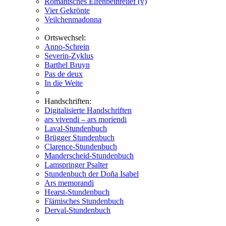
Romanisches Elfenbeinrelief (v)
Vier Gekrönte
Veilchenmadonna
Ortswechsel:
Anno-Schrein
Severin-Zyklus
Barthel Bruyn
Pas de deux
In die Weite
Handschriften:
Digitalisierte Handschriften
ars vivendi – ars moriendi
Laval-Stundenbuch
Brügger Stundenbuch
Clarence-Stundenbuch
Manderscheid-Stundenbuch
Lamspringer Psalter
Stundenbuch der Doña Isabel
Ars memorandi
Hearst-Stundenbuch
Flämisches Stundenbuch
Derval-Stundenbuch