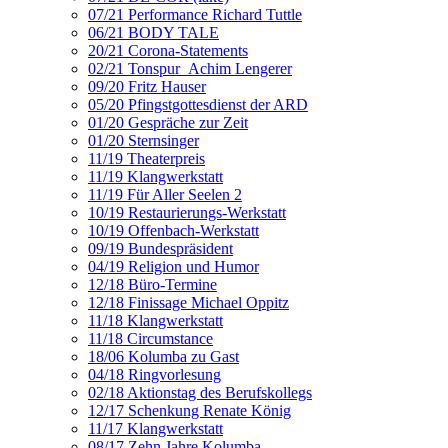
07/21 Performance Richard Tuttle
06/21 BODY TALE
20/21 Corona-Statements
02/21 Tonspur_Achim Lengerer
09/20 Fritz Hauser
05/20 Pfingstgottesdienst der ARD
01/20 Gespräche zur Zeit
01/20 Sternsinger
11/19 Theaterpreis
11/19 Klangwerkstatt
11/19 Für Aller Seelen 2
10/19 Restaurierungs-Werkstatt
10/19 Offenbach-Werkstatt
09/19 Bundespräsident
04/19 Religion und Humor
12/18 Büro-Termine
12/18 Finissage Michael Oppitz
11/18 Klangwerkstatt
11/18 Circumstance
18/06 Kolumba zu Gast
04/18 Ringvorlesung
02/18 Aktionstag des Berufskollegs
12/17 Schenkung Renate König
11/17 Klangwerkstatt
08/17 Zehn Jahre Kolumba