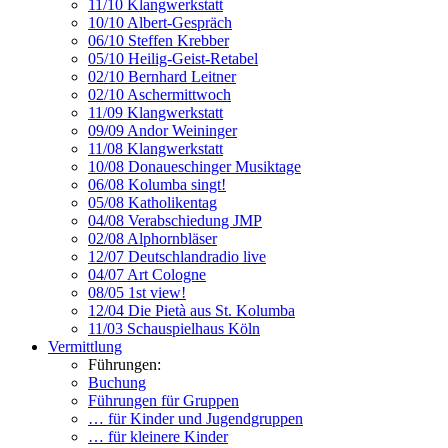
11/10 Klangwerkstatt
10/10 Albert-Gespräch
06/10 Steffen Krebber
05/10 Heilig-Geist-Retabel
02/10 Bernhard Leitner
02/10 Aschermittwoch
11/09 Klangwerkstatt
09/09 Andor Weininger
11/08 Klangwerkstatt
10/08 Donaueschinger Musiktage
06/08 Kolumba singt!
05/08 Katholikentag
04/08 Verabschiedung JMP
02/08 Alphornbläser
12/07 Deutschlandradio live
04/07 Art Cologne
08/05 1st view!
12/04 Die Pietà aus St. Kolumba
11/03 Schauspielhaus Köln
Vermittlung
Führungen:
Buchung
Führungen für Gruppen
… für Kinder und Jugendgruppen
… für kleinere Kinder