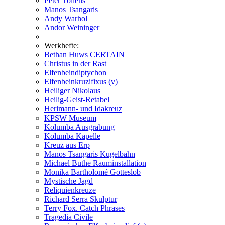
Peter Tollens
Manos Tsangaris
Andy Warhol
Andor Weininger
Werkhefte:
Bethan Huws CERTAIN
Christus in der Rast
Elfenbeindiptychon
Elfenbeinkruzifixus (v)
Heiliger Nikolaus
Heilig-Geist-Retabel
Herimann- und Idakreuz
KPSW Museum
Kolumba Ausgrabung
Kolumba Kapelle
Kreuz aus Erp
Manos Tsangaris Kugelbahn
Michael Buthe Rauminstallation
Monika Bartholomé Gotteslob
Mystische Jagd
Reliquienkreuze
Richard Serra Skulptur
Terry Fox. Catch Phrases
Tragedia Civile