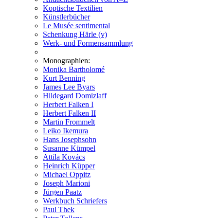
Koptische Textilien
Künstlerbücher
Le Musée sentimental
Schenkung Härle (v)
Werk- und Formensammlung
Monographien:
Monika Bartholomé
Kurt Benning
James Lee Byars
Hildegard Domizlaff
Herbert Falken I
Herbert Falken II
Martin Frommelt
Leiko Ikemura
Hans Josephsohn
Susanne Kümpel
Attila Kovács
Heinrich Küpper
Michael Oppitz
Joseph Marioni
Jürgen Paatz
Werkbuch Schriefers
Paul Thek