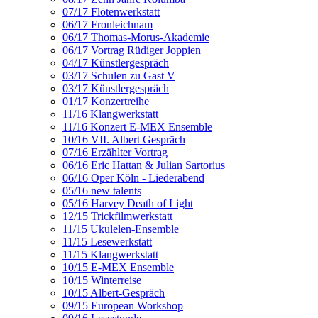
07/17 Flötenwerkstatt
06/17 Fronleichnam
06/17 Thomas-Morus-Akademie
06/17 Vortrag Rüdiger Joppien
04/17 Künstlergespräch
03/17 Schulen zu Gast V
03/17 Künstlergespräch
01/17 Konzertreihe
11/16 Klangwerkstatt
11/16 Konzert E-MEX Ensemble
10/16 VII. Albert Gespräch
07/16 Erzählter Vortrag
06/16 Eric Hattan & Julian Sartorius
06/16 Oper Köln - Liederabend
05/16 new talents
05/16 Harvey Death of Light
12/15 Trickfilmwerkstatt
11/15 Ukulelen-Ensemble
11/15 Lesewerkstatt
11/15 Klangwerkstatt
10/15 E-MEX Ensemble
10/15 Winterreise
10/15 Albert-Gespräch
09/15 European Workshop