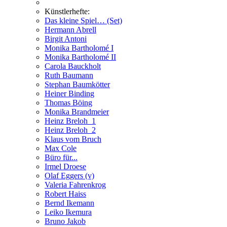
Künstlerhefte:
Das kleine Spiel… (Set)
Hermann Abrell
Birgit Antoni
Monika Bartholomé I
Monika Bartholomé II
Carola Bauckholt
Ruth Baumann
Stephan Baumkötter
Heiner Binding
Thomas Böing
Monika Brandmeier
Heinz Breloh_1
Heinz Breloh_2
Klaus vom Bruch
Max Cole
Büro für...
Irmel Droese
Olaf Eggers (v)
Valeria Fahrenkrog
Robert Haiss
Bernd Ikemann
Leiko Ikemura
Bruno Jakob