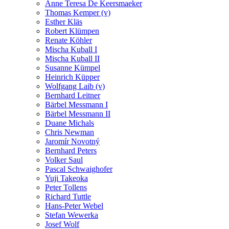
Anne Teresa De Keersmaeker
Thomas Kemper (v)
Esther Kläs
Robert Klümpen
Renate Köhler
Mischa Kuball I
Mischa Kuball II
Susanne Kümpel
Heinrich Küpper
Wolfgang Laib (v)
Bernhard Leitner
Bärbel Messmann I
Bärbel Messmann II
Duane Michals
Chris Newman
Jaromír Novotný
Bernhard Peters
Volker Saul
Pascal Schwaighofer
Yuji Takeoka
Peter Tollens
Richard Tuttle
Hans-Peter Webel
Stefan Wewerka
Josef Wolf