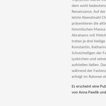
dem wohl bedeutends
Renaissance. Auf der
letzte Abendmahl Chri
präsentieren die alt
himmlischen Manna d
Abrahams mit Melchi
treten je drei Heilig
Konstantin, Katharina
Schutzheiligen der F
Lyskirchen und seine
aufstellen ließen. D
während der Fastenz
erfolgt im Rahmen ei
Es erscheint eine Pu
von Anna Pawlik und