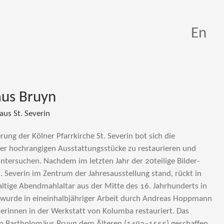
En
us Bruyn
us St. Severin
ung der Kölner Pfarrkirche St. Severin bot sich die
der hochrangigen Ausstattungsstücke zu restaurieren und
untersuchen. Nachdem im letzten Jahr der 20teilige Bilder­
l. Severin im Zentrum der Jahres­aus­stel­lung stand, rückt in
ltige Abendmahl­altar aus der Mitte des 16. Jahrhunderts in
 wurde in eineinhalbjähriger Arbeit durch Andreas Hopp­mann
erinnen in der Werkstatt von Kolumba restauriert. Das
n Bartholomäus Bruyn dem Älteren (1493–1555) geschaffen,