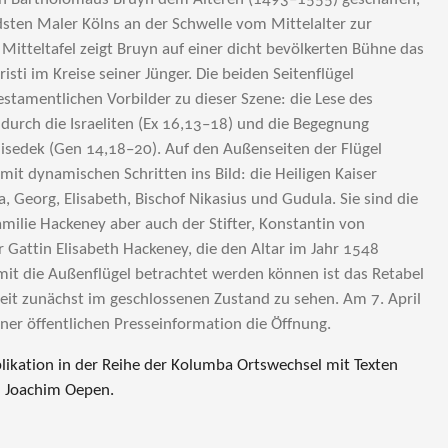
ten Maler Kölns an der Schwelle vom Mittelalter zur
 Mitteltafel zeigt Bruyn auf einer dicht bevölkerten Bühne das
sti im Kreise seiner Jünger. Die beiden Seitenflügel
testamentlichen Vorbilder zu dieser Szene: die Lese des
urch die Israeliten (Ex 16,13–18) und die Begegnung
sedek (Gen 14,18–20). Auf den Außenseiten der Flügel
e mit dynamischen Schritten ins Bild: die Heiligen Kaiser
, Georg, Elisabeth, Bischof Nikasius und Gudula. Sie sind die
amilie Hackeney aber auch der Stifter, Konstantin von
r Gattin Elisabeth Hackeney, die den Altar im Jahr 1548
amit die Außenflügel betrachtet werden können ist das Retabel
eit zunächst im geschlossenen Zustand zu sehen. Am 7. April
ner öffentlichen Presseinformation die Öffnung.
blikation in der Reihe der Kolumba Ortswechsel mit Texten
 Joachim Oepen.