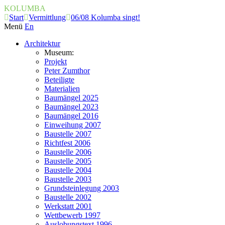
KOLUMBA
Start
Vermittlung
06/08 Kolumba singt!
Menü
En
Architektur
Museum:
Projekt
Peter Zumthor
Beteiligte
Materialien
Baumängel 2025
Baumängel 2023
Baumängel 2016
Einweihung 2007
Baustelle 2007
Richtfest 2006
Baustelle 2006
Baustelle 2005
Baustelle 2004
Baustelle 2003
Grundsteinlegung 2003
Baustelle 2002
Werkstatt 2001
Wettbewerb 1997
Auslobungstext 1996