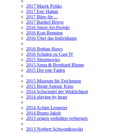
2017 Marek Poliks
2017 Eric Hattan
2017 Büro für ...
2017 Barthel Bruyn
2016 Street Art-Projekt
2016 Kurt Benning
2016 Über das Individuum
2016 Bethan Huws
2016 Schulen zu Gast IV
2015 Shopmovies
2015 Anna & Bernhard Blume
2015 Der rote Faden
2015 Museum für Zeichnung
2015 Birgit Antoni: Kino
2014 Schwindel der Wirklichkeit
2014 playing by heart
2014 Achim Lengerer
2014 Bruno Jakob
2013 zeigen verhüllen verbergen
2013 Norbert Schwontkowski